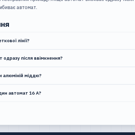
вибиває автомат
.
ння
ткової лінії?
т одразу після ввімкнення?
 алюміній міддю?
дин автомат 16 А?