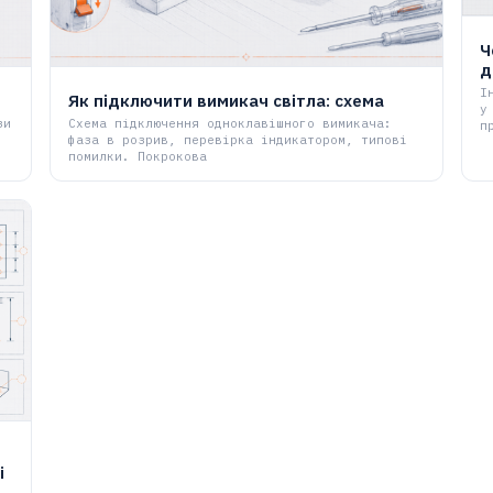
Ч
д
І
Як підключити вимикач світла: схема
у
зи
Схема підключення одноклавішного вимикача:
п
фаза в розрив, перевірка індикатором, типові
помилки. Покрокова
і