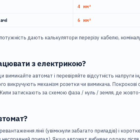
4 мм²
ачі
6 мм²
у потужність дають калькулятори
перерізу кабелю
,
номінал
ацювати з електрикою?
ди вимикайте автомат і перевіряйте відсутність напруги 
ого викручують механізм розетки чи вимикача. Покрокові 
 Жили затискають за схемою фаза / нуль / земля, де жовто
втомат?
еревантаження лінії (увімкнули забагато приладів) і корот
и несправний прилад). Якщо автомат вибиває одразу після