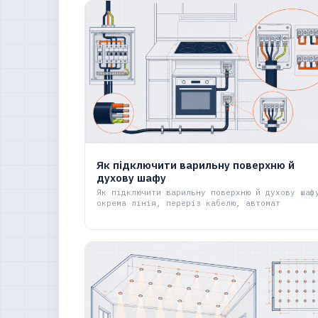
Як підключити варильну поверхню й
духову шафу
Як підключити варильну поверхню й духову шаф
окрема лінія, переріз кабелю, автомат