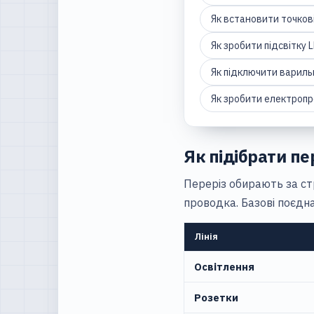
Як встановити точков
Як зробити підсвітку 
Як підключити вариль
Як зробити електропр
Як підібрати пе
Переріз обирають за ст
проводка. Базові поєдн
Лінія
Освітлення
Розетки