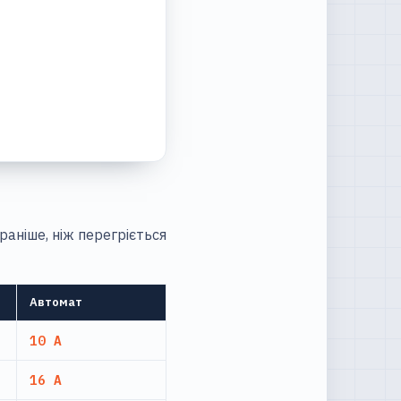
аніше, ніж перегріється
Автомат
10 А
16 А