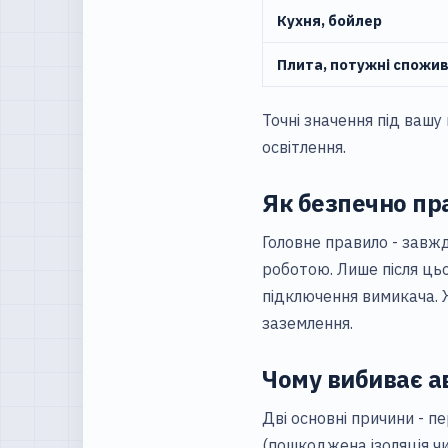
Кухня, бойлер
Плита, потужні спожив
Точні значення під ваш
освітлення
.
Як безпечно пр
Головне правило - завж
роботою. Лише після ць
підключення вимикача
.
заземлення.
Чому вибиває а
Дві основні причини - п
(пошкоджена ізоляція ч