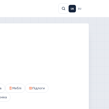
UK
RU
а
Меблі
Підлоги
ніка