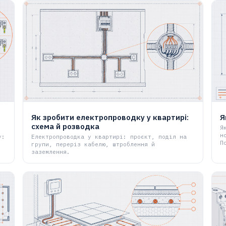
Як зробити електропроводку у квартирі:
Я
схема й розводка
Я
н
у:
Електропроводка у квартирі: проєкт, поділ на
П
групи, переріз кабелю, штроблення й
заземлення.