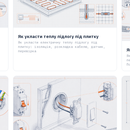
Як укласти теплу підлогу під плитку
Як укласти електричну теплу підлогу під
плитку: ізоляція, розкладка кабелю, датчик,
Я
перевірка
Я
п
П