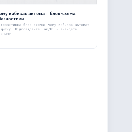
ому вибиває автомат: блок-схема
іагностики
нтерактивна блок-схема: чому вибиває автомат
 щитку. Відповідайте Так/Ні - знайдете
ричину