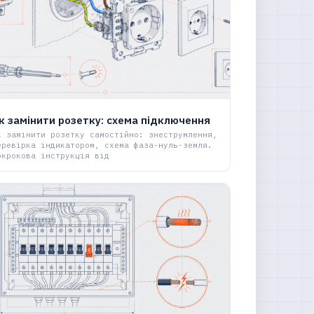
к замінити розетку: схема підключення
к замінити розетку самостійно: знеструмлення,
еревірка індикатором, схема фаза-нуль-земля.
окрокова інструкція від