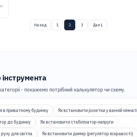
мп
Пагінація
Назад
1
2
3
Далі
записів
 інструмента
 категорії - покажемо потрібний калькулятор чи схему.
я в приватному будинку
Як встановити розетки у ванній кімнат
тор до будинку
Як встановити стабілізатор напруги
 руху для світла
Як встановити димер (регулятор яскравості)