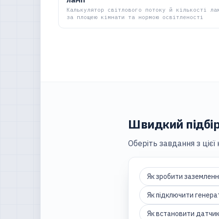
Калькулятор світлового потоку й кількості ла
за площею кімнати та нормою освітленості
Швидкий підбір
Оберіть завдання з цієї
Як зробити заземленн
Як підключити генера
Як встановити датчик