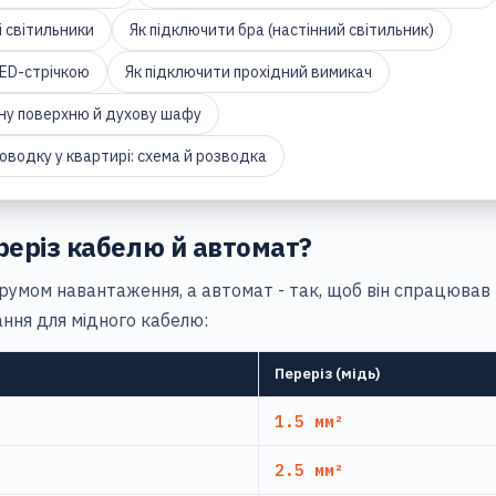
і світильники
Як підключити бра (настінний світильник)
LED-стрічкою
Як підключити прохідний вимикач
ну поверхню й духову шафу
оводку у квартирі: схема й розводка
реріз кабелю й автомат?
румом навантаження, а автомат - так, щоб він спрацював р
ання для мідного кабелю:
Переріз (мідь)
1.5 мм²
2.5 мм²