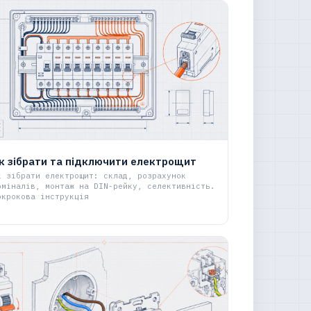
к зібрати та підключити електрощит
к зібрати електрощит: склад, розрахунок
оміналів, монтаж на DIN-рейку, селективність.
окрокова інструкція