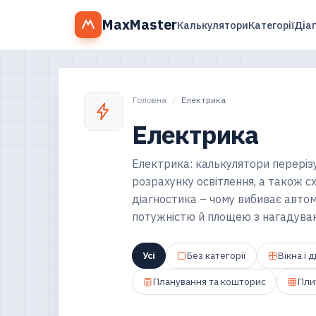
MaxMaster
Калькулятори
Категорії
Діа
Головна
/
Електрика
Електрика
Електрика: калькулятори переріз
розрахунку освітлення, а також с
діагностика – чому вибиває автом
потужністю й площею з нагадуван
Усі
Без категорії
Вікна і д
Планування та кошторис
Пли