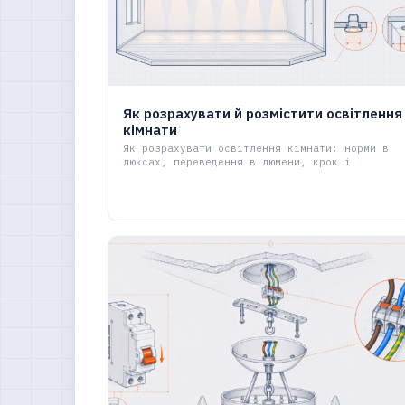
Як розрахувати й розмістити освітлення
кімнати
Як розрахувати освітлення кімнати: норми в
люксах, переведення в люмени, крок і