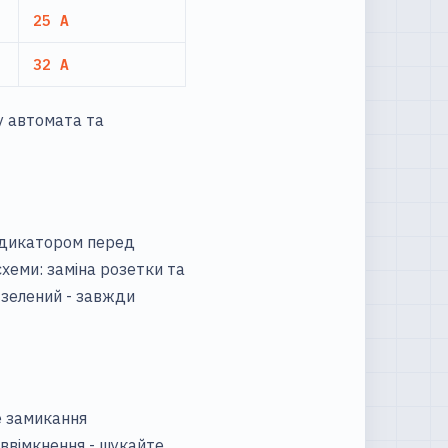
25 А
32 А
у автомата
та
індикатором перед
схеми:
заміна розетки
та
-зелений - завжди
ке замикання
 ввімкнення - шукайте