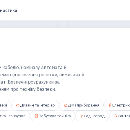
гностика
у кабелю, номіналу автомата й
хеми підключення розетки, вимикача й
ат. Безпечні розрахунки за
ням про техніку безпеки.
вері
Дизайн та інтер'єр
Дім і прибирання
Електрик
тка і санвузол
Побутова техніка
Сад і город
Сантех