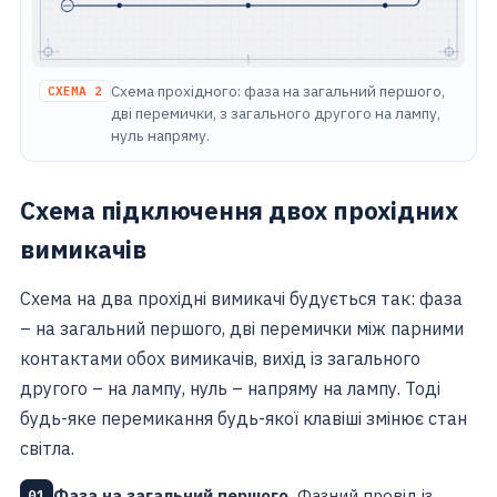
Схема прохідного: фаза на загальний першого,
СХЕМА 2
дві перемички, з загального другого на лампу,
нуль напряму.
Схема підключення двох прохідних
вимикачів
Схема на два прохідні вимикачі будується так: фаза
– на загальний першого, дві перемички між парними
контактами обох вимикачів, вихід із загального
другого – на лампу, нуль – напряму на лампу. Тоді
будь-яке перемикання будь-якої клавіші змінює стан
світла.
Фаза на загальний першого.
Фазний провід із
01