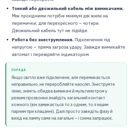
Тонкий або двожильний кабель між вимикачами.
Між прохідними потрібні мінімум дві жили на
перемички; для перехресного – чотири.
Двожильний кабель тут не підійде.
Робота без знеструмлення.
Підключення під
напругою – пряма загроза удару. Завжди вимикайте
автомат і перевіряйте індикатором.
ПОРАДА
Якщо світло вже підключене, але перемикається
неправильно, не переробляйте наосліп. Знеструмте
лінію, зніміть обидва вимикачі й мультиметром у
режимі прозвонки знайдіть загальний контакт
кожного (він замикається то з одним, то з іншим
парним при клацанні). Далі просто заведіть фазу й
вихід на лампу саме на загальні – і схема запрацює.