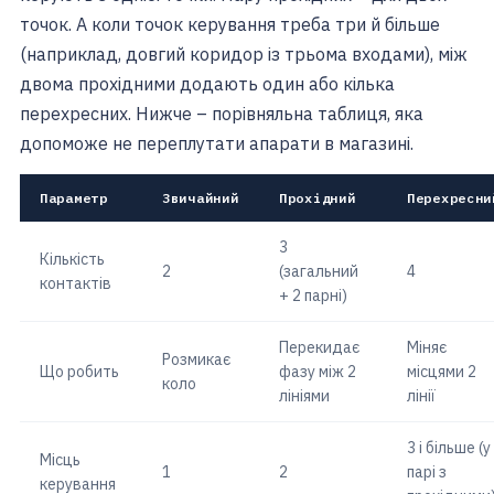
точок. А коли точок керування треба три й більше
(наприклад, довгий коридор із трьома входами), між
двома прохідними додають один або кілька
перехресних. Нижче – порівняльна таблиця, яка
допоможе не переплутати апарати в магазині.
Параметр
Звичайний
Прохідний
Перехресни
3
Кількість
2
(загальний
4
контактів
+ 2 парні)
Перекидає
Міняє
Розмикає
Що робить
фазу між 2
місцями 2
коло
лініями
лінії
3 і більше (у
Місць
1
2
парі з
керування