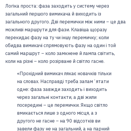
Логіка проста: фаза заходить у систему через
загальний першого вимикача й виходить із
загального другого. Дві перемички між ними – це два
можливі маршрути для фази. Клавіша щоразу
перекидає фазу на ту чи іншу перемичку; коли
обидва вимикачі спрямовують фазу на один і той
самий маршрут – коло замкнене й лампа світить,
коли на різні – коло розірване й світло гасне.
«Прохідний вимикач лякає новачків тільки
на словах. Насправді треба запамʼятати
одне: фаза завжди заходить і виходить
через загальні контакти, а дві жили
посередині – це перемички. Якщо світло
вмикається лише з одного місця, а з
другого не гасне – на 90 відсотків ви
завели фазу не на загальний, а на парний