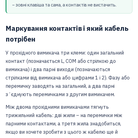
– зовні клавіша та сама, а контактів не вистачить.
Маркування контактів і який кабель
потрібен
У прохідного вимикача три клеми: один загальний
контакт (позначається L, COM або стрілкою до
вимикача) і два парні виходи (позначаються
стрілками від вимикача або цифрами 1 і 2). Фазу або
перемичку заводять на загальний, а два парні
зʼєднують перемичками з другим вимикачем.
Між двома прохідними вимикачами тягнуть
трижильний кабель: дві жили – на перемички між
парними контактами, а третя жила знадобиться,
якщо ви хочете зробити з цього ж кабелю ще й