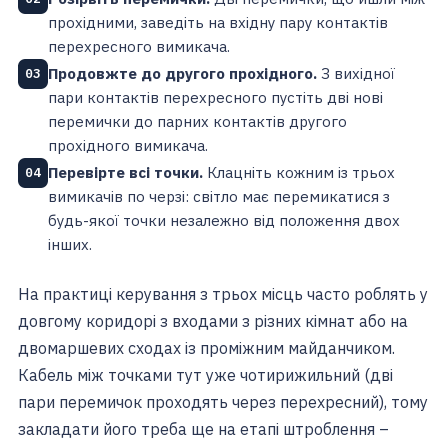
прохідними, заведіть на вхідну пару контактів
перехресного вимикача.
Продовжте до другого прохідного.
З вихідної
03
пари контактів перехресного пустіть дві нові
перемички до парних контактів другого
прохідного вимикача.
Перевірте всі точки.
Клацніть кожним із трьох
04
вимикачів по черзі: світло має перемикатися з
будь-якої точки незалежно від положення двох
інших.
На практиці керування з трьох місць часто роблять у
довгому коридорі з входами з різних кімнат або на
двомаршевих сходах із проміжним майданчиком.
Кабель між точками тут уже чотирижильний (дві
пари перемичок проходять через перехресний), тому
закладати його треба ще на етапі штроблення –