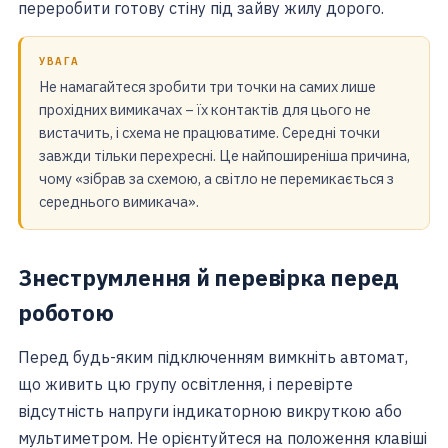
переробити готову стіну під зайву жилу дорого.
УВАГА
Не намагайтеся зробити три точки на самих лише
прохідних вимикачах – їх контактів для цього не
вистачить, і схема не працюватиме. Середні точки
завжди тільки перехресні. Це найпоширеніша причина,
чому «зібрав за схемою, а світло не перемикається з
середнього вимикача».
Знеструмлення й перевірка перед
роботою
Перед будь-яким підключенням вимкніть автомат,
що живить цю групу освітлення, і перевірте
відсутність напруги індикаторною викруткою або
мультиметром. Не орієнтуйтеся на положення клавіші