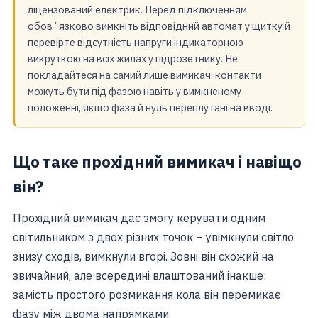
ліцензований електрик. Перед підключенням
обовʼязково вимкніть відповідний автомат у щитку й
перевірте відсутність напруги індикаторною
викруткою на всіх жилах у підрозетнику. Не
покладайтеся на самий лише вимикач: контакти
можуть бути під фазою навіть у вимкненому
положенні, якщо фаза й нуль переплутані на вводі.
Що таке прохідний вимикач і навіщо
він?
Прохідний вимикач дає змогу керувати одним
світильником з двох різних точок – увімкнули світло
знизу сходів, вимкнули вгорі. Зовні він схожий на
звичайний, але всередині влаштований інакше:
замість простого розмикання кола він перемикає
фазу між двома напрямками.