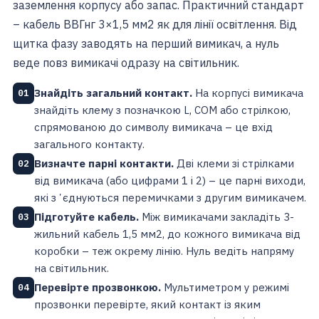
заземлення корпусу або запас. Практичний стандарт
– кабель ВВГнг 3×1,5 мм2 як для лінії освітлення. Від
щитка фазу заводять на перший вимикач, а нуль
веде повз вимикачі одразу на світильник.
Знайдіть загальний контакт.
На корпусі вимикача
01
знайдіть клему з позначкою L, COM або стрілкою,
спрямованою до символу вимикача – це вхід
загального контакту.
Визначте парні контакти.
Дві клеми зі стрілками
02
від вимикача (або цифрами 1 і 2) – це парні виходи,
які зʼєднуються перемичками з другим вимикачем.
Підготуйте кабель.
Між вимикачами закладіть 3-
03
жильний кабель 1,5 мм2, до кожного вимикача від
коробки – теж окрему лінію. Нуль ведіть напряму
на світильник.
Перевірте прозвонкою.
Мультиметром у режимі
04
прозвонки перевірте, який контакт із яким