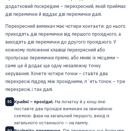
додатковий посередині – перехресний, який приймає
дві перемички й віддає дві перемички далі.
Перехресний вимикач має чотири контакти: до нього
приходять дві перемички від першого прохідного, а
виходять дві перемички до другого прохідного. У
кожному положенні клавіші перехресний або
пропускає перемички прямо, або міняє їх місцями –
саме це й додає ще одну незалежну точку
керування. Хочете чотири точки – ставте два
перехресні підряд між прохідними, пʼять точок – три
перехресні, і так далі.
Крайні – прохідні.
На початку й у кінці лінії
01
поставте два прохідні вимикачі за звичайною
схемою: фаза на загальний першого, вихід із
загального останнього – на лампу.
Розірвіть перемички.
Дві перемички, що йшли між
02