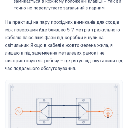
замикається в кожному положенні клавіші – так ви
точно не переплутаєте загальний з парним.
На практиці на пару прохідних вимикачів для сходів
між поверхами йде близько 5-7 метрів трижильного
кабелю плюс лінія фази від коробки й нуль на
світильник. Якщо в кабелі є жовто-зелена жила, я
лишаю її під заземлення металевих рамок і не
використовую як робочу – це рятує від плутанини під
час подальшого обслуговування.