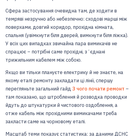
Сфера застосування очевидна там, де ходити в
темряві незручно або небезпечно: сходові марші між
поверхами, довгий коридор, прохідна кімната,
спальня (увімкнути біля дверей, вимкнути біля ліжка).
У всіх цих випадках звичайна пара вимикачів не
спрацює – потрібні саме прохідні, зʼєднані
трижильним кабелем між собою.
Якщо ви тільки плануєте електрику й не знаєте, на
якому етапі ремонту закладати ці лінії, спершу
перегляньте загальний гайд
З чого почати ремонт
–
там показано, що штроблення й розводка проводки
йдуть до штукатурки й чистового оздоблення, а
отже кабель між прохідними вимикачами треба
закласти саме на чорновому етапі.
Масштаб теми показує статистика: за даними ДСНС