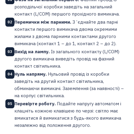
розподільчої коробки заведіть на загальний
контакт (L/COM) першого прохідного вимикача.
Перемички між парними.
Зʼєднайте два парні
02
контакти першого вимикача двома окремими
жилами з двома парними контактами другого
вимикача (контакт 1 – до 1, контакт 2 – до 2).
Вихід на лампу.
Із загального контакту (L/COM)
03
другого вимикача виведіть провід на фазний
контакт світильника.
Нуль напряму.
Нульовий провід із коробки
04
заведіть на другий контакт світильника,
обминаючи вимикачі. Заземлення (за наявності) –
на корпус світильника.
Перевірте роботу.
Подайте напругу автоматом і
05
клацніть кожною клавішею по черзі: світло має
вмикатися й вимикатися з будь-якого вимикача
незалежно від положення другого.