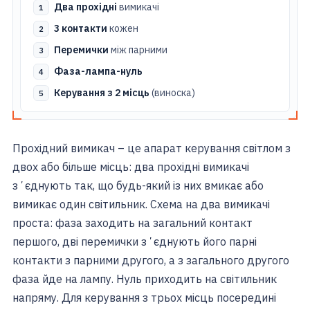
Два прохідні
вимикачі
3 контакти
кожен
Перемички
між парними
Фаза-лампа-нуль
Керування з 2 місць
(виноска)
Прохідний вимикач – це апарат керування світлом з
двох або більше місць: два прохідні вимикачі
зʼєднують так, що будь-який із них вмикає або
вимикає один світильник. Схема на два вимикачі
проста: фаза заходить на загальний контакт
першого, дві перемички зʼєднують його парні
контакти з парними другого, а з загального другого
фаза йде на лампу. Нуль приходить на світильник
напряму. Для керування з трьох місць посередині