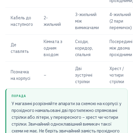
прохідними
3-жильний
4-жильний
Кабель до
2-
між
(2 пари
наступного
жильний
вимикачами
перемичок)
Кімната з
Сходи,
Посередині
Де
одним
коридор,
між двома
ставлять
входом
спальня
прохідними
Дві
Хрест /
Позначка
–
зустрічні
чотири
на корпусі
стрілки
стрілки
ПОРАДА
У магазині розрізняйте апарати за схемою на корпусі: у
прохідного намальовані дві протилежно спрямовані
стрілки або літери, у перехресного – хрест чи чотири
стрілки. Звичайний одноклавішний вимикач такої
схеми не має. Не беріть звичайний замість прохідного