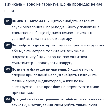
вимикача – воно не гарантує, що на проводах немає
фази.
Вимкніть автомат.
У щитку знайдіть автомат
01
групи освітлення й переведіть його у положення
«вимкнено». Якщо підписів немає – вимкніть
увідний автомат на всю квартиру.
Перевірте індикатором.
Індикаторною викруткою
02
або мультиметром торкніться всіх жил у
підрозетнику. Індикатор не має світитися,
мультиметр – показувати напругу.
Позначте фазу до вимкнення.
Якщо є змога,
03
спершу при поданій напрузі знайдіть і підпишіть
фазний провід індикатором, а вже потім
знеструмте – так простіше не переплутати жили
при монтажі.
Працюйте зі знеструмленою лінією.
Усі зʼєднання,
04
зачистку й затягування клем робіть тільки після