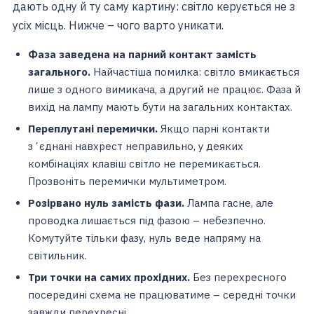
дають одну й ту саму картину: світло керується не з
усіх місць. Нижче – чого варто уникати.
Фаза заведена на парний контакт замість
загального.
Найчастіша помилка: світло вмикається
лише з одного вимикача, а другий не працює. Фаза й
вихід на лампу мають бути на загальних контактах.
Переплутані перемички.
Якщо парні контакти
зʼєднані навхрест неправильно, у деяких
комбінаціях клавіш світло не перемикається.
Прозвоніть перемички мультиметром.
Розірвано нуль замість фази.
Лампа гасне, але
проводка лишається під фазою – небезпечно.
Комутуйте тільки фазу, нуль веде напряму на
світильник.
Три точки на самих прохідних.
Без перехресного
посередині схема не працюватиме – середні точки
завжди перехресні.