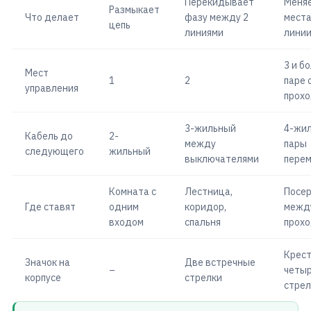
Перекидывает
Меня
Размыкает
Что делает
фазу между 2
места
цепь
линиями
лини
3 и б
Мест
1
2
паре 
управления
прох
3-жильный
4-жил
Кабель до
2-
между
пары
следующего
жильный
выключателями
перем
Комната с
Лестница,
Посе
Где ставят
одним
коридор,
межд
входом
спальня
прох
Крест
Значок на
Две встречные
–
четы
корпусе
стрелки
стрел