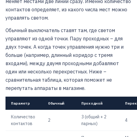
меняет местами две линии сразу. Именно количество
контактов определяет, из какого числа мест можно
управлять светом.
Обычный выключатель ставят там, где светом
управляют из одной точки. Пару проходных – для
двух точек. А когда точек управления нужно три и
больше (например, длинный коридор с тремя
входами), между двумя проходными добавляют
один или несколько перекрестных. Ниже –
сравнительная таблица, которая поможет не
перепутать аппараты в магазине.
Параметр
Обычный
Проходной
Перек
Количество
3 (общий + 2
2
4
контактов
парных)