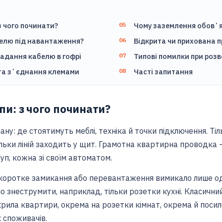
 з чого починати?
Чому заземлення обовʼ
абелю під навантаження?
Відкрита чи прихована п
ладання кабелю в гофрі
Типові помилки при роз
 та зʼєднання клемами
Часті запитання
упи: з чого починати?
ану: де стоятимуть меблі, техніка й точки підключення. Ті
кільки ліній заходить у щит. Грамотна квартирна проводка 
руп, кожна зі своїм автоматом.
 коротке замикання або перевантаження вимикало лише одну
о знеструмити, наприклад, тільки розетки кухні. Класични
крила квартири, окрема на розетки кімнат, окрема й посил
х споживачів.