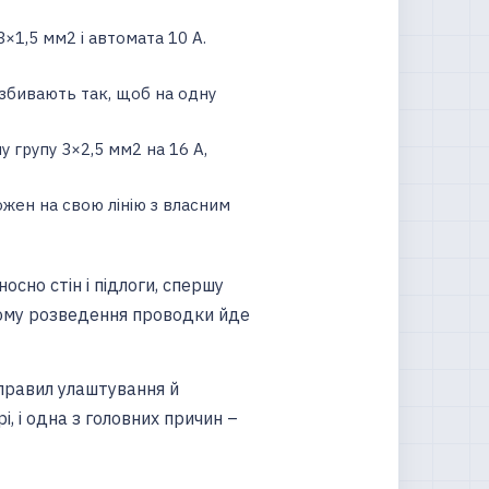
×1,5 мм2 і автомата 10 А.
озбивають так, щоб на одну
 групу 3×2,5 мм2 на 16 А,
жен на свою лінію з власним
осно стін і підлоги, спершу
кому розведення проводки йде
правил улаштування й
, і одна з головних причин –