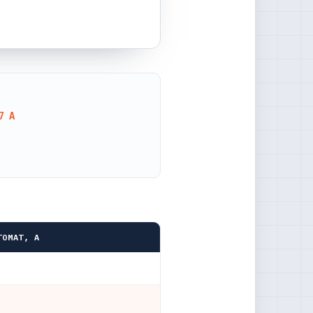
7 А
ТОМАТ, А