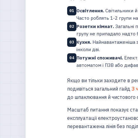
Освітлення.
Світильники й
01
Часто роблять 1-2 групи на
Розетки кімнат.
Загальні п
02
групу не припадало надто 
Кухня.
Найнавантаженіша зо
03
інколи дві.
Потужні споживачі.
Електр
04
автоматом і ПЗВ або дифа
Якщо ви тільки заходите в рем
подивіться загальний гайд
З 
до шпаклювання й чистового 
Масштаб питання показує ста
експлуатації електроустаново
перевантажена лінія без поді