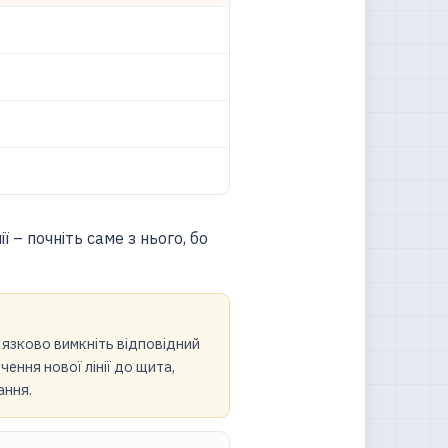
 – почніть саме з нього, бо
ʼязково вимкніть відповідний
ення нової лінії до щита,
ання.