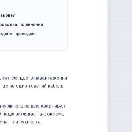
язкове?
роводка: порівняння
веденні проводки
льки після цього навантаження
– це не один товстий кабель
 лінію, а не всю квартиру, і
й поділ виглядає так: окрема
ена – на кухню, та