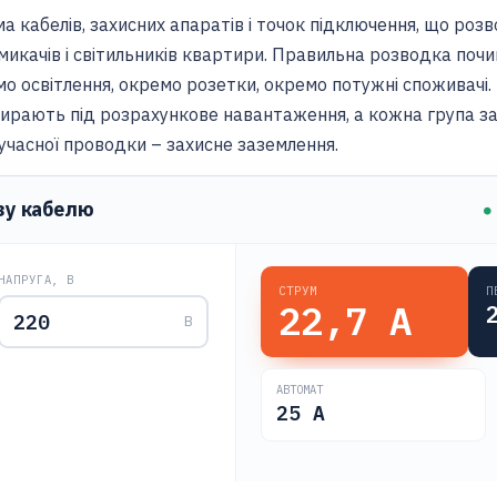
 кабелів, захисних апаратів і точок підключення, що роз
микачів і світильників квартири. Правильна розводка почи
о освітлення, окремо розетки, окремо потужні споживачі
бирають під розрахункове навантаження, а кожна група з
учасної проводки – захисне заземлення.
зу кабелю
●
НАПРУГА, В
СТРУМ
П
22,7
А
В
АВТОМАТ
25
А