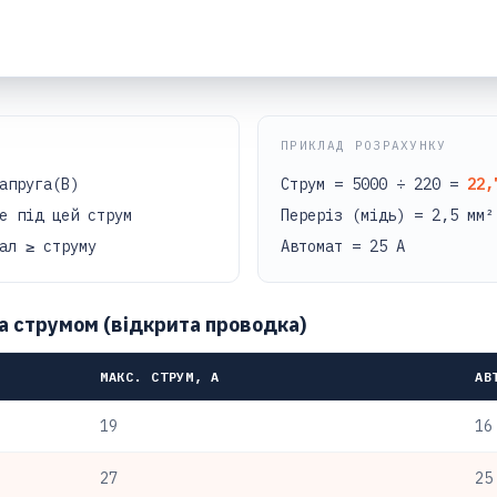
ПРИКЛАД РОЗРАХУНКУ
апруга(В)
Струм = 5000 ÷ 220 =
22,
е під цей струм
Переріз (мідь) = 2,5 мм²
ал ≥ струму
Автомат = 25 А
а струмом (відкрита проводка)
МАКС. СТРУМ, А
АВ
19
16
27
25