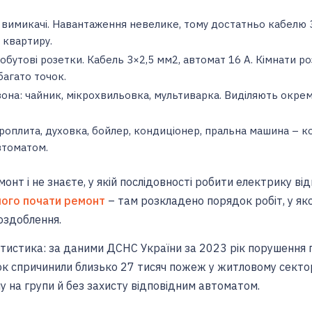
 вимикачі. Навантаження невелике, тому достатньо кабелю 3
 квартиру.
обутові розетки. Кабель 3×2,5 мм2, автомат 16 А. Кімнати р
багато точок.
на: чайник, мікрохвильовка, мультиварка. Виділяють окрему
оплита, духовка, бойлер, кондиціонер, пральна машина – ко
втоматом.
онт і не знаєте, у якій послідовності робити електрику відн
чого почати ремонт
– там розкладено порядок робіт, у я
оздоблення.
тистика: за даними ДСНС України за 2023 рік порушення 
к спричинили близько 27 тисяч пожеж у житловому секторі
лу на групи й без захисту відповідним автоматом.