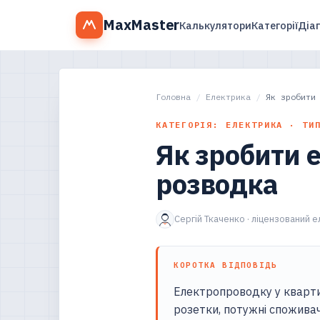
MaxMaster
Калькулятори
Категорії
Діа
Головна
/
Електрика
/
Як зробити
КАТЕГОРІЯ: ЕЛЕКТРИКА · ТИ
Як зробити е
розводка
Сергій Ткаченко · ліцензований 
КОРОТКА ВІДПОВІДЬ
Електропроводку у квартир
розетки, потужні споживач