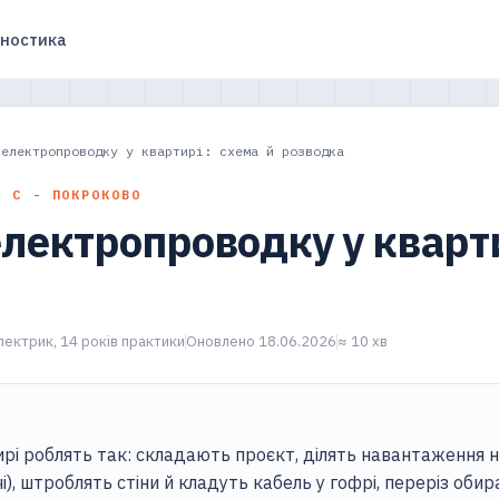
гностика
 електропроводку у квартирі: схема й розводка
П С - ПОКРОКОВО
лектропроводку у кварти
електрик, 14 років практики
Оновлено 18.06.2026
≈ 10 хв
і роблять так: складають проєкт, ділять навантаження на
і), штроблять стіни й кладуть кабель у гофрі, переріз об