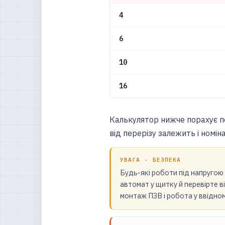
4
6
10
16
Калькулятор нижче порахує пот
від перерізу залежить і номіна
УВАГА · БЕЗПЕКА
Будь-які роботи під напругою
автомат у щитку й перевірте в
монтаж ПЗВ і робота у ввідном