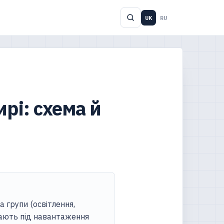
UK
RU
рі: схема й
 групи (освітлення,
ирають під навантаження