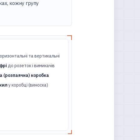
ках, кожну групу
оризонтальні та вертикальні
офрі
до розеток і вимикачів
а (розпаячна) коробка
жил
у коробці (виноска)