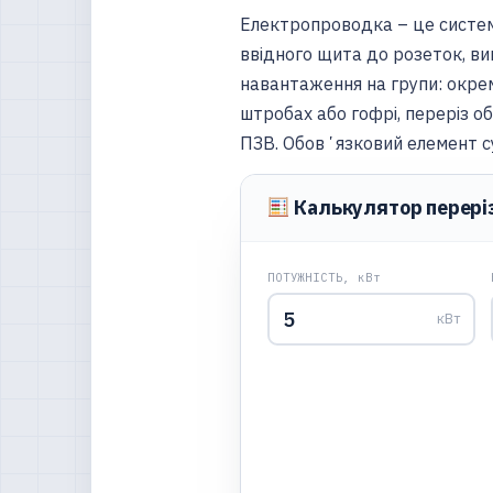
Електропроводка – це система
ввідного щита до розеток, ви
навантаження на групи: окрем
штробах або гофрі, переріз о
ПЗВ. Обовʼязковий елемент с
Калькулятор перері
ПОТУЖНІСТЬ, кВт
кВт