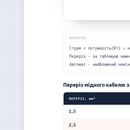
ФОРМУЛА
Струм = потужність(Вт) ÷ н
Переріз - за таблицею нижч
Автомат - найближчий номін
Переріз мідного кабелю з
ПЕРЕРІЗ, мм²
1,5
2,5