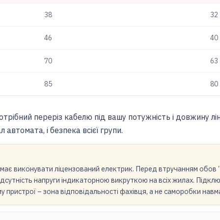
38
32
46
40
70
63
85
80
рібний переріз кабелю під вашу потужність і довжину лінії
л автомата, і безпека всієї групи.
 має виконувати ліцензований електрик. Перед втручанням обов
ідсутність напруги індикаторною викруткою на всіх жилах. Підключ
у пристрої – зона відповідальності фахівця, а не саморобки навм