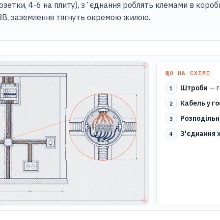
 розетки, 4-6 на плиту), зʼєднання роблять клемами в короб
В, заземлення тягнуть окремою жилою.
ЩО НА СХЕМІ
Штроби
— г
Кабель у г
Розподільн
З'єднання 