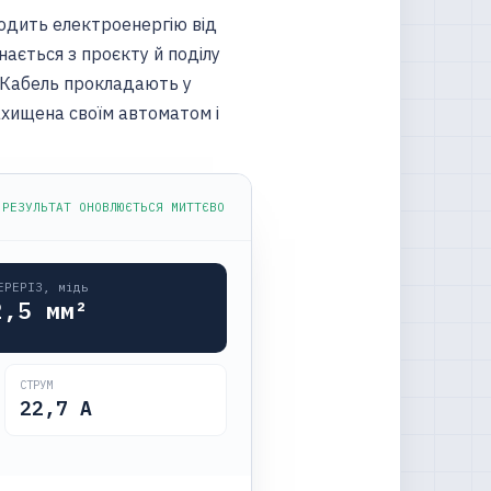
водить електроенергію від
нається з проєкту й поділу
. Кабель прокладають у
ахищена своїм автоматом і
 РЕЗУЛЬТАТ ОНОВЛЮЄТЬСЯ МИТТЄВО
ЕРЕРІЗ, мідь
2,5
мм²
СТРУМ
22,7
А