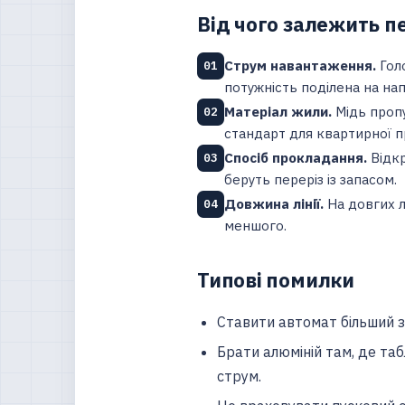
Від чого залежить п
Струм навантаження.
Голо
01
потужність поділена на нап
Матеріал жили.
Мідь пропу
02
стандарт для квартирної 
Спосіб прокладання.
Відкр
03
беруть переріз із запасом.
Довжина лінії.
На довгих л
04
меншого.
Типові помилки
Ставити автомат більший з
Брати алюміній там, де та
струм.