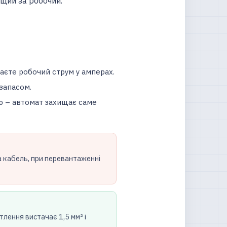
ищий за робочий.
аєте робочий струм у амперах.
запасом.
ю – автомат захищає саме
а кабель, при перевантаженні
ітлення вистачає 1,5 мм² і