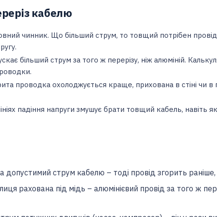
ереріз кабелю
вний чинник. Що більший струм, то товщий потрібен провід.
ругу.
скає більший струм за того ж перерізу, ніж алюміній. Калькул
проводки.
ита проводка охолоджується краще, прихована в стіні чи в го
ініях падіння напруги змушує брати товщий кабель, навіть 
а допустимий струм кабелю – тоді провід згорить раніше,
блиця рахована під мідь – алюмінієвий провід за того ж п