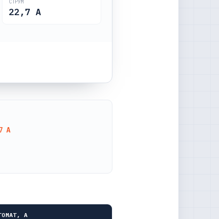
СТРУМ
22,7
А
7 А
ТОМАТ, А