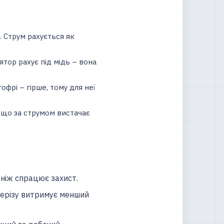
 Струм рахується як
ятор рахує під мідь – вона
фрі – гірше, тому для неї
якщо за струмом вистачає
 ніж спрацює захист.
ерерізу витримує менший