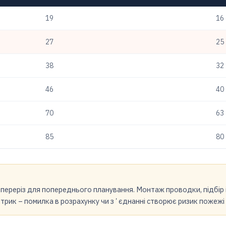
19
16
27
25
38
32
46
40
70
63
85
80
переріз для попереднього планування. Монтаж проводки, підбір 
трик – помилка в розрахунку чи зʼєднанні створює ризик пожежі