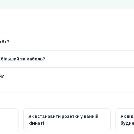
кВт?
 більший за кабель?
й?
Як встановити розетки у ванній
Як пі
кімнаті
будин