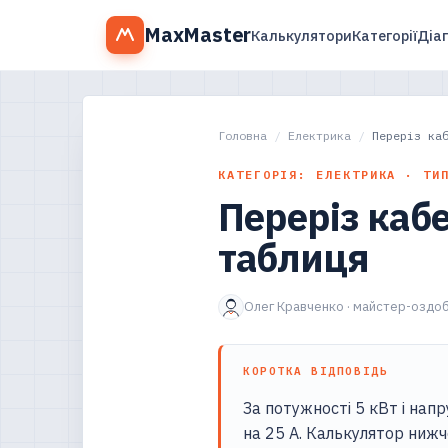
MaxMaster
Калькулятори
Категорії
Діа
Головна
/
Електрика
/
Переріз ка
КАТЕГОРІЯ: ЕЛЕКТРИКА · ТИ
Переріз каб
таблиця
Олег Кравченко · майстер-оздоб
КОРОТКА ВІДПОВІДЬ
За потужності 5 кВт і напр
на 25 А. Калькулятор нижч