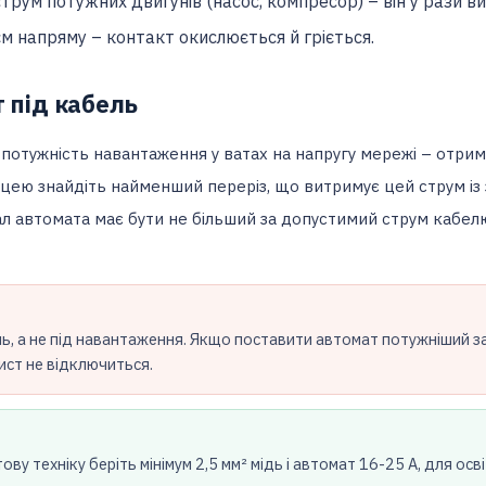
трум потужних двигунів (насос, компресор) – він у рази в
єм напряму – контакт окислюється й гріється.
т під кабель
 потужність навантаження у ватах на напругу мережі – отрим
цею знайдіть найменший переріз, що витримує цей струм із 
л автомата має бути не більший за допустимий струм кабел
ь, а не під навантаження. Якщо поставити автомат потужніший з
хист не відключиться.
ову техніку беріть мінімум 2,5 мм² мідь і автомат 16-25 А, для осв