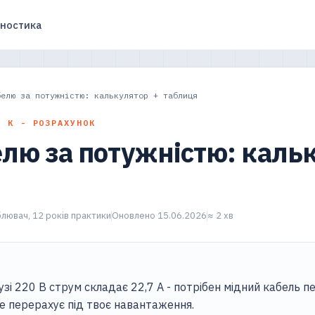
гностика
белю за потужністю: калькулятор + таблиця
П К - РОЗРАХУНОК
елю за потужністю: каль
лювач, 12 років практики
Оновлено 15.06.2026
≈ 2 хв
узі 220 В струм складає 22,7 А - потрібен мідний кабель п
е перерахує під твоє навантаження.