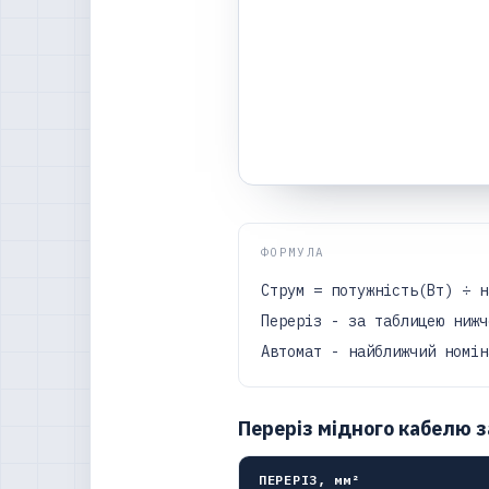
ФОРМУЛА
Струм = потужність(Вт) ÷ н
Переріз - за таблицею нижч
Автомат - найближчий номін
Переріз мідного кабелю з
ПЕРЕРІЗ, мм²