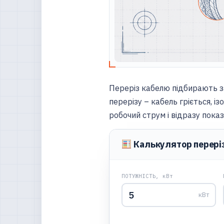
Переріз кабелю підбирають з
перерізу – кабель гріється, і
робочий струм і відразу пока
Калькулятор перері
ПОТУЖНІСТЬ, кВт
кВт