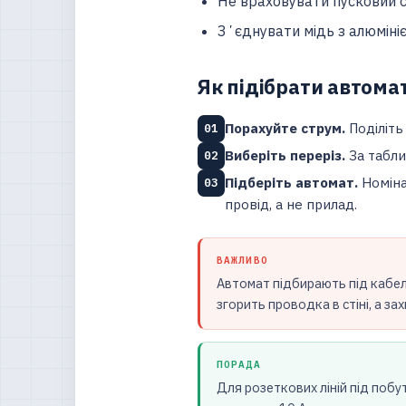
Не враховувати пусковий с
Зʼєднувати мідь з алюміні
Як підібрати автома
Порахуйте струм.
Поділіть
01
Виберіть переріз.
За табли
02
Підберіть автомат.
Номіна
03
провід, а не прилад.
ВАЖЛИВО
Автомат підбирають під кабел
згорить проводка в стіні, а за
ПОРАДА
Для розеткових ліній під побут