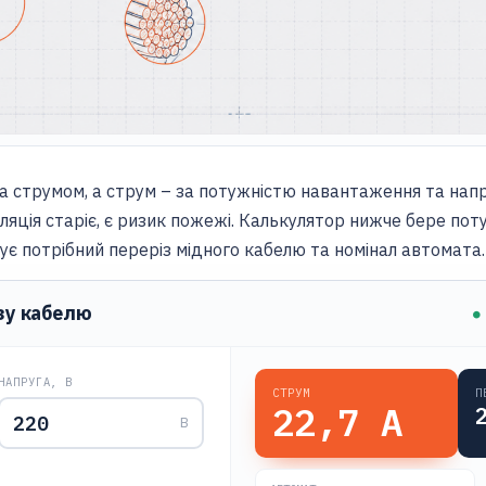
а струмом, а струм – за потужністю навантаження та нап
золяція старіє, є ризик пожежі. Калькулятор нижче бере поту
зує потрібний переріз мідного кабелю та номінал автомата.
зу кабелю
●
НАПРУГА, В
СТРУМ
П
22,7
А
В