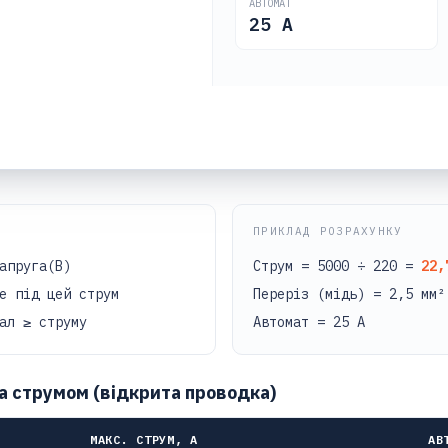
АВТОМАТ
25
А
ПРИКЛАД РОЗРАХУНКУ
апруга(В)
Струм = 5000 ÷ 220 =
22,
е під цей струм
Переріз (мідь) = 2,5 мм²
ал ≥ струму
Автомат = 25 А
а струмом (відкрита проводка)
МАКС. СТРУМ, А
АВ