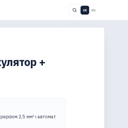
UK
RU
кулятор +
ерерізом 2,5 мм² і автомат