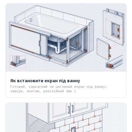
Як встановити екран під ванну
Готовий, каркасний чи цегляний екран під ванну:
заміри, монтаж, ревізійний люк і