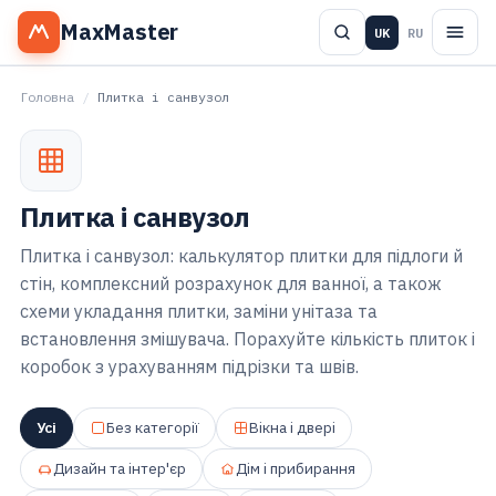
MaxMaster
UK
RU
Головна
/
Плитка і санвузол
Плитка і санвузол
Плитка і санвузол: калькулятор плитки для підлоги й
стін, комплексний розрахунок для ванної, а також
схеми укладання плитки, заміни унітаза та
встановлення змішувача. Порахуйте кількість плиток і
коробок з урахуванням підрізки та швів.
Усі
Без категорії
Вікна і двері
Дизайн та інтер'єр
Дім і прибирання