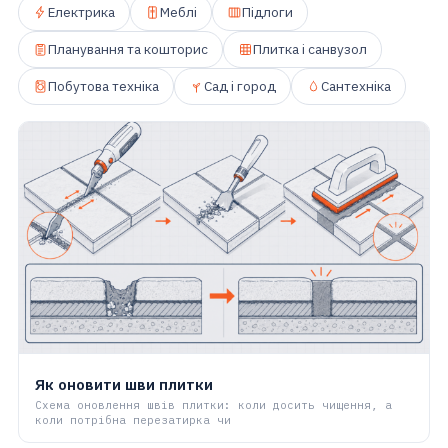
Електрика
Меблі
Підлоги
Планування та кошторис
Плитка і санвузол
Побутова техніка
Сад і город
Сантехніка
Як оновити шви плитки
Схема оновлення швів плитки: коли досить чищення, а
коли потрібна перезатирка чи