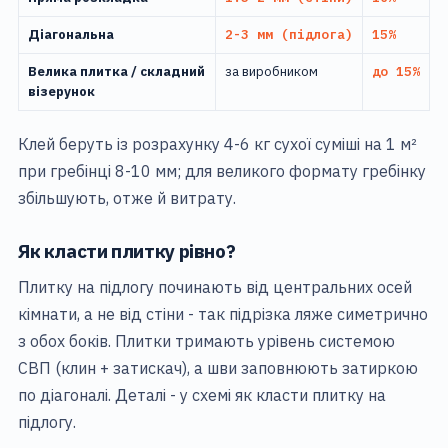
Діагональна
2-3 мм (підлога)
15%
Велика плитка / складний
за виробником
до 15%
візерунок
Клей беруть із розрахунку 4-6 кг сухої суміші на 1 м²
при гребінці 8-10 мм; для великого формату гребінку
збільшують, отже й витрату.
Як класти плитку рівно?
Плитку на підлогу починають від центральних осей
кімнати, а не від стіни - так підрізка ляже симетрично
з обох боків. Плитки тримають урівень системою
СВП (клин + затискач), а шви заповнюють затиркою
по діагоналі. Деталі - у схемі
як класти плитку на
підлогу
.