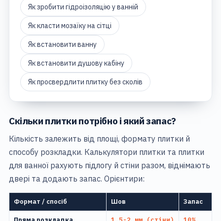
Як зробити гідроізоляцію у ванній
Як класти мозаїку на сітці
Як встановити ванну
Як встановити душову кабіну
Як просвердлити плитку без сколів
Скільки плитки потрібно і який запас?
Кількість залежить від площі, формату плитки й
способу розкладки. Калькулятори
плитки
та
плитки
для ванної
рахують підлогу й стіни разом, віднімають
двері та додають запас. Орієнтири:
Формат / спосіб
Шов
Запас
Пряма розкладка
1.5-2 мм (стіни)
10%