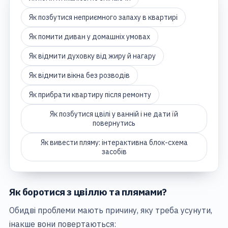
Як позбутися неприємного запаху в квартирі
Як помити диван у домашніх умовах
Як відмити духовку від жиру й нагару
Як відмити вікна без розводів
Як прибрати квартиру після ремонту
Як позбутися цвілі у ванній і не дати їй
повернутись
Як вивести пляму: інтерактивна блок-схема
засобів
Як боротися з цвіллю та плямами?
Обидві проблеми мають причину, яку треба усунути,
інакше вони повертаються: