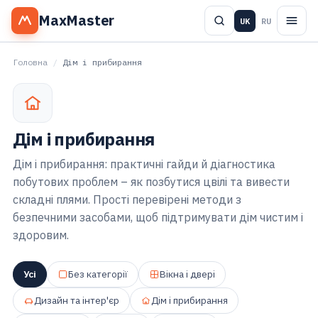
MaxMaster
UK
RU
Головна
/
Дім і прибирання
Дім і прибирання
Дім і прибирання: практичні гайди й діагностика
побутових проблем – як позбутися цвілі та вивести
складні плями. Прості перевірені методи з
безпечними засобами, щоб підтримувати дім чистим і
здоровим.
Усі
Без категорії
Вікна і двері
Дизайн та інтер'єр
Дім і прибирання