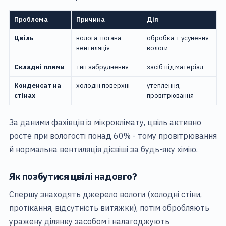
Проблема
Причина
Дія
Цвіль
волога, погана
обробка + усунення
вентиляція
вологи
Складні плями
тип забруднення
засіб під матеріал
Конденсат на
холодні поверхні
утеплення,
стінах
провітрювання
За даними фахівців із мікроклімату, цвіль активно
росте при вологості понад 60% - тому провітрювання
й нормальна вентиляція дієвіші за будь-яку хімію.
Як позбутися цвілі надовго?
Спершу знаходять джерело вологи (холодні стіни,
протікання, відсутність витяжки), потім обробляють
уражену ділянку засобом і налагоджують