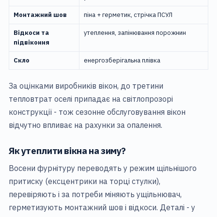
Монтажний шов
піна + герметик, стрічка ПСУЛ
Відкоси та
утеплення, запінювання порожнин
підвіконня
Скло
енергозберігальна плівка
За оцінками виробників вікон, до третини
тепловтрат оселі припадає на світлопрозорі
конструкції - тож сезонне обслуговування вікон
відчутно впливає на рахунки за опалення.
Як утеплити вікна на зиму?
Восени фурнітуру переводять у режим щільнішого
притиску (ексцентрики на торці стулки),
перевіряють і за потреби міняють ущільнювач,
герметизують монтажний шов і відкоси. Деталі - у