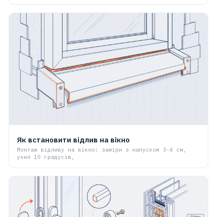
Як встановити відлив на вікно
Монтаж відливу на вікно: заміри з напуском 3-4 см,
ухил 10 градусів,