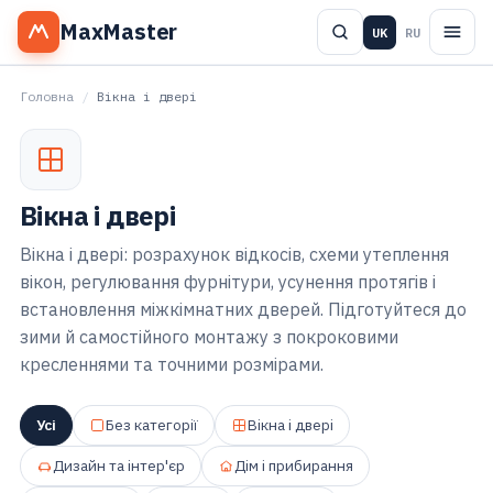
MaxMaster
UK
RU
Головна
/
Вікна і двері
Вікна і двері
Вікна і двері: розрахунок відкосів, схеми утеплення
вікон, регулювання фурнітури, усунення протягів і
встановлення міжкімнатних дверей. Підготуйтеся до
зими й самостійного монтажу з покроковими
кресленнями та точними розмірами.
Усі
Без категорії
Вікна і двері
Дизайн та інтер'єр
Дім і прибирання