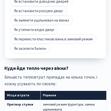
Як встановити доводчик дверей
Як встановити розсувні двері
Як замінити ущільнювач на вікнах
Як утеплити вхідні двері
Як перевести пластикові вікна в зимовий режим
Як засклити балкон
Куди йде тепло через вікна?
Більшість тепловтрат припадає на кілька точок, і
кожну усувають по-своєму:
Місце втрати
Рішення
Притвор стулки
зимовий режим фурнітури, заміна
ущільнювача