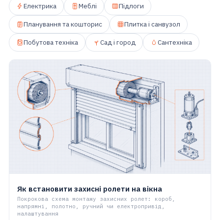
Електрика
Меблі
Підлоги
Планування та кошторис
Плитка і санвузол
Побутова техніка
Сад і город
Сантехніка
Як встановити захисні ролети на вікна
Покрокова схема монтажу захисних ролет: короб,
напрямні, полотно, ручний чи електропривід,
налаштування