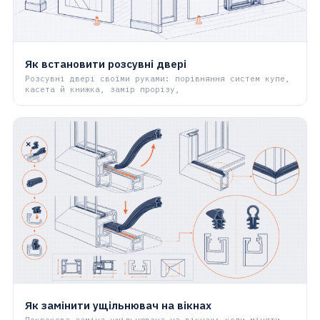
Як встановити розсувні двері
Розсувні двері своїми руками: порівняння систем купе,
касета й книжка, замір прорізу,
Як замінити ущільнювач на вікнах
Покрокова заміна ущільнювача на вікнах: коли міняти,