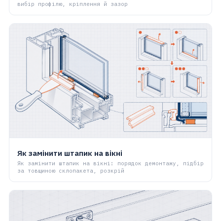
вибір профілю, кріплення й зазор
Як замінити штапик на вікні
Як замінити штапик на вікні: порядок демонтажу, підбір
за товщиною склопакета, розкрій