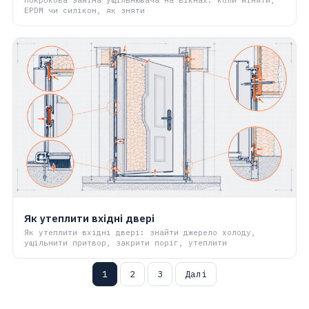
EPDM чи силікон, як зняти
Як утеплити вхідні двері
Як утеплити вхідні двері: знайти джерело холоду,
ущільнити притвор, закрити поріг, утеплити
Пагінація
1
2
3
Далі
записів