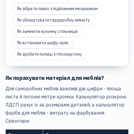
Як зібрати ліжко з підйомним механізмом
Як облаштувати гардеробну кімнату
Як замінити кухонну стільницю
Як встановити шафу-купе
Як зробити полиці з гіпсокартону
Як порахувати матеріал для меблів?
Для саморобних меблів важливі дві цифри - площа
листа й погонні метри кромки. Калькулятор
розкрою
ЛДСП
рахує їх за розмірами деталей, а калькулятор
фарби для меблів
- витрату на фарбування.
Орієнтири: