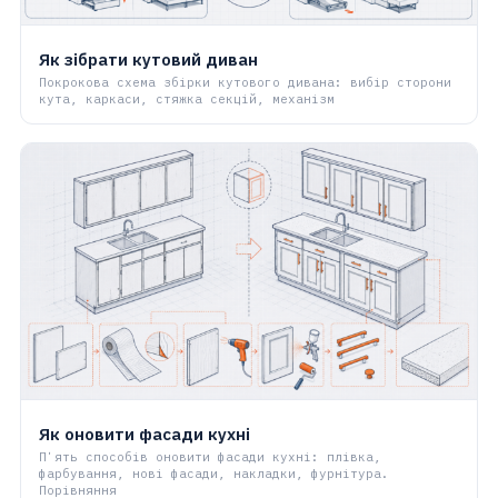
Як зібрати кутовий диван
Покрокова схема збірки кутового дивана: вибір сторони
кута, каркаси, стяжка секцій, механізм
Як оновити фасади кухні
Пʼять способів оновити фасади кухні: плівка,
фарбування, нові фасади, накладки, фурнітура.
Порівняння