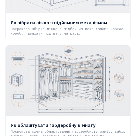
Як зібрати ліжко з підйомним механізмом
Покрокова збірка ліжка з підйомним механізмом: каркас,
короб, газліфти під вагу матраца,
Як облаштувати гардеробну кімнату
Покрокова схема облаштування гардеробної: замір, вибір
системи, зони, ергономічні висоти, монтаж по