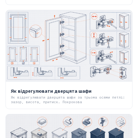
Як відрегулювати дверцята шафи
Як відрегулювати дверцята шафи за трьома осями петлі:
зазор, висота, притиск. Покрокова