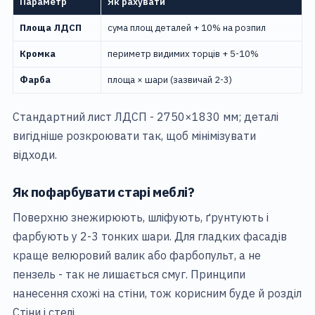
Параметр
Як рахувати
Площа ЛДСП
сума площ деталей + 10% на розпил
Кромка
периметр видимих торців + 5-10%
Фарба
площа × шари (зазвичай 2-3)
Стандартний лист ЛДСП - 2750×1830 мм; деталі
вигідніше розкроювати так, щоб мінімізувати
відходи.
Як пофарбувати старі меблі?
Поверхню знежирюють, шліфують, ґрунтують і
фарбують у 2-3 тонких шари. Для гладких фасадів
краще велюровий валик або фарбопульт, а не
пензель - так не лишається смуг. Принципи
нанесення схожі на стіни, тож корисним буде й розділ
Стіни і стелі
.