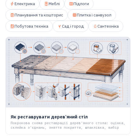
Електрика
Меблі
Підлоги
Планування та кошторис
Плитка і санвузол
Побутова техніка
Сад і город
Сантехніка
Як реставрувати дерев’яний стіл
Покрокова схема реставрації дерев'яного стола: оцінка,
склейка з'єднань, зняття покриття, шпаклівка, вибір