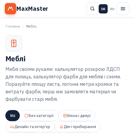
MaxMaster
UK
RU
Головна
/
Меблі
Меблі
Меблі своїми руками: калькулятор розкрою ЛДСП
для полиць, калькулятор фарби для меблів і схеми.
Порахуйте площу листа, погонні метри кромки та
витрату фарби, перш ніж замовляти матеріал чи
фарбувати старі меблі.
Усі
Без категорії
Вікна і двері
Дизайн та інтер'єр
Дім і прибирання