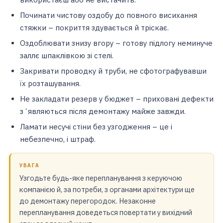
Починати чистову оздобу до повного висихання
стяжки – покриття здувається й тріскає.
Оздоблювати знизу вгору – готову підлогу неминуче
заллє шпаклівкою зі стелі.
Закривати проводку й труби, не сфотографувавши
їх розташування.
Не закладати резерв у бюджет – приховані дефекти
зʼявляються після демонтажу майже завжди.
Ламати несучі стіни без узгодження – це і
небезпечно, і штраф.
УВАГА
Узгодьте будь-яке перепланування з керуючою
компанією й, за потреби, з органами архітектури ще
до демонтажу перегородок. Незаконне
перепланування доведеться повертати у вихідний