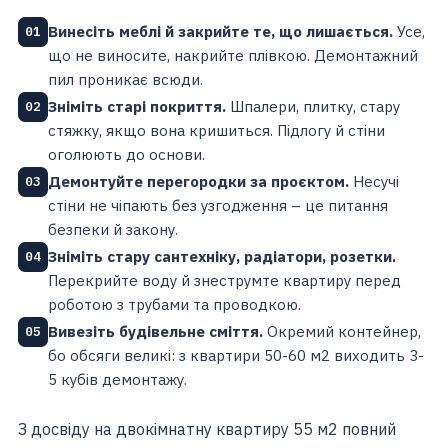
Винесіть меблі й закрийте те, що лишається.
Усе,
01
що не виносите, накрийте плівкою. Демонтажний
пил проникає всюди.
Зніміть старі покриття.
Шпалери, плитку, стару
02
стяжку, якщо вона кришиться. Підлогу й стіни
оголюють до основи.
Демонтуйте перегородки за проєктом.
Несучі
03
стіни не чіпають без узгодження – це питання
безпеки й закону.
Зніміть стару сантехніку, радіатори, розетки.
04
Перекрийте воду й знеструмте квартиру перед
роботою з трубами та проводкою.
Вивезіть будівельне сміття.
Окремий контейнер,
05
бо обсяги великі: з квартири 50-60 м2 виходить 3-
5 кубів демонтажу.
З досвіду на двокімнатну квартиру 55 м2 повний