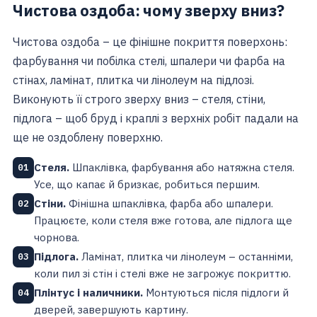
Чистова оздоба: чому зверху вниз?
Чистова оздоба – це фінішне покриття поверхонь:
фарбування чи побілка стелі, шпалери чи фарба на
стінах, ламінат, плитка чи лінолеум на підлозі.
Виконують її строго зверху вниз – стеля, стіни,
підлога – щоб бруд і краплі з верхніх робіт падали на
ще не оздоблену поверхню.
Стеля.
Шпаклівка, фарбування або натяжна стеля.
01
Усе, що капає й бризкає, робиться першим.
Стіни.
Фінішна шпаклівка, фарба або шпалери.
02
Працюєте, коли стеля вже готова, але підлога ще
чорнова.
Підлога.
Ламінат, плитка чи лінолеум – останніми,
03
коли пил зі стін і стелі вже не загрожує покриттю.
Плінтус і наличники.
Монтуються після підлоги й
04
дверей, завершують картину.