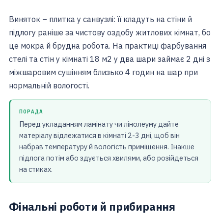
Виняток – плитка у санвузлі: її кладуть на стіни й
підлогу раніше за чистову оздобу житлових кімнат, бо
це мокра й брудна робота. На практиці фарбування
стелі та стін у кімнаті 18 м2 у два шари займає 2 дні з
міжшаровим сушінням близько 4 годин на шар при
нормальній вологості.
ПОРАДА
Перед укладанням ламінату чи лінолеуму дайте
матеріалу відлежатися в кімнаті 2-3 дні, щоб він
набрав температуру й вологість приміщення. Інакше
підлога потім або здується хвилями, або розійдеться
на стиках.
Фінальні роботи й прибирання