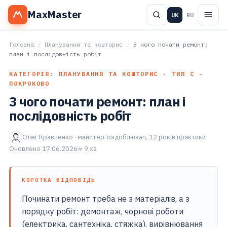
MaxMaster
UK
RU
Головна
/
Планування та кошторис
/
З чого почати ремонт:
план і послідовність робіт
КАТЕГОРІЯ: ПЛАНУВАННЯ ТА КОШТОРИС · ТИП С -
ПОКРОКОВО
З чого почати ремонт: план і
послідовність робіт
Олег Кравченко · майстер-оздоблювач, 12 років практики
Оновлено 17.06.2026
≈ 9 хв
КОРОТКА ВІДПОВІДЬ
Починати ремонт треба не з матеріалів, а з
порядку робіт: демонтаж, чорнові роботи
(електрика, сантехніка, стяжка), вирівнювання