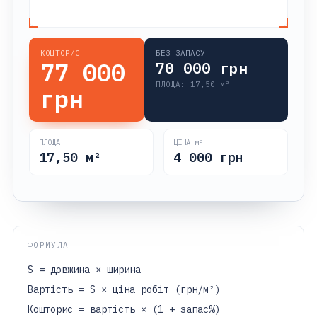
КОШТОРИС
БЕЗ ЗАПАСУ
77 000
70 000
грн
ПЛОЩА:
17,50
м²
грн
ПЛОЩА
ЦІНА м²
17,50
м²
4 000
грн
ФОРМУЛА
S = довжина × ширина
Вартість = S × ціна робіт (грн/м²)
Кошторис = вартість × (1 + запас%)