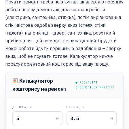
Почати ремонт треба не з купівлі шпалер, а з порядку
робіт: спершу демонтаж, далі чорнові роботи
(електрика, сантехніка, стяжка), потім вирівнювання
стін, чистова оздоба зверху вниз (стеля, стіни,
підлога), наприкінці – двері, сантехніка, розетки й
прибирання. Цей порядок не випадковий: брудні й
мокрі роботи йдуть першими, а оздоблення – зверху
вниз, щоб не псувати готове. Калькулятор нижче
порахує орієнтовний кошторис під вашу площу.
Калькулятор
● РЕЗУЛЬТАТ
ОНОВЛЮЄТЬСЯ МИТТЄВО
кошторису на ремонт
ДОВЖИНА, м
ШИРИНА, м
м
м