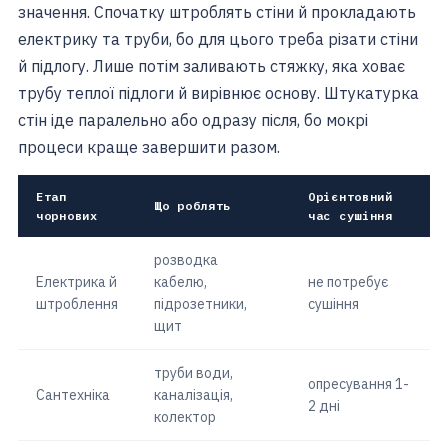
значення. Спочатку штроблять стіни й прокладають
електрику та труби, бо для цього треба різати стіни
й підлогу. Лише потім заливають стяжку, яка ховає
трубу теплої підлоги й вирівнює основу. Штукатурка
стін іде паралельно або одразу після, бо мокрі
процеси краще завершити разом.
Етап
Орієнтовний
Що роблять
чорнових
час сушіння
розводка
Електрика й
кабелю,
не потребує
штроблення
підрозетники,
сушіння
щит
труби води,
опресування 1-
Сантехніка
каналізація,
2 дні
колектор