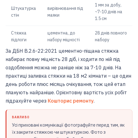
1 мм за добу,
Штукатурка
вирівнювання під
~7-10 днів на
стін
маяки
1.5 см
Стяжка
цементна, до
28 днів повного
підлоги
набору міцності
набору
За ДБН В.2.6-22:2021 цементно-піщана стяжка
набирає повну міцність 28 діб, і ходити по ній під
оздоблення можна не раніше ніж за 7-10 днів. На
практиці заливка стяжки на 18 м2 кімнати – це один
день роботи плюс місяць очікування, тож цей етап
планують найраніше. Орієнтовну вартість усіх робіт
підрахуйте через
Кошторис ремонту
.
ВАЖЛИВО
Усі приховані комунікації фотографуйте перед тим, як
їх закрити стяжкою чи штукатуркою. Фото з