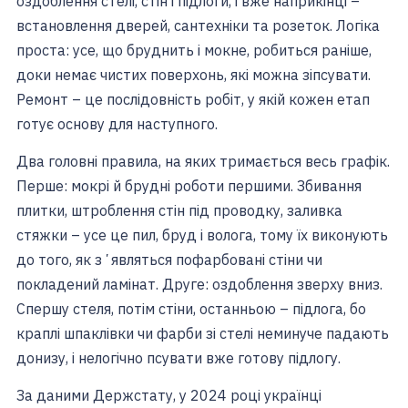
оздоблення стелі, стін і підлоги, і вже наприкінці –
встановлення дверей, сантехніки та розеток. Логіка
проста: усе, що бруднить і мокне, робиться раніше,
доки немає чистих поверхонь, які можна зіпсувати.
Ремонт – це послідовність робіт, у якій кожен етап
готує основу для наступного.
Два головні правила, на яких тримається весь графік.
Перше: мокрі й брудні роботи першими. Збивання
плитки, штроблення стін під проводку, заливка
стяжки – усе це пил, бруд і волога, тому їх виконують
до того, як зʼявляться пофарбовані стіни чи
покладений ламінат. Друге: оздоблення зверху вниз.
Спершу стеля, потім стіни, останньою – підлога, бо
краплі шпаклівки чи фарби зі стелі неминуче падають
донизу, і нелогічно псувати вже готову підлогу.
За даними Держстату, у 2024 році українці