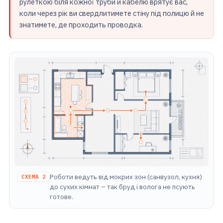
рулеткою біля кожної труби й кабелю врятує вас,
коли через рік ви свердлитимете стіну під полицю й не
знатимете, де проходить проводка.
Роботи ведуть від мокрих зон (санвузол, кухня)
СХЕМА 2
до сухих кімнат – так бруд і волога не псують
готове.