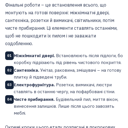
Фінальні роботи – це встановлення всього, що
монтують на готові поверхні: міжкімнатні двері,
сантехніка, розетки й вимикачі, світильники, потім
чисте прибирання. Ці елементи ставлять останніми,
щоб не пошкодити їх пилом і не заважати
оздобленню.
Міжкімнатні двері.
Встановлюють після підлоги, бо
01
коробку підрізають під рівень чистового покриття.
Сантехніка.
Унітаз, раковина, змішувачі – на готову
02
плитку й підведені труби.
Електрофурнітура.
Розетки, вимикачі, люстри
03
ставлять в останню чергу, на пофарбовані стіни.
Чисте прибирання.
Будівельний пил, миття вікон,
04
винесення залишків. Лише після цього завозять
меблі.
Окремі кроки цього етапу розписані в покрокових