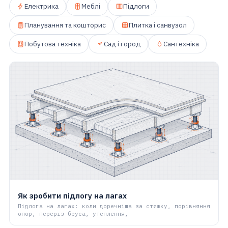
Електрика
Меблі
Підлоги
Планування та кошторис
Плитка і санвузол
Побутова техніка
Сад і город
Сантехніка
Як зробити підлогу на лагах
Підлога на лагах: коли доречніша за стяжку, порівняння
опор, переріз бруса, утеплення,