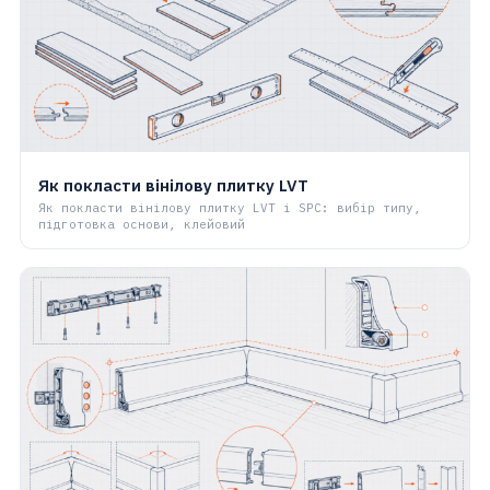
Як покласти вінілову плитку LVT
Як покласти вінілову плитку LVT і SPC: вибір типу,
підготовка основи, клейовий