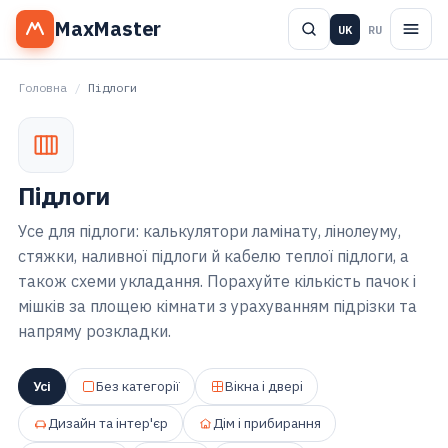
MaxMaster
UK
RU
Головна
/
Підлоги
Підлоги
Усе для підлоги: калькулятори ламінату, лінолеуму,
стяжки, наливної підлоги й кабелю теплої підлоги, а
також схеми укладання. Порахуйте кількість пачок і
мішків за площею кімнати з урахуванням підрізки та
напряму розкладки.
Усі
Без категорії
Вікна і двері
Дизайн та інтер'єр
Дім і прибирання