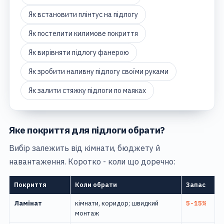
Як встановити плінтус на підлогу
Як постелити килимове покриття
Як вирівняти підлогу фанерою
Як зробити наливну підлогу своїми руками
Як залити стяжку підлоги по маяках
Яке покриття для підлоги обрати?
Вибір залежить від кімнати, бюджету й
навантаження. Коротко - коли що доречно:
Покриття
Коли обрати
Запас
Ламінат
кімнати, коридор; швидкий
5-15%
монтаж