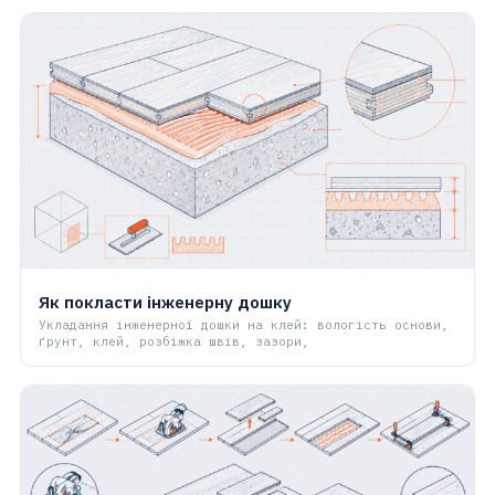
Як покласти інженерну дошку
Укладання інженерної дошки на клей: вологість основи,
ґрунт, клей, розбіжка швів, зазори,