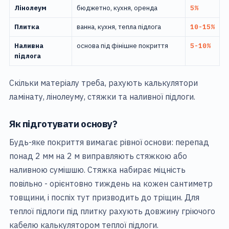
Лінолеум
бюджетно, кухня, оренда
5%
Плитка
ванна, кухня, тепла підлога
10-15%
Наливна
основа під фінішне покриття
5-10%
підлога
Скільки матеріалу треба, рахують калькулятори
ламінату
,
лінолеуму
,
стяжки
та
наливної підлоги
.
Як підготувати основу?
Будь-яке покриття вимагає рівної основи: перепад
понад 2 мм на 2 м виправляють стяжкою або
наливною сумішшю. Стяжка набирає міцність
повільно - орієнтовно тиждень на кожен сантиметр
товщини, і поспіх тут призводить до тріщин. Для
теплої підлоги під плитку рахують довжину гріючого
кабелю калькулятором
теплої підлоги
.