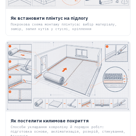
Як встановити плінтус на підлогу
Покрокова схема монтажу плінтуса: вибір матеріалу,
замір, запил кутів у стуслі, кріплення
Як постелити килимове покриття
Способи укладання ковроліну й порядок робіт:
підготовка основи, акліматизація, розкрій, стикування,
фіксація,