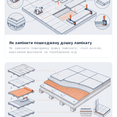
Як замінити пошкоджену дошку ламінату
Як замінити пошкоджену дошку ламінату: скол воском,
вирізання фрезером чи перебирання від