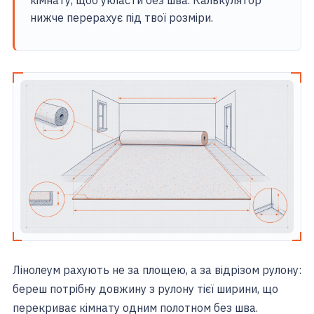
кімнату, щоб укласти без шва. Калькулятор
нижче перерахує під твої розміри.
Лінолеум рахують не за площею, а за відрізом рулону:
береш потрібну довжину з рулону тієї ширини, що
перекриває кімнату одним полотном без шва.