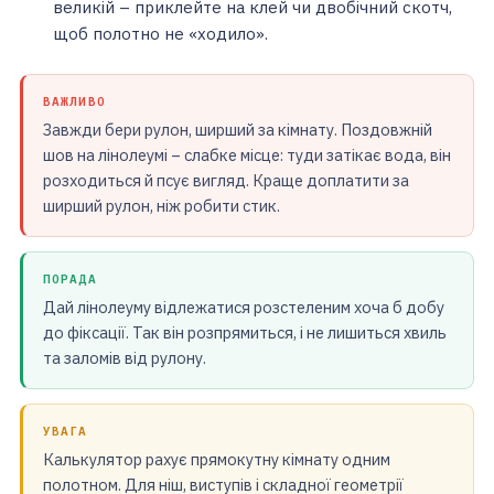
великій – приклейте на клей чи двобічний скотч,
щоб полотно не «ходило».
ВАЖЛИВО
Завжди бери рулон, ширший за кімнату. Поздовжній
шов на лінолеумі – слабке місце: туди затікає вода, він
розходиться й псує вигляд. Краще доплатити за
ширший рулон, ніж робити стик.
ПОРАДА
Дай лінолеуму відлежатися розстеленим хоча б добу
до фіксації. Так він розпрямиться, і не лишиться хвиль
та заломів від рулону.
УВАГА
Калькулятор рахує прямокутну кімнату одним
полотном. Для ніш, виступів і складної геометрії