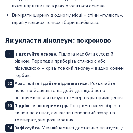
ляже впритик і по краях оголиться основа.
Виміряти ширину в одному місці – стіни «гуляють»,
міряй у кількох точках і бери найбільше.
Як укласти лінолеум: покроково
Підготуйте основу.
Підлога має бути сухою й
01
рівною. Перепади приберіть стяжкою або
підкладкою – крізь тонкий лінолеум видно кожен
горбик.
Розстеліть і дайте відлежатися.
Розкатайте
02
полотно й залиште на добу-дві, щоб воно
розпрямилося й набуло температури приміщення.
Підріжте по периметру.
Гострим ножем обріжте
03
лишок по стінах, лишаючи невеликий зазор на
температурне розширення.
Зафіксуйте.
У малій кімнаті достатньо плінтусів, у
04