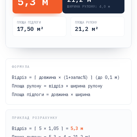
5,3
м
ШИРИНА РУЛОНУ:
4,0
м
ПЛОЩА ПІДЛОГИ
ПЛОЩА РУЛОНУ
17,50
м²
21,2
м²
ФОРМУЛА
Відріз = ⌈ довжина × (1+запас%) ⌉ (до 0,1 м)
Площа рулону = відріз × ширина рулону
Площа підлоги = довжина × ширина
ПРИКЛАД РОЗРАХУНКУ
Відріз = ⌈ 5 × 1,05 ⌉ =
5,3 м