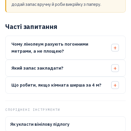
додай запас вручну й роби викрійку з паперу.
Часті запитання
Чому лінолеум рахують погонними
метрами, а не площею?
Який запас закладати?
Що робити, якщо кімната ширша за 4 м?
СПОРІДНЕНІ ІНСТРУМЕНТИ
Як укласти вінілову підлогу