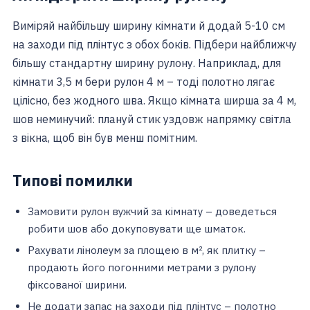
Виміряй найбільшу ширину кімнати й додай 5-10 см
на заходи під плінтус з обох боків. Підбери найближчу
більшу стандартну ширину рулону. Наприклад, для
кімнати 3,5 м бери рулон 4 м – тоді полотно лягає
цілісно, без жодного шва. Якщо кімната ширша за 4 м,
шов неминучий: плануй стик уздовж напрямку світла
з вікна, щоб він був менш помітним.
Типові помилки
Замовити рулон вужчий за кімнату – доведеться
робити шов або докуповувати ще шматок.
Рахувати лінолеум за площею в м², як плитку –
продають його погонними метрами з рулону
фіксованої ширини.
Не додати запас на заходи під плінтус – полотно