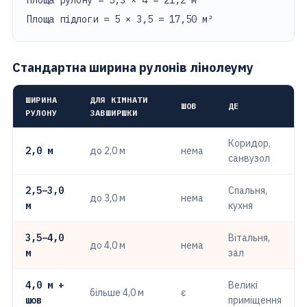
Площа рулону = 5,3 × 4 = 21,2 м²
Площа підлоги = 5 × 3,5 = 17,50 м²
Стандартна ширина рулонів лінолеуму
ШИРИНА
ДЛЯ КІМНАТИ
ШОВ
ДЕ
РУЛОНУ
ЗАВШИРШКИ
Коридор,
2,0 м
до 2,0 м
нема
санвузол
2,5–3,0
Спальня,
до 3,0 м
нема
м
кухня
3,5–4,0
Вітальня,
до 4,0 м
нема
м
зал
4,0 м +
Великі
більше 4,0 м
є
шов
приміщення