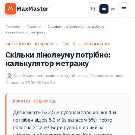
MaxMaster
UK
RU
Головна
/
Підлоги
/
Скільки лінолеуму потрібно:
калькулятор метражу
КАТЕГОРІЯ: ПІДЛОГИ · ТИП К - РОЗРАХУНОК
Скільки лінолеуму потрібно:
калькулятор метражу
Олег Кравченко · майстер-оздоблювач, 12 років практики
Оновлено 15.06.2026
≈ 3 хв
КОРОТКА ВІДПОВІДЬ
Для кімнати 5×3,5 м рулоном завширшки 4 м
потрібен відріз 5,3 м (із запасом 5%), тобто
полотно 21,2 м². Бери рулон, ширший за