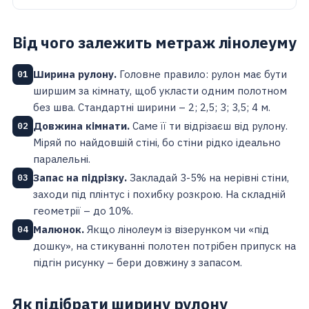
Від чого залежить метраж лінолеуму
Ширина рулону.
Головне правило: рулон має бути
01
ширшим за кімнату, щоб укласти одним полотном
без шва. Стандартні ширини – 2; 2,5; 3; 3,5; 4 м.
Довжина кімнати.
Саме її ти відрізаєш від рулону.
02
Міряй по найдовшій стіні, бо стіни рідко ідеально
паралельні.
Запас на підрізку.
Закладай 3-5% на нерівні стіни,
03
заходи під плінтус і похибку розкрою. На складній
геометрії – до 10%.
Малюнок.
Якщо лінолеум із візерунком чи «під
04
дошку», на стикуванні полотен потрібен припуск на
підгін рисунку – бери довжину з запасом.
Як підібрати ширину рулону