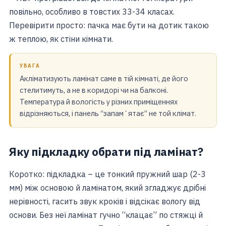
повільно, особливо в товстих 33-34 класах.
Перевірити просто: пачка має бути на дотик такою
ж теплою, як стіни кімнати.
УВАГА
Акліматизують ламінат саме в тій кімнаті, де його
стелитимуть, а не в коридорі чи на балконі.
Температура й вологість у різних приміщеннях
відрізняються, і панель “запамʼятає” не той клімат.
Яку підкладку обрати під ламінат?
Коротко: підкладка – це тонкий пружний шар (2-3
мм) між основою й ламінатом, який згладжує дрібні
нерівності, гасить звук кроків і відсікає вологу від
основи. Без неї ламінат гучно “клацає” по стяжці й