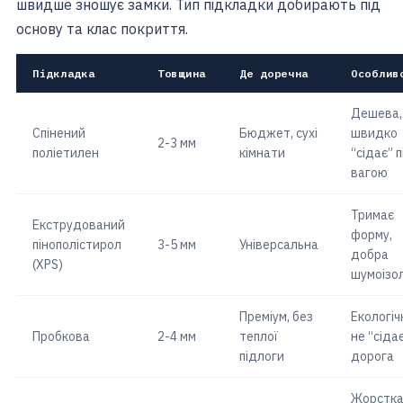
швидше зношує замки. Тип підкладки добирають під
основу та клас покриття.
Підкладка
Товщина
Де доречна
Особлив
Дешева,
Спінений
Бюджет, сухі
швидко
2-3 мм
поліетилен
кімнати
“сідає” п
вагою
Тримає
Екструдований
форму,
пінополістирол
3-5 мм
Універсальна
добра
(XPS)
шумоізол
Преміум, без
Екологіч
Пробкова
2-4 мм
теплої
не “сідає
підлоги
дорога
Жорстка