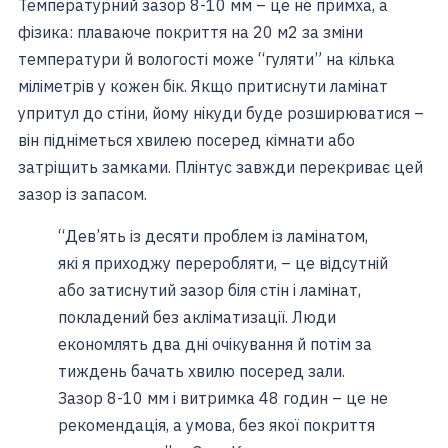
Температурний зазор 8-10 мм – це не примха, а
фізика: плаваюче покриття на 20 м2 за зміни
температури й вологості може “гуляти” на кілька
міліметрів у кожен бік. Якщо притиснути ламінат
упритул до стіни, йому нікуди буде розширюватися –
він підніметься хвилею посеред кімнати або
затріщить замками. Плінтус завжди перекриває цей
зазор із запасом.
“Дев’ять із десяти проблем із ламінатом,
які я приходжу переробляти, – це відсутній
або затиснутий зазор біля стін і ламінат,
покладений без акліматизації. Люди
економлять два дні очікування й потім за
тиждень бачать хвилю посеред зали.
Зазор 8-10 мм і витримка 48 годин – це не
рекомендація, а умова, без якої покриття