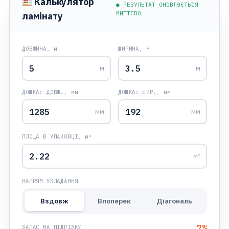
Калькулятор
● РЕЗУЛЬТАТ ОНОВЛЮЄТЬСЯ
МИТТЄВО
ламінату
ДОВЖИНА, м
ШИРИНА, м
м
м
ДОШКА: ДОВЖ., мм
ДОШКА: ШИР., мм
мм
мм
ПЛОЩА В УПАКОВЦІ, м²
м²
НАПРЯМ УКЛАДАННЯ
Вздовж
Впоперек
Діагональ
7
%
ЗАПАС НА ПІДРІЗКУ