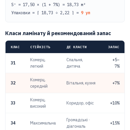
S⁺ = 17,50 × (1 + 7%) = 18,73 м²
Упаковки = ⌈ 18,73 ÷ 2,22 ⌉ =
9 уп
Класи ламінату й рекомендований запас
КЛАС
СТІЙКІСТЬ
ДЕ КЛАСТИ
ЗАПАС
Комерц.
Спальня,
+5–
31
легкий
дитяча
7%
Комерц.
32
Вітальня, кухня
+7%
середній
Комерц.
33
Коридор, офіс
+10%
високий
Громадські ·
34
Максимальна
+15%
діагональ