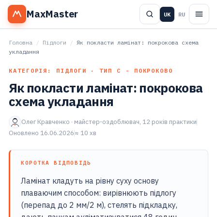
MaxMaster
UK
RU
Головна
/
Підлоги
/
Як покласти ламінат: покрокова схема
укладання
КАТЕГОРІЯ: ПІДЛОГИ · ТИП С - ПОКРОКОВО
Як покласти ламінат: покрокова
схема укладання
Олег Кравченко · майстер-оздоблювач, 12 років практики
Оновлено 16.06.2026
≈ 10 хв
КОРОТКА ВІДПОВІДЬ
Ламінат кладуть на рівну суху основу
плаваючим способом: вирівнюють підлогу
(перепад до 2 мм/2 м), стелять підкладку,