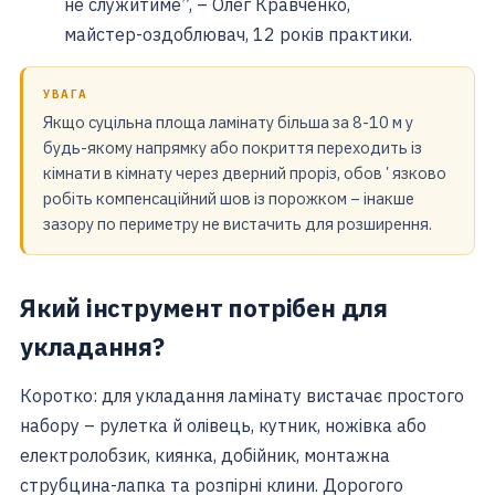
не служитиме”, – Олег Кравченко,
майстер-оздоблювач, 12 років практики.
УВАГА
Якщо суцільна площа ламінату більша за 8-10 м у
будь-якому напрямку або покриття переходить із
кімнати в кімнату через дверний проріз, обовʼязково
робіть компенсаційний шов із порожком – інакше
зазору по периметру не вистачить для розширення.
Який інструмент потрібен для
укладання?
Коротко: для укладання ламінату вистачає простого
набору – рулетка й олівець, кутник, ножівка або
електролобзик, киянка, добійник, монтажна
струбцина-лапка та розпірні клини. Дорогого