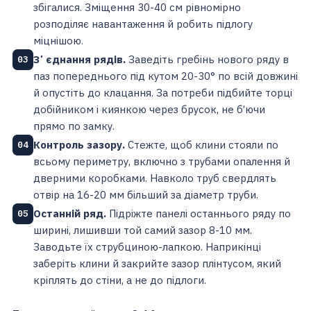
збігалися. Зміщення 30-40 см рівномірно
розподіляє навантаження й робить підлогу
міцнішою.
Зʼєднання рядів.
Заведіть гребінь нового ряду в
03
паз попереднього під кутом 20-30° по всій довжині
й опустіть до клацання. За потреби підбийте торці
добійником і киянкою через брусок, не б’ючи
прямо по замку.
Контроль зазору.
Стежте, щоб клини стояли по
04
всьому периметру, включно з трубами опалення й
дверними коробками. Навколо труб свердлять
отвір на 16-20 мм більший за діаметр труби.
Останній ряд.
Підріжте панелі останнього ряду по
05
ширині, лишивши той самий зазор 8-10 мм.
Заводьте їх струбциною-лапкою. Наприкінці
заберіть клини й закрийте зазор плінтусом, який
кріплять до стіни, а не до підлоги.