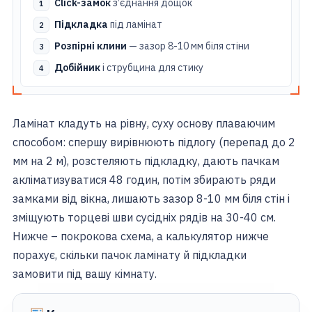
Click-замок
з’єднання дощок
Підкладка
під ламінат
Розпірні клини
— зазор 8-10 мм біля стіни
Добійник
і струбцина для стику
Ламінат кладуть на рівну, суху основу плаваючим
способом: спершу вирівнюють підлогу (перепад до 2
мм на 2 м), розстеляють підкладку, дають пачкам
акліматизуватися 48 годин, потім збирають ряди
замками від вікна, лишають зазор 8-10 мм біля стін і
зміщують торцеві шви сусідніх рядів на 30-40 см.
Нижче – покрокова схема, а калькулятор нижче
порахує, скільки пачок ламінату й підкладки
замовити під вашу кімнату.