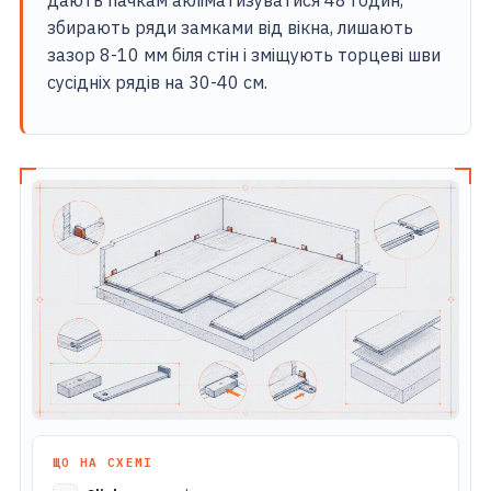
дають пачкам акліматизуватися 48 годин,
збирають ряди замками від вікна, лишають
зазор 8-10 мм біля стін і зміщують торцеві шви
сусідніх рядів на 30-40 см.
ЩО НА СХЕМІ