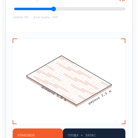
пряма 5% · діагональ 15%
довжина 5,0 м
ширина 3,5 м
УПАКОВОК
ПЛОЩА + ЗАПАС