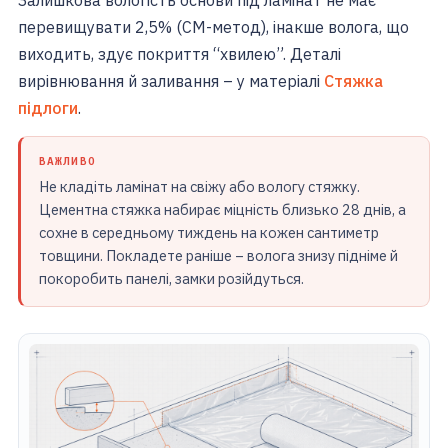
Залишкова вологість основи під ламінат не має
перевищувати 2,5% (CM-метод), інакше волога, що
виходить, здує покриття “хвилею”. Деталі
вирівнювання й заливання – у матеріалі
Стяжка
підлоги
.
ВАЖЛИВО
Не кладіть ламінат на свіжу або вологу стяжку.
Цементна стяжка набирає міцність близько 28 днів, а
сохне в середньому тиждень на кожен сантиметр
товщини. Покладете раніше – волога знизу підніме й
покоробить панелі, замки розійдуться.