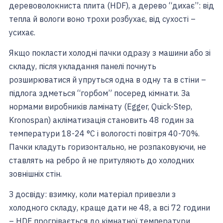
деревоволокниста плита (HDF), а дерево “дихає”: від
тепла й вологи воно трохи розбухає, від сухості –
усихає.
Якщо покласти холодні пачки одразу з машини або зі
складу, після укладання панелі почнуть
розширюватися й упруться одна в одну та в стіни –
підлога здметься “горбом” посеред кімнати. За
нормами виробників ламінату (Egger, Quick-Step,
Kronospan) акліматизація становить 48 годин за
температури 18-24 °C і вологості повітря 40-70%.
Пачки кладуть горизонтально, не розпаковуючи, не
ставлять на ребро й не притуляють до холодних
зовнішніх стін.
З досвіду: взимку, коли матеріал привезли з
холодного складу, краще дати не 48, а всі 72 години
– HDF прогрівається до кімнатної температури