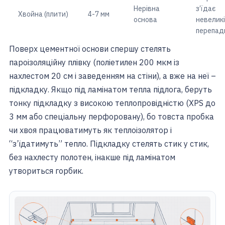
Нерівна
з’їдає
Хвойна (плити)
4-7 мм
основа
невеликі
перепад
Поверх цементної основи спершу стелять
пароізоляційну плівку (поліетилен 200 мкм із
нахлестом 20 см і заведенням на стіни), а вже на неї –
підкладку. Якщо під ламінатом тепла підлога, беруть
тонку підкладку з високою теплопровідністю (XPS до
3 мм або спеціальну перфоровану), бо товста пробка
чи хвоя працюватимуть як теплоізолятор і
“з’їдатимуть” тепло. Підкладку стелять стик у стик,
без нахлесту полотен, інакше під ламінатом
утвориться горбик.