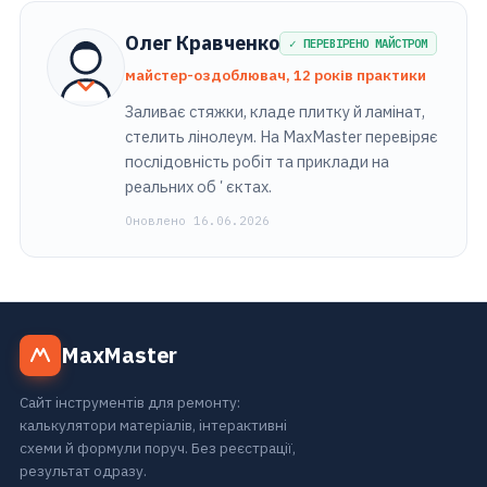
Олег Кравченко
✓ ПЕРЕВІРЕНО МАЙСТРОМ
майстер-оздоблювач, 12 років практики
Заливає стяжки, кладе плитку й ламінат,
стелить лінолеум. На MaxMaster перевіряє
послідовність робіт та приклади на
реальних обʼєктах.
Оновлено 16.06.2026
MaxMaster
Сайт інструментів для ремонту:
калькулятори матеріалів, інтерактивні
схеми й формули поруч. Без реєстрації,
результат одразу.