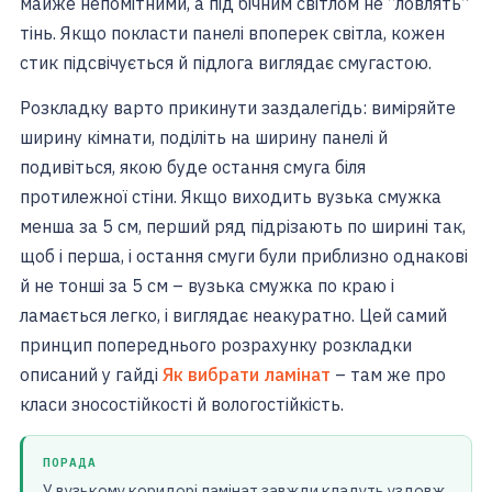
майже непомітними, а під бічним світлом не “ловлять”
тінь. Якщо покласти панелі впоперек світла, кожен
стик підсвічується й підлога виглядає смугастою.
Розкладку варто прикинути заздалегідь: виміряйте
ширину кімнати, поділіть на ширину панелі й
подивіться, якою буде остання смуга біля
протилежної стіни. Якщо виходить вузька смужка
менша за 5 см, перший ряд підрізають по ширині так,
щоб і перша, і остання смуги були приблизно однакові
й не тонші за 5 см – вузька смужка по краю і
ламається легко, і виглядає неакуратно. Цей самий
принцип попереднього розрахунку розкладки
описаний у гайді
Як вибрати ламінат
– там же про
класи зносостійкості й вологостійкість.
ПОРАДА
У вузькому коридорі ламінат завжди кладуть уздовж