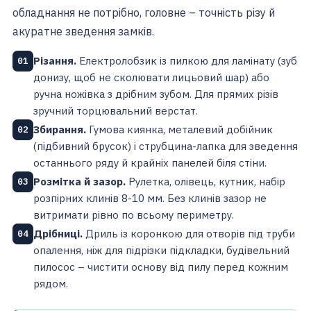
обладнання не потрібно, головне – точність різу й
акуратне зведення замків.
Різання.
Електролобзик із пилкою для ламінату (зуб
01
донизу, щоб не сколювати лицьовий шар) або
ручна ножівка з дрібним зубом. Для прямих різів
зручний торцювальний верстат.
Збирання.
Гумова киянка, металевий добійник
02
(підбивний брусок) і струбцина-лапка для зведення
останнього ряду й крайніх панелей біля стіни.
Розмітка й зазор.
Рулетка, олівець, кутник, набір
03
розпірних клинів 8-10 мм. Без клинів зазор не
витримати рівно по всьому периметру.
Дрібниці.
Дриль із коронкою для отворів під труби
04
опалення, ніж для підрізки підкладки, будівельний
пилосос – чистити основу від пилу перед кожним
рядом.