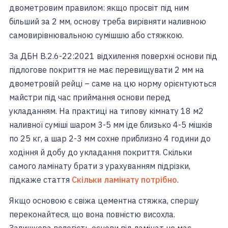
двометровим правилом: якщо просвіт під ним
більший за 2 мм, основу треба вирівняти наливною
самовирівнювальною сумішшю або стяжкою.
За ДБН В.2.6-22:2021 відхилення поверхні основи під
підлогове покриття не має перевищувати 2 мм на
двометровій рейці – саме на цю норму орієнтуються
майстри під час приймання основи перед
укладанням. На практиці на типову кімнату 18 м2
наливної суміші шаром 3-5 мм іде близько 4-5 мішків
по 25 кг, а шар 2-3 мм сохне приблизно 4 години до
ходіння й добу до укладання покриття. Скільки
самого ламінату брати з урахуванням підрізки,
підкаже стаття
Скільки ламінату потрібно
.
Якщо основою є свіжа цементна стяжка, спершу
переконайтеся, що вона повністю висохла.