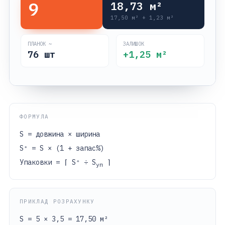
9
18,73
м²
17,50
м² +
1,23
м²
ПЛАНОК ~
ЗАЛИШОК
76
шт
+
1,25
м²
ФОРМУЛА
S = довжина × ширина
S⁺ = S × (1 + запас%)
Упаковки = ⌈ S⁺ ÷ S
⌉
уп
ПРИКЛАД РОЗРАХУНКУ
S = 5 × 3,5 = 17,50 м²