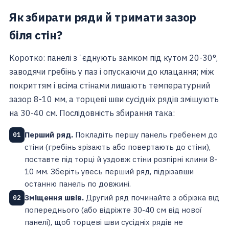
Як збирати ряди й тримати зазор
біля стін?
Коротко: панелі зʼєднують замком під кутом 20-30°,
заводячи гребінь у паз і опускаючи до клацання; між
покриттям і всіма стінами лишають температурний
зазор 8-10 мм, а торцеві шви сусідніх рядів зміщують
на 30-40 см. Послідовність збирання така:
Перший ряд.
Покладіть першу панель гребенем до
01
стіни (гребінь зрізають або повертають до стіни),
поставте під торці й уздовж стіни розпірні клини 8-
10 мм. Зберіть увесь перший ряд, підрізавши
останню панель по довжині.
Зміщення швів.
Другий ряд починайте з обрізка від
02
попереднього (або відріжте 30-40 см від нової
панелі), щоб торцеві шви сусідніх рядів не