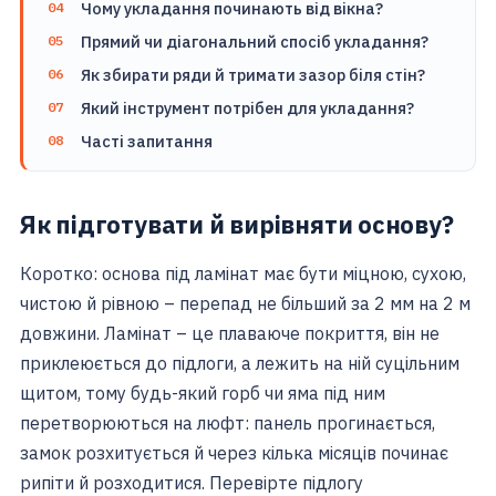
Чому укладання починають від вікна?
Прямий чи діагональний спосіб укладання?
Як збирати ряди й тримати зазор біля стін?
Який інструмент потрібен для укладання?
Часті запитання
Як підготувати й вирівняти основу?
Коротко: основа під ламінат має бути міцною, сухою,
чистою й рівною – перепад не більший за 2 мм на 2 м
довжини. Ламінат – це плаваюче покриття, він не
приклеюється до підлоги, а лежить на ній суцільним
щитом, тому будь-який горб чи яма під ним
перетворюються на люфт: панель прогинається,
замок розхитується й через кілька місяців починає
рипіти й розходитися. Перевірте підлогу