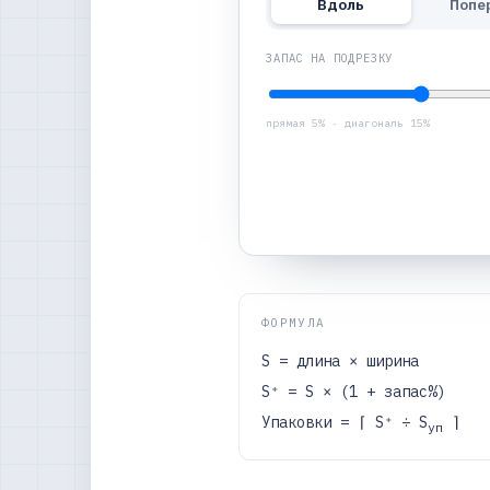
Вдоль
Попе
ЗАПАС НА ПОДРЕЗКУ
прямая 5% · диагональ 15%
ФОРМУЛА
S = длина × ширина
S⁺ = S × (1 + запас%)
Упаковки = ⌈ S⁺ ÷ S
⌉
уп