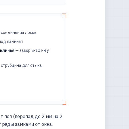
к
соединения досок
под ламинат
 клинья
— зазор 8-10 мм у
 струбцина для стыка
 пол (перепад до 2 мм на 2
 ряды замками от окна,