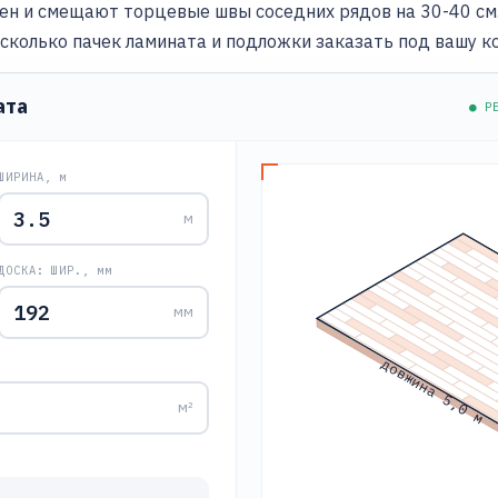
тен и смещают торцевые швы соседних рядов на 30-40 см.
 сколько пачек ламината и подложки заказать под вашу к
ата
● Р
ШИРИНА, м
м
ДОСКА: ШИР., мм
мм
довжина 5,0 м
м²