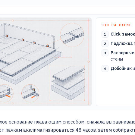
ЧТО НА СХЕМЕ
Click-замо
Подложка
Распорные
стены
Добойник
и
ухое основание плавающим способом: сначала выравнивают
ют пачкам акклиматизироваться 48 часов, затем собирают