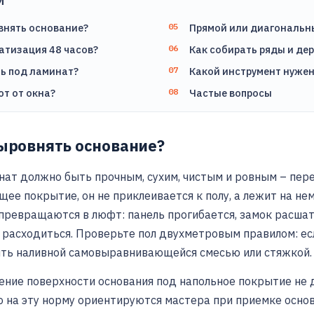
И
внять основание?
Прямой или диагональн
атизация 48 часов?
Как собирать ряды и дер
ь под ламинат?
Какой инструмент нужен
т от окна?
Частые вопросы
выровнять основание?
нат должно быть прочным, сухим, чистым и ровным – пере
щее покрытие, он не приклеивается к полу, а лежит на н
 превращаются в люфт: панель прогибается, замок расшат
 расходиться. Проверьте пол двухметровым правилом: ес
ять наливной самовыравнивающейся смесью или стяжкой.
ение поверхности основания под напольное покрытие не
 на эту норму ориентируются мастера при приемке основ