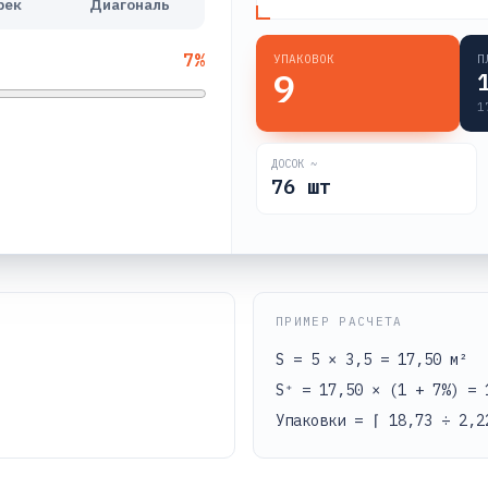
рек
Диагональ
7
%
УПАКОВОК
П
9
1
ДОСОК ~
76
шт
ПРИМЕР РАСЧЕТА
S = 5 × 3,5 = 17,50 м²
S⁺ = 17,50 × (1 + 7%) = 
Упаковки = ⌈ 18,73 ÷ 2,