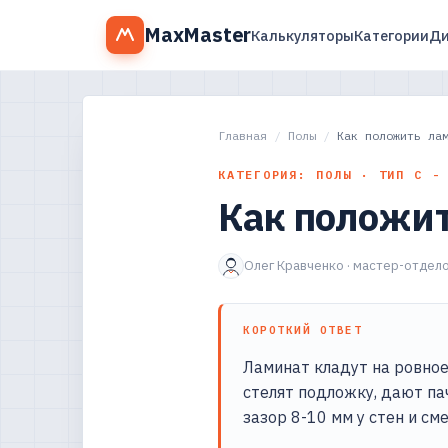
MaxMaster
Калькуляторы
Категории
Ди
Главная
/
Полы
/
Как положить ла
КАТЕГОРИЯ: ПОЛЫ · ТИП С -
Как положит
Олег Кравченко · мастер-отдело
КОРОТКИЙ ОТВЕТ
Ламинат кладут на ровное
стелят подложку, дают па
зазор 8-10 мм у стен и с