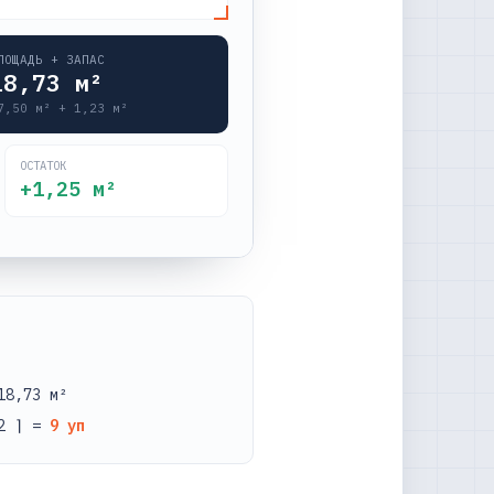
ЛОЩАДЬ + ЗАПАС
18,73
м²
7,50
м² +
1,23
м²
ОСТАТОК
+
1,25
м²
18,73 м²
22 ⌉ =
9 уп