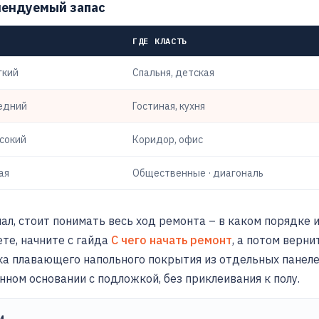
мендуемый запас
ГДЕ КЛАСТЬ
гкий
Спальня, детская
редний
Гостиная, кухня
сокий
Коридор, офис
ая
Общественные · диагональ
л, стоит понимать весь ход ремонта – в каком порядке 
ете, начните с гайда
С чего начать ремонт
, а потом верни
ка плавающего напольного покрытия из отдельных панел
енном основании с подложкой, без приклеивания к полу.