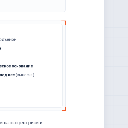
подъёмом
а
еское основание
под вес
(выноска)
и на эксцентрики и