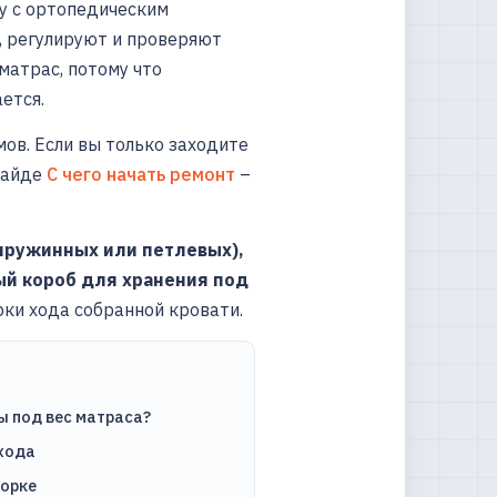
у с ортопедическим
, регулируют и проверяют
матрас, потому что
ется.
ов. Если вы только заходите
 гайде
С чего начать ремонт
–
 пружинных или петлевых),
ый короб для хранения под
ки хода собранной кровати.
ы под вес матраса?
 хода
борке