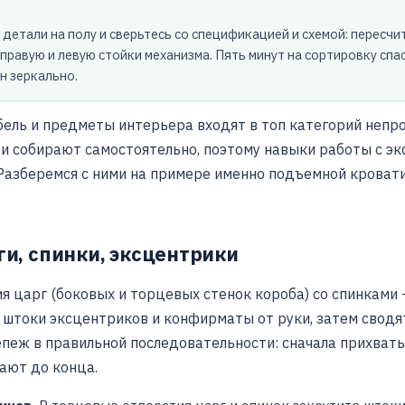
детали на полу и сверьтесь со спецификацией и схемой: пересчи
правую и левую стойки механизма. Пять минут на сортировку спа
н зеркально.
бель и предметы интерьера входят в топ категорий непр
и собирают самостоятельно, поэтому навыки работы с э
Разберемся с ними на примере именно подъемной кровати
ги, спинки, эксцентрики
я царг (боковых и торцевых стенок короба) со спинками –
штоки эксцентриков и конфирматы от руки, затем сводят
пеж в правильной последовательности: сначала прихваты
вают до конца.