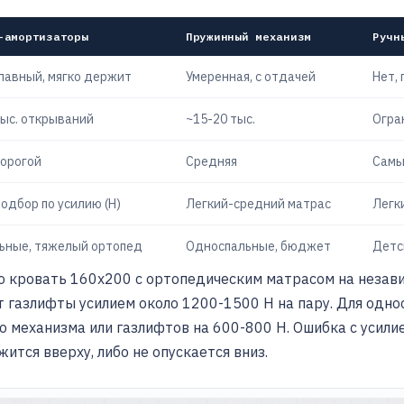
-амортизаторы
Пружинный механизм
Ручн
лавный, мягко держит
Умеренная, с отдачей
Нет,
тыс. открываний
~15-20 тыс.
Огра
орогой
Средняя
Самы
одбор по усилию (Н)
Легкий-средний матрас
Легк
ьные, тяжелый ортопед
Односпальные, бюджет
Детс
ю кровать 160х200 с ортопедическим матрасом на незави
ут газлифты усилием около 1200-1500 Н на пару. Для одн
 механизма или газлифтов на 600-800 Н. Ошибка с усилие
жится вверху, либо не опускается вниз.