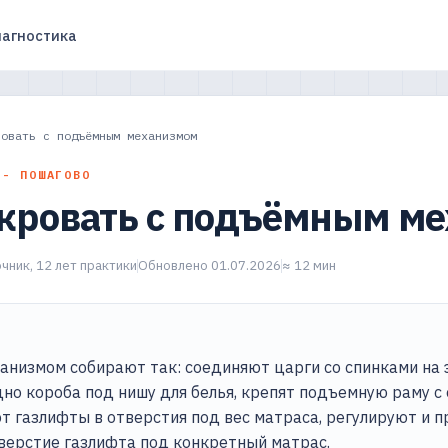
агностика
ровать с подъёмным механизмом
 - ПОШАГОВО
 кровать с подъёмным м
чник, 12 лет практики
Обновлено 01.07.2026
≈ 12 мин
анизмом собирают так: соединяют царги со спинками на 
но короба под нишу для белья, крепят подъемную раму с
т газлифты в отверстия под вес матраса, регулируют и п
верстие газлифта под конкретный матрас.