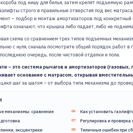
короба под нишу для белья, затем крепят подъемную рам
азлифты строго в правильные отверстия под вес матраса
мент – подбор и монтаж амортизаторов под конкретный 
ифта означают, что крышка либо падает, либо не поднима
овая схема со сравнением трех типов подъемных механизм
альню с нуля, сначала посмотрите общий порядок работ в
 последнюю очередь, после чистовой отделки и пола.
и – это система рычагов и амортизаторов (газовых,
живает основание с матрасом, открывая вместительн
цикл шаг за шагом – от выбора типа механизма до провер
И
е механизмы: сравнение
Как установить газлифт
одготовка
Регулировка и проверка
спинки, эксцентрики
Типичные ошибки при с