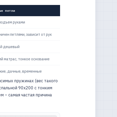
ые петли
 подъем руками
ничен петлями, зависит от рук
й дешевый
ий матрас, тонкое основание
кие, дачные, временные
симых пружинах (вес такого
оспальной 90х200 с тонким
м – самая частая причина