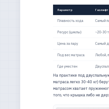
Параметр
Газлифт
Плавность хода
Самый п
Ресурс (циклы)
~20-30 
Цена за пару
Самый д
Под вес матраса
Любой, п
Где уместен
Двуспал
На практике под двуспальну
матраса легко 30-40 кг) бер
матрасом хватает пружинного
того, что крышка либо не дер