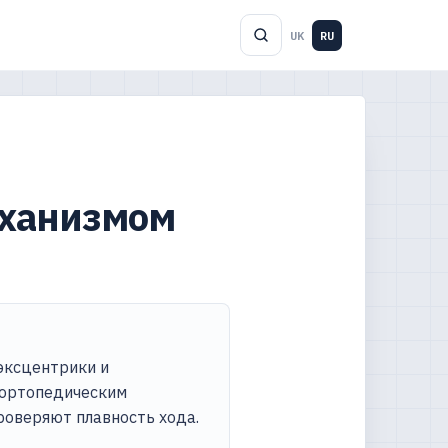
UK
RU
еханизмом
эксцентрики и
 ортопедическим
роверяют плавность хода.