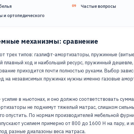
белья
Частые вопросы
 и ортопедического
емные механизмы: сравнение
 трех типов: газлифт-амортизаторы, пружинные (витые
й плавный ход и наибольший ресурс, пружинный дешевле,
ование приходится почти полностью руками. Выбор завис
ед на независимых пружинах нужны именно газовые амо
 усилие в ньютонах, и оно должно соответствовать сумма
ортизаторы не поднимут тяжелый матрас, слишком сильн
 его опустить. По нормам производителей мебельной фур
пускают усилием примерно от 800 до 1600 Н на пару, и и
под разные диапазоны веса матраса.