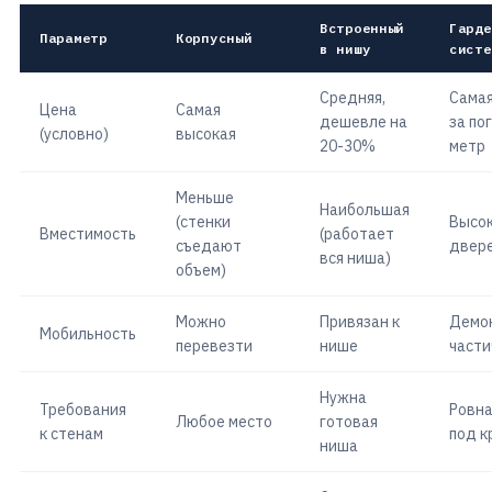
Встроенный
Гарде
Параметр
Корпусный
в нишу
систе
Средняя,
Самая
Цена
Самая
дешевле на
за по
(условно)
высокая
20-30%
метр
Меньше
Наибольшая
(стенки
Высок
Вместимость
(работает
съедают
двер
вся ниша)
объем)
Можно
Привязан к
Демо
Мобильность
перевезти
нише
части
Нужна
Требования
Ровна
Любое место
готовая
к стенам
под к
ниша