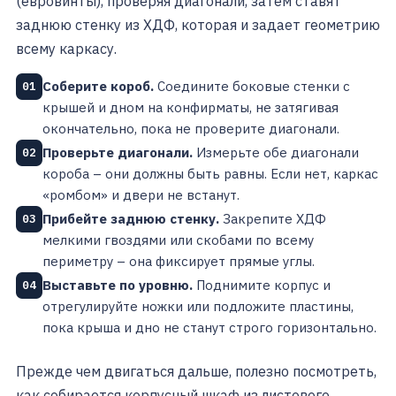
(евровинты), проверяя диагонали, затем ставят
заднюю стенку из ХДФ, которая и задает геометрию
всему каркасу.
Соберите короб.
Соедините боковые стенки с
01
крышей и дном на конфирматы, не затягивая
окончательно, пока не проверите диагонали.
Проверьте диагонали.
Измерьте обе диагонали
02
короба – они должны быть равны. Если нет, каркас
«ромбом» и двери не встанут.
Прибейте заднюю стенку.
Закрепите ХДФ
03
мелкими гвоздями или скобами по всему
периметру – она фиксирует прямые углы.
Выставьте по уровню.
Поднимите корпус и
04
отрегулируйте ножки или подложите пластины,
пока крыша и дно не станут строго горизонтально.
Прежде чем двигаться дальше, полезно посмотреть,
как собирается корпусный шкаф из листового