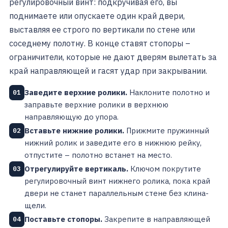
регулировочный винт: подкручивая его, вы
поднимаете или опускаете один край двери,
выставляя ее строго по вертикали по стене или
соседнему полотну. В конце ставят стопоры –
ограничители, которые не дают дверям вылетать за
край направляющей и гасят удар при закрывании.
Заведите верхние ролики.
Наклоните полотно и
01
заправьте верхние ролики в верхнюю
направляющую до упора.
Вставьте нижние ролики.
Прижмите пружинный
02
нижний ролик и заведите его в нижнюю рейку,
отпустите – полотно встанет на место.
Отрегулируйте вертикаль.
Ключом покрутите
03
регулировочный винт нижнего ролика, пока край
двери не станет параллельным стене без клина-
щели.
Поставьте стопоры.
Закрепите в направляющей
04