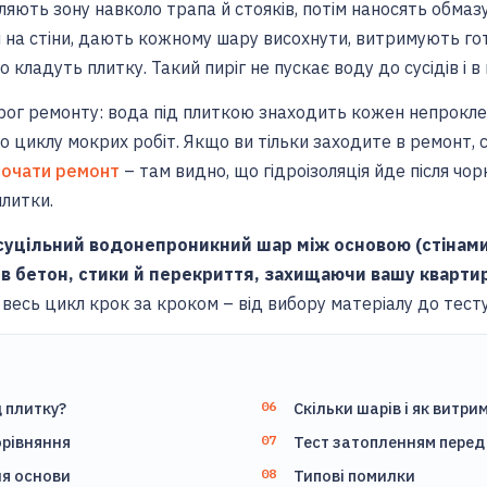
бляють зону навколо трапа й стояків, потім наносять обмаз
 на стіни, дають кожному шару висохнути, витримують гот
го кладуть плитку. Такий пиріг не пускає воду до сусідів і 
орог ремонту: вода під плиткою знаходить кожен непрокле
го циклу мокрих робіт. Якщо ви тільки заходите в ремонт,
почати ремонт
– там видно, що гідроізоляція йде після чор
плитки.
е суцільний водонепроникний шар між основою (стінами
 в бетон, стики й перекриття, захищаючи вашу квартиру
есь цикл крок за кроком – від вибору матеріалу до тест
д плитку?
Скільки шарів і як витри
орівняння
Тест затопленням перед
ня основи
Типові помилки