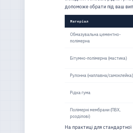
допоможе обрати під ваш вип
Матеріал
Обмазувальна цементно-
полімерна
Бітумно-полімерна (мастика)
Рулонна (наплавна/самоклейка
Рідка гума
Полімерні мембрани (ПВХ,
розділові)
На практиці для стандартної