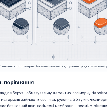
ї: цементно-полімерна, бітумно-полімерна, рулонна, рідка гума, мем
и: порівняння
падків беруть обмазувальну цементно-полімерну гідроізол
 матеріалів займають свої ніші: рулонна й бітумно-полімер
 дає безшовний шар, полімерні мембрани – преміум-рішенн