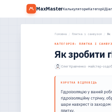
MaxMaster
Калькулятори
Категорії
Діа
Головна
/
Плитка і санвузол
/
Як
КАТЕГОРІЯ: ПЛИТКА І САНВУ
Як зробити г
Олег Кравченко · майстер-оздоб
КОРОТКА ВІДПОВІДЬ
Гідроізоляцію у ванній роб
гідроізоляційну стрічку, о
шари навхрест із заходом 
плитку.