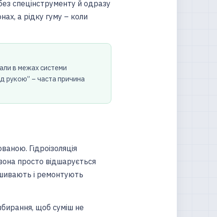
 без спецінструменту й одразу
нах, а рідку гуму – коли
іали в межах системи
під рукою” – часта причина
ованою. Гідроізоляція
 вона просто відшарується
зшивають і ремонтують
вбирання, щоб суміш не