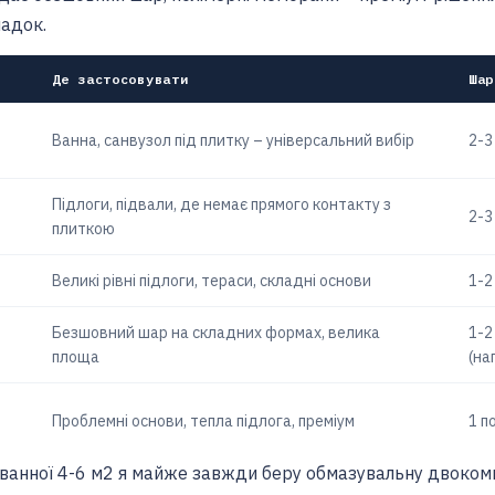
адок.
Де застосовувати
Шар
Ванна, санвузол під плитку – універсальний вибір
2-3
Підлоги, підвали, де немає прямого контакту з
2-3
плиткою
)
Великі рівні підлоги, тераси, складні основи
1-2
Безшовний шар на складних формах, велика
1-2
площа
(на
Проблемні основи, тепла підлога, преміум
1 п
 ванної 4-6 м2 я майже завжди беру обмазувальну двоко