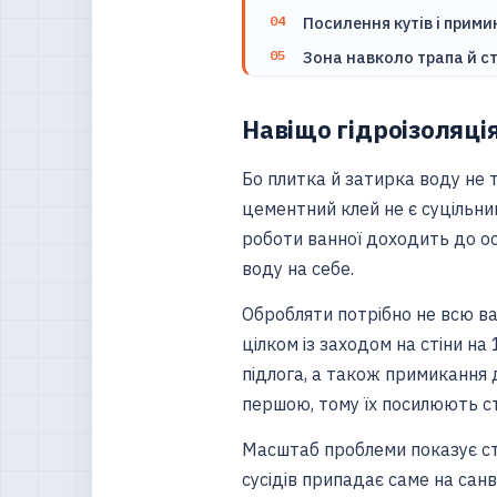
Посилення кутів і прими
Зона навколо трапа й ст
Навіщо гідроізоляція
Бо плитка й затирка воду не 
цементний клей не є суцільн
роботи ванної доходить до осн
воду на себе.
Обробляти потрібно не всю ван
цілком із заходом на стіни на 
підлога, а також примикання д
першою, тому їх посилюють с
Масштаб проблеми показує ста
сусідів припадає саме на санв