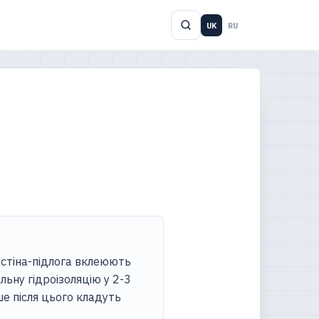
UK
RU
х стіна-підлога вклеюють
льну гідроізоляцію у 2-3
ше після цього кладуть