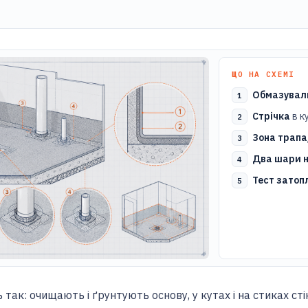
ЩО НА СХЕМІ
Обмазуваль
Стрічка
в к
Зона трапа
Два шари 
Тест затоп
ь так: очищають і ґрунтують основу, у кутах і на стиках с