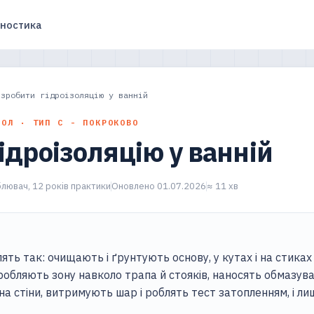
гностика
 зробити гідроізоляцію у ванній
ЗОЛ · ТИП С - ПОКРОКОВО
ідроізоляцію у ванній
лювач, 12 років практики
Оновлено 01.07.2026
≈ 11 хв
лять так: очищають і ґрунтують основу, у кутах і на стика
бробляють зону навколо трапа й стояків, наносять обмазува
на стіни, витримують шар і роблять тест затопленням, і ли