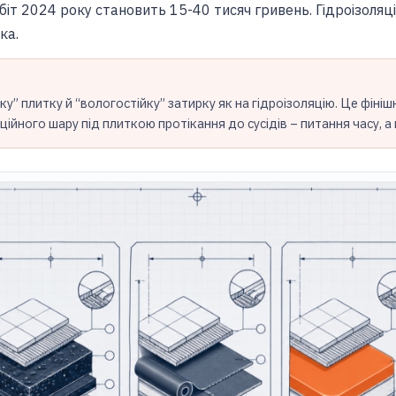
іт 2024 року становить 15-40 тисяч гривень. Гідроізоляція
ка.
у” плитку й “вологостійку” затирку як на гідроізоляцію. Це фініш
ційного шару під плиткою протікання до сусідів – питання часу, а