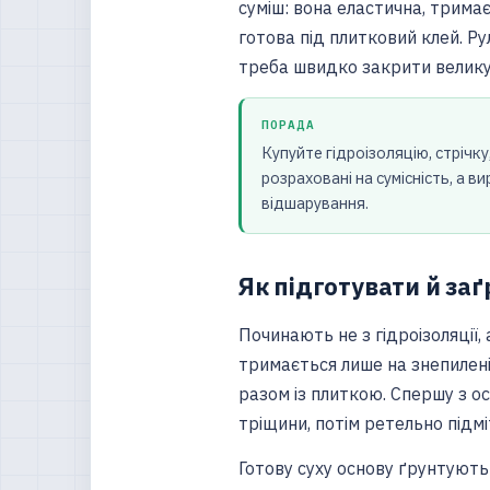
суміш: вона еластична, трима
готова під плитковий клей. Ру
треба швидко закрити велику 
ПОРАДА
Купуйте гідроізоляцію, стрічк
розраховані на сумісність, а в
відшарування.
Як підготувати й за
Починають не з гідроізоляції,
тримається лише на знепилені
разом із плиткою. Спершу з 
тріщини, потім ретельно підмі
Готову суху основу ґрунтують 