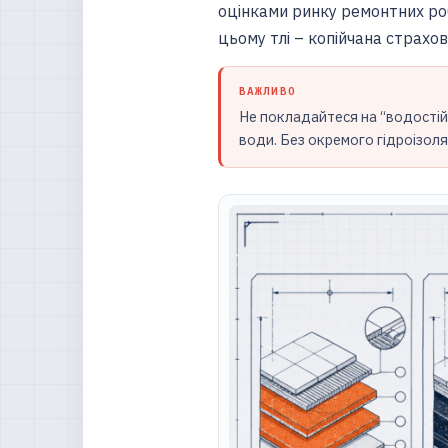
оцінками ринку ремонтних роб
цьому тлі – копійчана страхов
ВАЖЛИВО
Не покладайтеся на “водостійк
води. Без окремого гідроізоля