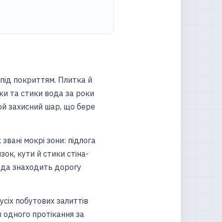
 під покриттям. Плитка й
и та стики вода за роки
той захисний шар, що бере
звані мокрі зони: підлога
зок, кути й стики стіна-
 вода знаходить дорогу
сіх побутових залиттів
в одного протікання за