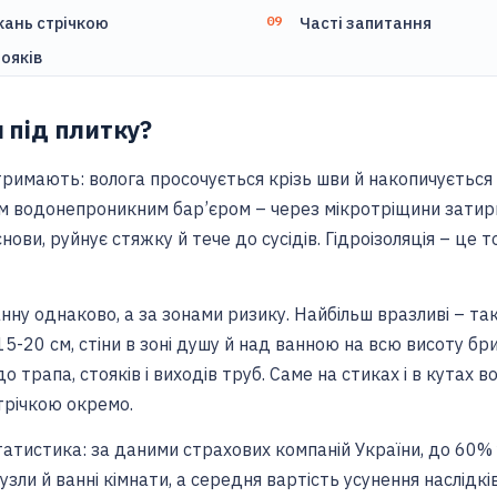
кань стрічкою
Часті запитання
ояків
 під плитку?
тримають: волога просочується крізь шви й накопичується
им водонепроникним бар’єром – через мікротріщини затирк
ови, руйнує стяжку й тече до сусідів. Гідроізоляція – це 
ну однаково, а за зонами ризику. Найбільш вразливі – так 
15-20 см, стіни в зоні душу й над ванною на всю висоту бри
о трапа, стояків і виходів труб. Саме на стиках і в кутах
трічкою окремо.
тистика: за даними страхових компаній України, до 60% у
узли й ванні кімнати, а середня вартість усунення наслідкі