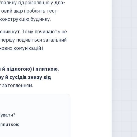
увальну гідроізоляцію у два-
овий шар і роблять тест
в конструкцію будинку.
єний кут. Тому починають не
 спершу подивіться загальний
нових комунікацій і
 й підлогою) і плиткою,
 й сусідів знизу від
у затопленням.
мувати?
 плиткою