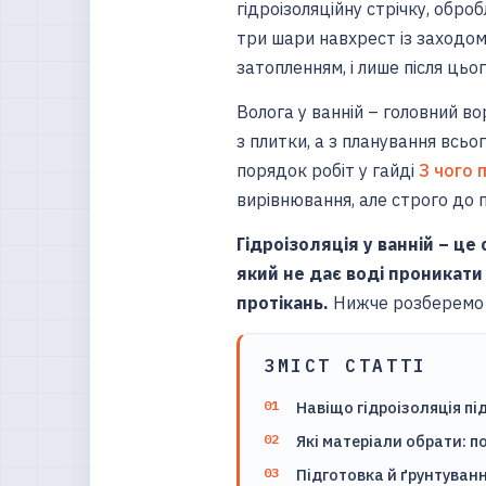
гідроізоляційну стрічку, обро
три шари навхрест із заходом
затопленням, і лише після цьо
Волога у ванній – головний в
з плитки, а з планування всьо
порядок робіт у гайді
З чого 
вирівнювання, але строго до 
Гідроізоляція у ванній – ц
який не дає воді проникати
протікань.
Нижче розберемо в
ЗМІСТ СТАТТІ
Навіщо гідроізоляція пі
Які матеріали обрати: п
Підготовка й ґрунтуван