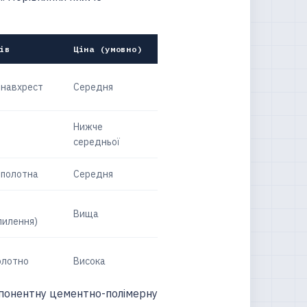
ів
Ціна (умовно)
 навхрест
Середня
Нижче
середньої
 полотна
Середня
Вища
пилення)
олотно
Висока
мпонентну цементно-полімерну