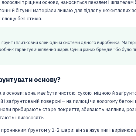
є волосяні тріщини основи, наноситься пензлем і шпателем
лонні й бітумні матеріали лишаю для підлог у нежитлових зо
площу без стиків.
у, ґрунт і плитковий клей однієї системи одного виробника. Матер
иробник гарантує зчеплення шарів. Суміш різних брендів “бо було 
ґрунтувати основу?
 а з основи: вона має бути чистою, сухою, міцною й заґрунт
й і заґрунтованій поверхні – на пилюці чи вологому бетоні
основи прибирають старе покриття, збивають напливи, ро
тають і пилососять.
проникним ґрунтом у 1-2 шари: він зв’язує пил і вирівнює 