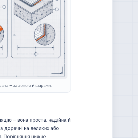
брана – за зоною й шарами.
яцію – вона проста, надійна й
на доречні на великих або
я. Порівняння нижче