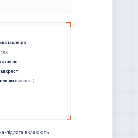
на ізоляція
утах
/стояків
навхрест
ленням
(виноска)
тіна-підлога вклеюють