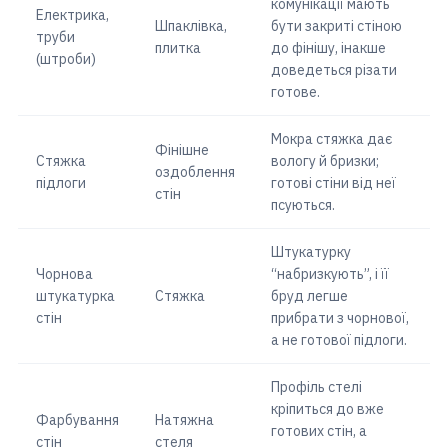
комунікації мають
Електрика,
Шпаклівка,
бути закриті стіною
труби
плитка
до фінішу, інакше
(штроби)
доведеться різати
готове.
Мокра стяжка дає
Фінішне
Стяжка
вологу й бризки;
оздоблення
підлоги
готові стіни від неї
стін
псуються.
Штукатурку
Чорнова
“набризкують”, і її
штукатурка
Стяжка
бруд легше
стін
прибрати з чорнової,
а не готової підлоги.
Профіль стелі
кріпиться до вже
Фарбування
Натяжна
готових стін, а
стін
стеля