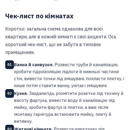
Чек-лист по кімнатах
Коротко: загальна схема однакова для всієї
квартири, але в кожній кімнаті є свої акценти. Ось
короткий чек-лист, що не забути в типових
приміщеннях.
Ванна й санвузол.
Розвести труби й каналізацію,
01
зробити гідроізоляцію підлоги й нижньої частини
стін, вивести точки під змішувачі, покласти плитку, і
лише потім ставити ванну, унітаз і змішувачі.
Кухня.
Заздалегідь розмітити розетки під техніку й
02
висоту фартуха, вивести воду й каналізацію під
мийку, зробити фартух із плитки, а вже після
монтажу гарнітура встановити мийку, плиту й
витяжку.
Житлові кімнати.
Розвести електрику під
03