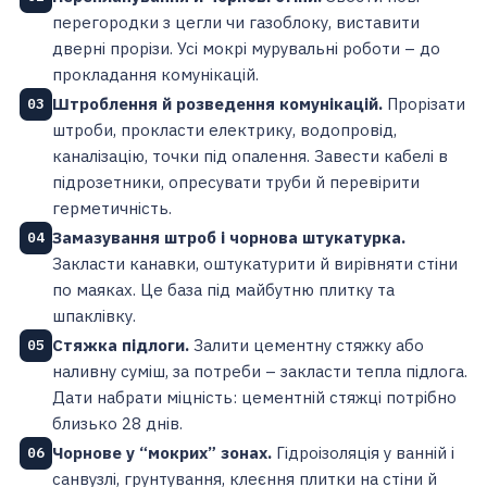
перегородки з цегли чи газоблоку, виставити
дверні прорізи. Усі мокрі мурувальні роботи – до
прокладання комунікацій.
Штроблення й розведення комунікацій.
Прорізати
03
штроби, прокласти електрику, водопровід,
каналізацію, точки під опалення. Завести кабелі в
підрозетники, опресувати труби й перевірити
герметичність.
Замазування штроб і чорнова штукатурка.
04
Закласти канавки, оштукатурити й вирівняти стіни
по маяках. Це база під майбутню плитку та
шпаклівку.
Стяжка підлоги.
Залити цементну стяжку або
05
наливну суміш, за потреби – закласти тепла підлога.
Дати набрати міцність: цементній стяжці потрібно
близько 28 днів.
Чорнове у “мокрих” зонах.
Гідроізоляція у ванній і
06
санвузлі, грунтування, клеєння плитки на стіни й