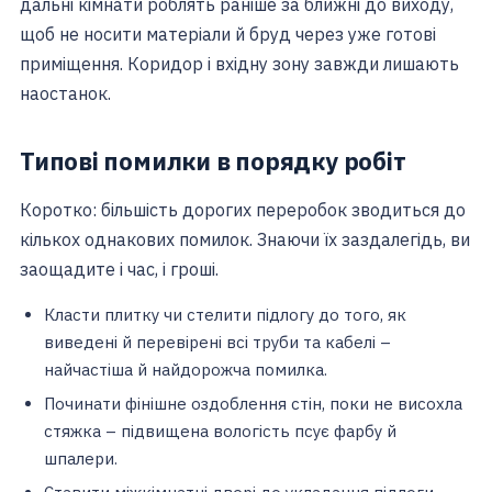
дальні кімнати роблять раніше за ближні до виходу,
щоб не носити матеріали й бруд через уже готові
приміщення. Коридор і вхідну зону завжди лишають
наостанок.
Типові помилки в порядку робіт
Коротко: більшість дорогих переробок зводиться до
кількох однакових помилок. Знаючи їх заздалегідь, ви
заощадите і час, і гроші.
Класти плитку чи стелити підлогу до того, як
виведені й перевірені всі труби та кабелі –
найчастіша й найдорожча помилка.
Починати фінішне оздоблення стін, поки не висохла
стяжка – підвищена вологість псує фарбу й
шпалери.