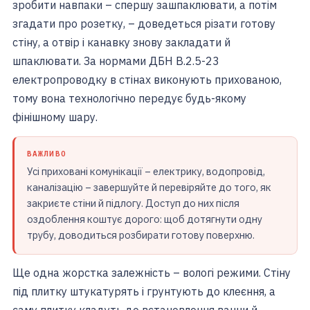
зробити навпаки – спершу зашпаклювати, а потім
згадати про розетку, – доведеться різати готову
стіну, а отвір і канавку знову закладати й
шпаклювати. За нормами ДБН В.2.5-23
електропроводку в стінах виконують прихованою,
тому вона технологічно передує будь-якому
фінішному шару.
ВАЖЛИВО
Усі приховані комунікації – електрику, водопровід,
каналізацію – завершуйте й перевіряйте до того, як
закриєте стіни й підлогу. Доступ до них після
оздоблення коштує дорого: щоб дотягнути одну
трубу, доводиться розбирати готову поверхню.
Ще одна жорстка залежність – вологі режими. Стіну
під плитку штукатурять і грунтують до клеєння, а
саму плитку кладуть до встановлення ванни й