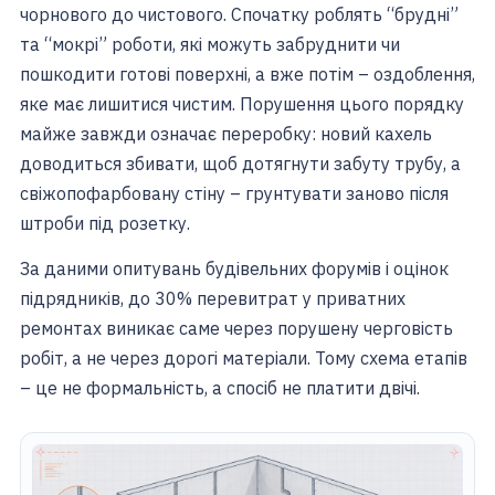
чорнового до чистового. Спочатку роблять “брудні”
та “мокрі” роботи, які можуть забруднити чи
пошкодити готові поверхні, а вже потім – оздоблення,
яке має лишитися чистим. Порушення цього порядку
майже завжди означає переробку: новий кахель
доводиться збивати, щоб дотягнути забуту трубу, а
свіжопофарбовану стіну – грунтувати заново після
штроби під розетку.
За даними опитувань будівельних форумів і оцінок
підрядників, до 30% перевитрат у приватних
ремонтах виникає саме через порушену черговість
робіт, а не через дорогі матеріали. Тому схема етапів
– це не формальність, а спосіб не платити двічі.