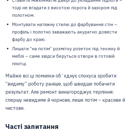
Ставити міжкімнатні двері до укладання підлоги –
тоді не вгадати з висотою порога й зазором під
полотном.
Монтувати натяжну стелю до фарбування стін –
профіль і полотно заважають акуратно довести
фарбу до краю.
Лишати “на потім” розмітку розеток під техніку й
меблі – саме звідси беруться отвори в готовій
плитці.
Майже всі ці помилки обʼєднує спокуса зробити
“видиму” роботу раніше, щоб швидше побачити
результат. Але ремонт винагороджує терпіння:
спершу невидиме й чорнове, лише потім – красиве й
чистове.
Часті запитання