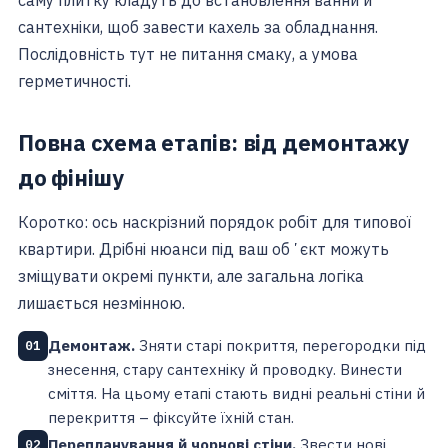
сантехніки, щоб завести кахель за обладнання.
Послідовність тут не питання смаку, а умова
герметичності.
Повна схема етапів: від демонтажу
до фінішу
Коротко: ось наскрізний порядок робіт для типової
квартири. Дрібні нюанси під ваш обʼєкт можуть
зміщувати окремі пункти, але загальна логіка
лишається незмінною.
Демонтаж.
Зняти старі покриття, перегородки під
01
знесення, стару сантехніку й проводку. Винести
сміття. На цьому етапі стають видні реальні стіни й
перекриття – фіксуйте їхній стан.
Перепланування й чорнові стіни.
Звести нові
02