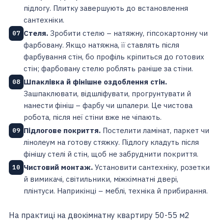
підлогу. Плитку завершують до встановлення
сантехніки.
Стеля.
Зробити стелю – натяжну, гіпсокартонну чи
07
фарбовану. Якщо натяжна, її ставлять після
фарбування стін, бо профіль кріпиться до готових
стін; фарбовану стелю роблять раніше за стіни.
Шпаклівка й фінішне оздоблення стін.
08
Зашпаклювати, відшліфувати, прогрунтувати й
нанести фініш – фарбу чи шпалери. Це чистова
робота, після неї стіни вже не чіпають.
Підлогове покриття.
Постелити ламінат, паркет чи
09
лінолеум на готову стяжку. Підлогу кладуть після
фінішу стелі й стін, щоб не забруднити покриття.
Чистовий монтаж.
Установити сантехніку, розетки
10
й вимикачі, світильники, міжкімнатні двері,
плінтуси. Наприкінці – меблі, техніка й прибирання.
На практиці на двокімнатну квартиру 50-55 м2