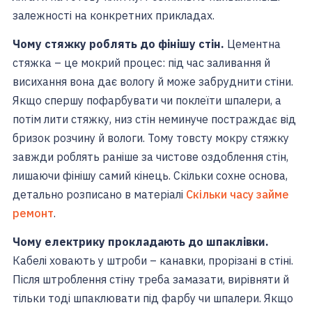
залежності на конкретних прикладах.
Чому стяжку роблять до фінішу стін.
Цементна
стяжка – це мокрий процес: під час заливання й
висихання вона дає вологу й може забруднити стіни.
Якщо спершу пофарбувати чи поклеїти шпалери, а
потім лити стяжку, низ стін неминуче постраждає від
бризок розчину й вологи. Тому товсту мокру стяжку
завжди роблять раніше за чистове оздоблення стін,
лишаючи фінішу самий кінець. Скільки сохне основа,
детально розписано в матеріалі
Скільки часу займе
ремонт
.
Чому електрику прокладають до шпаклівки.
Кабелі ховають у штроби – канавки, прорізані в стіні.
Після штроблення стіну треба замазати, вирівняти й
тільки тоді шпаклювати під фарбу чи шпалери. Якщо