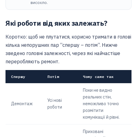
висохло.
Які роботи від яких залежать?
Коротко: щоб не плутатися, корисно тримати в голові
кілька непорушних пар “спершу – потім”. Нижче
зведено головні залежності, через які найчастіше
переробляють ремонт.
Спершу
Потім
Чому саме так
Поки не видно
реальних стін,
Усі нові
Демонтаж
неможливо точно
роботи
розмітити
комунікації й рівні.
Приховані