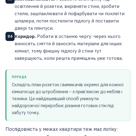
освітлення й розетки, вирівняти стіни, зробити
стелю, зашпаклювати й пофарбувати чи поклеїти
шпалери, потім постелити підлогу й поставити
двері та плінтуси.
Коридор.
Робити в останню чергу: через нього
04
виносять сміття й заносять матеріали для інших
кімнат, тому фінішну підлогу й стіни тут
завершують, коли решта приміщень уже готова.
ПОРАДА
Складіть план розеток і вимикачів окремо для кожної
кімнати ще до штроблення – з прив’язкою до меблів і
техніки. Це найдешевший спосіб уникнути
найдорожчої переробки: різання готових стін під
забуту точку.
Послідовність у межах квартири теж має логіку: