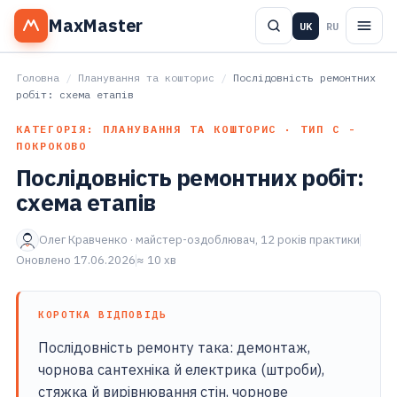
MaxMaster
UK
RU
Головна
/
Планування та кошторис
/
Послідовність ремонтних
робіт: схема етапів
КАТЕГОРІЯ: ПЛАНУВАННЯ ТА КОШТОРИС · ТИП С -
ПОКРОКОВО
Послідовність ремонтних робіт:
схема етапів
Олег Кравченко · майстер-оздоблювач, 12 років практики
Оновлено 17.06.2026
≈ 10 хв
КОРОТКА ВІДПОВІДЬ
Послідовність ремонту така: демонтаж,
чорнова сантехніка й електрика (штроби),
стяжка й вирівнювання стін, чорнове