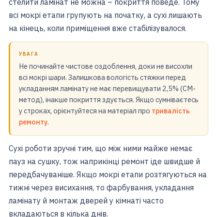
стелити ламінат не можна – покриття поведе. Тому
всі мокрі етапи групують на початку, а сухі лишають
на кінець, коли приміщення вже стабілізувалося.
УВАГА
Не починайте чистове оздоблення, доки не висохли
всі мокрі шари. Залишкова вологість стяжки перед
укладанням ламінату не має перевищувати 2,5% (CM-
метод), інакше покриття здується. Якщо сумніваєтесь
у строках, орієнтуйтеся на матеріал про
тривалість
ремонту
.
Сухі роботи зручні тим, що між ними майже немає
пауз на сушку, тож наприкінці ремонт іде швидше й
передбачуваніше. Якщо мокрі етапи розтягуються на
тижні через висихання, то фарбування, укладання
ламінату й монтаж дверей у кімнаті часто
вкладаються в кілька днів.