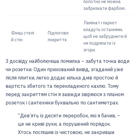
полотно не можна
забризкати фарбою.
Ламінат і паркет
кладуть останніми,
Фініш стелі
Підлогове
щоб не забруднити й
й стін
покриття
не подряпати їх
згори.
З досвіду найболючіша помилка – забута точка води
чи розетки. Один прихований вивід, згаданий уже
після плитки, легко додає кілька днів простою й
вартість збитого та перекладеного кахлю. Тому
перед закриттям стін я завжди звіряюся з планом
розеток і сантехніки буквально по сантиметрах.
“Дев’ять із десяти переробок, які я бачив, –
це не криві руки, а порушений порядок.
Хтось поспішив із чистовою, не закривши