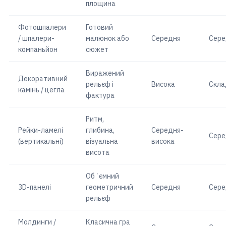
площина
Фотошпалери
Готовий
/ шпалери-
малюнок або
Середня
Сере
компаньйон
сюжет
Виражений
Декоративний
рельєф і
Висока
Скла
камінь / цегла
фактура
Ритм,
Рейки-ламелі
глибина,
Середня-
Сере
(вертикальні)
візуальна
висока
висота
Обʼємний
3D-панелі
геометричний
Середня
Сере
рельєф
Молдинги /
Класична гра