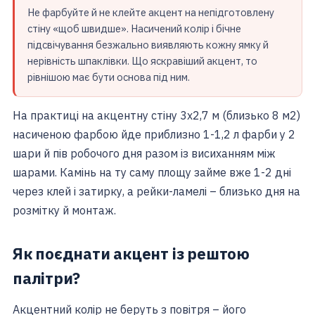
Не фарбуйте й не клейте акцент на непідготовлену
стіну «щоб швидше». Насичений колір і бічне
підсвічування безжально виявляють кожну ямку й
нерівність шпаклівки. Що яскравіший акцент, то
рівнішою має бути основа під ним.
На практиці на акцентну стіну 3х2,7 м (близько 8 м2)
насиченою фарбою йде приблизно 1-1,2 л фарби у 2
шари й пів робочого дня разом із висиханням між
шарами. Камінь на ту саму площу займе вже 1-2 дні
через клей і затирку, а рейки-ламелі – близько дня на
розмітку й монтаж.
Як поєднати акцент із рештою
палітри?
Акцентний колір не беруть з повітря – його