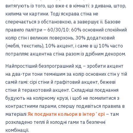
витягують із того, що вже є в кімнаті: з дивана, штор,
килима чи картини. Тоді яскрава стіна не
сперечається з обстановкою, а завершує її. Базове
правило палітри – 60/30/10: 60% основний спокійний
колір стін і великих поверхонь, 30% додатковий
(меблі, текстиль), 10% акцент, і саме в ці 10% часто
потрапляє акцентна стіна разом із дрібним декором.
Найпростіший безпрограшний хід – зробити акцент
на два-три тони темнішим за колір основних стін у тій
самій гамі: сірі стіни й графітовий акцент, бежеві
стіни й теракотовий акцент. Складніші поєднання
будують на колірному крузі, і щоб не помилитися з
контрастними парами, спершу подивіться правила в
матеріалі
Як поєднати кольори в інтерʼєрі
– там
розкладено теплі й холодні гами та безпечні
комбінації.