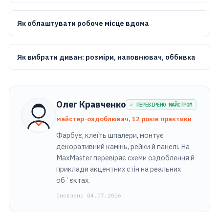
Як облаштувати робоче місце вдома
Як вибрати диван: розміри, наповнювач, оббивка
Олег Кравченко
✓ ПЕРЕВІРЕНО МАЙСТРОМ
майстер-оздоблювач, 12 років практики
Фарбує, клеїть шпалери, монтує
декоративний камінь, рейки й панелі. На
MaxMaster перевіряє схеми оздоблення й
приклади акцентних стін на реальних
обʼєктах.
Оновлено 04.07.2026