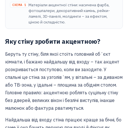
Матеріали акцентної стіни: насичена фарба,
СХЕМА 1
фотошпалери, декоративний камінь, рейки-
ламелі, 3D-панелі, молдинги – за ефектом,
ціною й складністю.
Яку стіну зробити акцентною?
Беруть ту стіну, біля якої стоїть головний обʼєкт
кімнати, і бажано найдальшу від входу – так акцент
розкривається поступово, коли ви заходите. У
спальні це стіна за узголівʼям, у вітальні – за диваном
або ТВ-зона, у їдальні – площина за обіднім столом.
Головне правило: акцентною роблять суцільну стіну
без дверей, великих вікон і безлічі виступів, інакше
малюнок або фактура рватимуться.
Найдальша від входу стіна працює краще за бічні, бо
саме її око бачить першою при вході й фіксує як