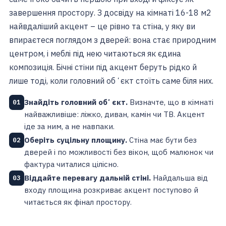
завершення простору. З досвіду на кімнаті 16-18 м2
найвдаліший акцент – це рівно та стіна, у яку ви
впираєтеся поглядом з дверей: вона стає природним
центром, і меблі під нею читаються як єдина
композиція. Бічні стіни під акцент беруть рідко й
лише тоді, коли головний обʼєкт стоїть саме біля них.
Знайдіть головний обʼєкт.
Визначте, що в кімнаті
01
найважливіше: ліжко, диван, камін чи ТВ. Акцент
іде за ним, а не навпаки.
Оберіть суцільну площину.
Стіна має бути без
02
дверей і по можливості без вікон, щоб малюнок чи
фактура читалися цілісно.
Віддайте перевагу дальній стіні.
Найдальша від
03
входу площина розкриває акцент поступово й
читається як фінал простору.