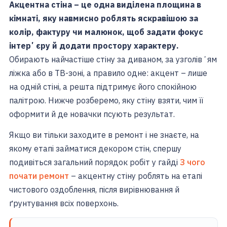
Акцентна стіна – це одна виділена площина в
кімнаті, яку навмисно роблять яскравішою за
колір, фактуру чи малюнок, щоб задати фокус
інтерʼєру й додати простору характеру.
Обирають найчастіше стіну за диваном, за узголівʼям
ліжка або в ТВ-зоні, а правило одне: акцент – лише
на одній стіні, а решта підтримує його спокійною
палітрою. Нижче розберемо, яку стіну взяти, чим її
оформити й де новачки псують результат.
Якщо ви тільки заходите в ремонт і не знаєте, на
якому етапі займатися декором стін, спершу
подивіться загальний порядок робіт у гайді
З чого
почати ремонт
– акцентну стіну роблять на етапі
чистового оздоблення, після вирівнювання й
ґрунтування всіх поверхонь.