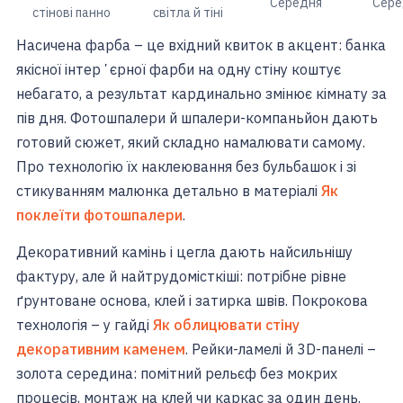
Середня
Сере
стінові панно
світла й тіні
Насичена фарба – це вхідний квиток в акцент: банка
якісної інтерʼєрної фарби на одну стіну коштує
небагато, а результат кардинально змінює кімнату за
пів дня. Фотошпалери й шпалери-компаньйон дають
готовий сюжет, який складно намалювати самому.
Про технологію їх наклеювання без бульбашок і зі
стикуванням малюнка детально в матеріалі
Як
поклеїти фотошпалери
.
Декоративний камінь і цегла дають найсильнішу
фактуру, але й найтрудомісткіші: потрібне рівне
ґрунтоване основа, клей і затирка швів. Покрокова
технологія – у гайді
Як облицювати стіну
декоративним каменем
. Рейки-ламелі й 3D-панелі –
золота середина: помітний рельєф без мокрих
процесів, монтаж на клей чи каркас за один день.