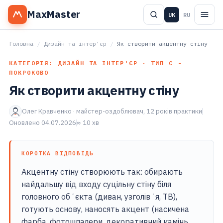
MaxMaster
UK
RU
Головна
/
Дизайн та інтер'єр
/
Як створити акцентну стіну
КАТЕГОРІЯ: ДИЗАЙН ТА ІНТЕР'ЄР · ТИП С -
ПОКРОКОВО
Як створити акцентну стіну
Олег Кравченко · майстер-оздоблювач, 12 років практики
Оновлено 04.07.2026
≈ 10 хв
КОРОТКА ВІДПОВІДЬ
Акцентну стіну створюють так: обирають
найдальшу від входу суцільну стіну біля
головного обʼєкта (диван, узголівʼя, ТВ),
готують основу, наносять акцент (насичена
фарба, фотошпалери, декоративний камінь,