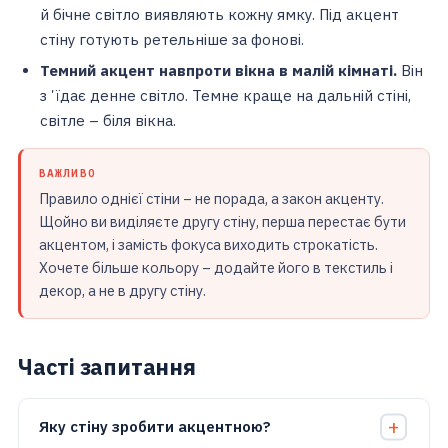
й бічне світло виявляють кожну ямку. Під акцент
стіну готують ретельніше за фонові.
Темний акцент навпроти вікна в малій кімнаті.
Він
зʼїдає денне світло. Темне краще на дальній стіні,
світле – біля вікна.
ВАЖЛИВО
Правило однієї стіни – не порада, а закон акценту.
Щойно ви виділяєте другу стіну, перша перестає бути
акцентом, і замість фокуса виходить строкатість.
Хочете більше кольору – додайте його в текстиль і
декор, а не в другу стіну.
Часті запитання
Яку стіну зробити акцентною?