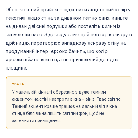
Обовʼязковий прийом – підхопити акцентний колір у
текстилі: якщо стіна за диваном темно-синя, киньте
на диван дві сині подушки або постеліть килим із
синьою ниткою. З досвіду саме цей повтор кольору в
дрібницях перетворює випадкову яскраву стіну на
продуманий інтерʼєр: око бачить, що колір
«розлитий» по кімнаті, а не приліплений до однієї
площини.
УВАГА
У маленькій кімнаті обережно з дуже темним
акцентом на стіні навпроти вікна – він зʼїдає світло.
Темний акцент краще працює на дальній від вікна
стіні, а біля вікна лишіть світлий фон, щоб не
затемнити приміщення.