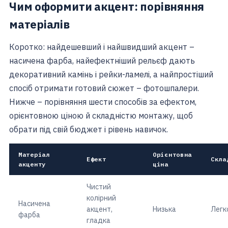
Чим оформити акцент: порівняння
матеріалів
Коротко: найдешевший і найшвидший акцент –
насичена фарба, найефектніший рельєф дають
декоративний камінь і рейки-ламелі, а найпростіший
спосіб отримати готовий сюжет – фотошпалери.
Нижче – порівняння шести способів за ефектом,
орієнтовною ціною й складністю монтажу, щоб
обрати під свій бюджет і рівень навичок.
Матеріал
Орієнтовна
Ефект
Скла
акценту
ціна
Чистий
колірний
Насичена
акцент,
Низька
Легк
фарба
гладка