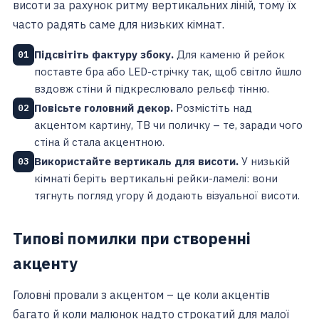
висоти за рахунок ритму вертикальних ліній, тому їх
часто радять саме для низьких кімнат.
Підсвітіть фактуру збоку.
Для каменю й рейок
01
поставте бра або LED-стрічку так, щоб світло йшло
вздовж стіни й підкреслювало рельєф тінню.
Повісьте головний декор.
Розмістіть над
02
акцентом картину, ТВ чи поличку – те, заради чого
стіна й стала акцентною.
Використайте вертикаль для висоти.
У низькій
03
кімнаті беріть вертикальні рейки-ламелі: вони
тягнуть погляд угору й додають візуальної висоти.
Типові помилки при створенні
акценту
Головні провали з акцентом – це коли акцентів
багато й коли малюнок надто строкатий для малої