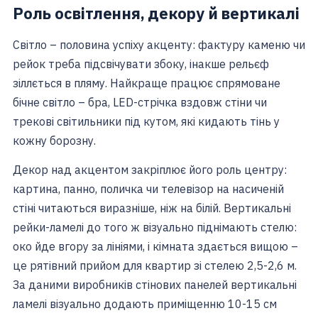
Роль освітлення, декору й вертикалі
Світло – половина успіху акценту: фактуру каменю чи
рейок треба підсвічувати збоку, інакше рельєф
зіллється в пляму. Найкраще працює спрямоване
бічне світло – бра, LED-стрічка вздовж стіни чи
трекові світильники під кутом, які кидають тінь у
кожну борозну.
Декор над акцентом закріплює його роль центру:
картина, панно, поличка чи телевізор на насиченій
стіні читаються виразніше, ніж на білій. Вертикальні
рейки-ламелі до того ж візуально піднімають стелю:
око йде вгору за лініями, і кімната здається вищою –
це рятівний прийом для квартир зі стелею 2,5-2,6 м.
За даними виробників стінових панелей вертикальні
ламелі візуально додають приміщенню 10-15 см