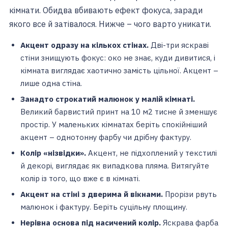
кімнати. Обидва вбивають ефект фокуса, заради
якого все й затівалося. Нижче – чого варто уникати.
Акцент одразу на кількох стінах.
Дві-три яскраві
стіни знищують фокус: око не знає, куди дивитися, і
кімната виглядає хаотично замість цільної. Акцент –
лише одна стіна.
Занадто строкатий малюнок у малій кімнаті.
Великий барвистий принт на 10 м2 тисне й зменшує
простір. У маленьких кімнатах беріть спокійніший
акцент – однотонну фарбу чи дрібну фактуру.
Колір «нізвідки».
Акцент, не підхоплений у текстилі
й декорі, виглядає як випадкова пляма. Витягуйте
колір із того, що вже є в кімнаті.
Акцент на стіні з дверима й вікнами.
Прорізи рвуть
малюнок і фактуру. Беріть суцільну площину.
Нерівна основа під насичений колір.
Яскрава фарба