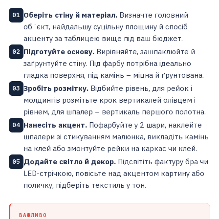
Оберіть стіну й матеріал.
Визначте головний
01
обʼєкт, найдальшу суцільну площину й спосіб
акценту за таблицею вище під ваш бюджет.
Підготуйте основу.
Вирівняйте, зашпаклюйте й
02
заґрунтуйте стіну. Під фарбу потрібна ідеально
гладка поверхня, під камінь – міцна й ґрунтована.
Зробіть розмітку.
Відбийте рівень, для рейок і
03
молдингів розмітьте крок вертикалей олівцем і
рівнем, для шпалер – вертикаль першого полотна.
Нанесіть акцент.
Пофарбуйте у 2 шари, наклейте
04
шпалери зі стикуванням малюнка, викладіть камінь
на клей або змонтуйте рейки на каркас чи клей.
Додайте світло й декор.
Підсвітіть фактуру бра чи
05
LED-стрічкою, повісьте над акцентом картину або
поличку, підберіть текстиль у тон.
ВАЖЛИВО