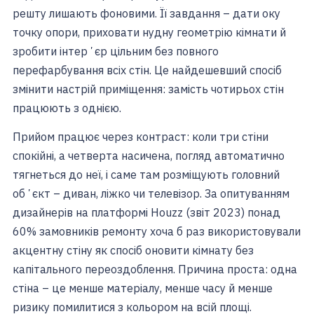
решту лишають фоновими. Її завдання – дати оку
точку опори, приховати нудну геометрію кімнати й
зробити інтерʼєр цільним без повного
перефарбування всіх стін. Це найдешевший спосіб
змінити настрій приміщення: замість чотирьох стін
працюють з однією.
Прийом працює через контраст: коли три стіни
спокійні, а четверта насичена, погляд автоматично
тягнеться до неї, і саме там розміщують головний
обʼєкт – диван, ліжко чи телевізор. За опитуванням
дизайнерів на платформі Houzz (звіт 2023) понад
60% замовників ремонту хоча б раз використовували
акцентну стіну як спосіб оновити кімнату без
капітального переоздоблення. Причина проста: одна
стіна – це менше матеріалу, менше часу й менше
ризику помилитися з кольором на всій площі.