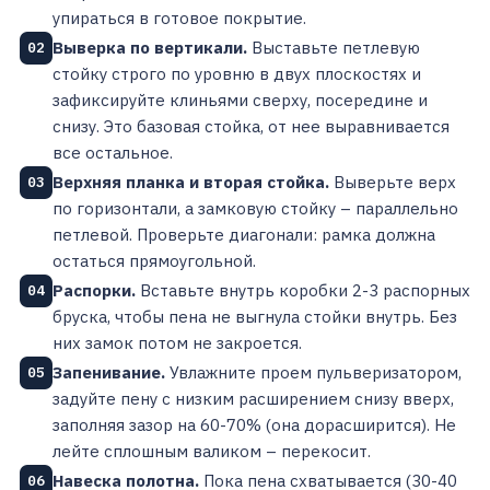
упираться в готовое покрытие.
Выверка по вертикали.
Выставьте петлевую
02
стойку строго по уровню в двух плоскостях и
зафиксируйте клиньями сверху, посередине и
снизу. Это базовая стойка, от нее выравнивается
все остальное.
Верхняя планка и вторая стойка.
Выверьте верх
03
по горизонтали, а замковую стойку – параллельно
петлевой. Проверьте диагонали: рамка должна
остаться прямоугольной.
Распорки.
Вставьте внутрь коробки 2-3 распорных
04
бруска, чтобы пена не выгнула стойки внутрь. Без
них замок потом не закроется.
Запенивание.
Увлажните проем пульверизатором,
05
задуйте пену с низким расширением снизу вверх,
заполняя зазор на 60-70% (она дорасширится). Не
лейте сплошным валиком – перекосит.
Навеска полотна.
Пока пена схватывается (30-40
06