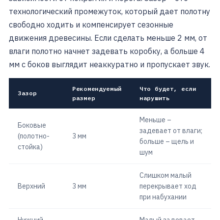
технологический промежуток, который дает полотну
свободно ходить и компенсирует сезонные
движения древесины. Если сделать меньше 2 мм, от
влаги полотно начнет задевать коробку, а больше 4
мм с боков выглядит неаккуратно и пропускает звук.
Рекомендуемый
Что будет, если
Зазор
размер
нарушить
Меньше –
Боковые
задевает от влаги;
(полотно-
3 мм
больше – щель и
стойка)
шум
Слишком малый
Верхний
3 мм
перекрывает ход
при набухании