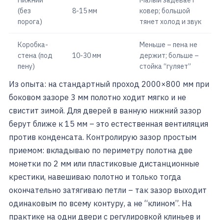
Нижний
Малый задевает
(без
8-15 мм
ковер; большой
порога)
тянет холод и звук
Коробка-
Меньше – пена не
стена (под
10-30 мм
держит; больше –
пену)
стойка “гуляет”
Из опыта: на стандартный проход 2000×800 мм при
боковом зазоре 3 мм полотно ходит мягко и не
свистит зимой. Для дверей в ванную нижний зазор
берут ближе к 15 мм – это естественная вентиляция
против конденсата. Контролирую зазор простым
приемом: вкладываю по периметру полотна две
монетки по 2 мм или пластиковые дистанционные
крестики, навешиваю полотно и только тогда
окончательно затягиваю петли – так зазор выходит
одинаковым по всему контуру, а не “клином”. На
практике на одни двери с регулировкой клиньев и