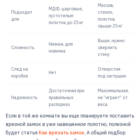
Массив,
МДФ, царговые,
Подходит
стекло,
пустотелые
для
полотна
полотна до 25 кг
свыше 25 кг
Выше, нужно
Низкая, для
Сложность
сверлить
новичка
стену
След на
Отверстия
Нет
коробке
под заглушки
Достаточная при
Максимальная,
Надежность
правильных
не “играет” от
распорках
веса
Если в той же комнате вы еще планируете поставить
врезной замок в уже навешенное полотно, полезной
будет статья
Как врезать замок
. А общий подбор