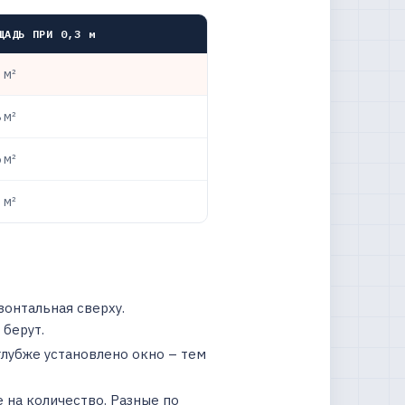
ЩАДЬ ПРИ 0,3 м
 м²
 м²
 м²
 м²
зонтальная сверху.
берут.
глубже установлено окно – тем
 на количество. Разные по