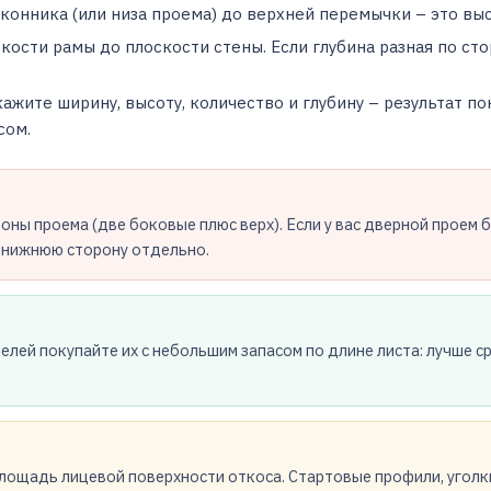
конника (или низа проема) до верхней перемычки – это вы
кости рамы до плоскости стены. Если глубина разная по ст
ажите ширину, высоту, количество и глубину – результат п
сом.
оны проема (две боковые плюс верх). Если у вас дверной проем 
е нижнюю сторону отдельно.
лей покупайте их с небольшим запасом по длине листа: лучше с
лощадь лицевой поверхности откоса. Стартовые профили, уголки