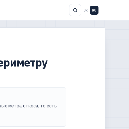
UK
RU
периметру
ных метра откоса, то есть