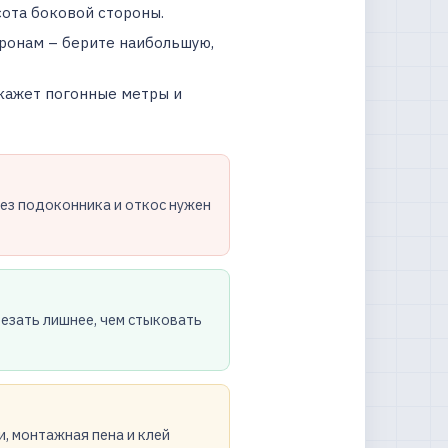
сота боковой стороны.
оронам – берите наибольшую,
окажет погонные метры и
без подоконника и откос нужен
резать лишнее, чем стыковать
, монтажная пена и клей