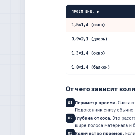
ПРОЕМ Ш×В, м
1,5×1,4 (окно)
0,9×2,1 (дверь)
1,3×1,4 (окно)
1,8×1,4 (балкон)
От чего зависит кол
Периметр проема.
Считают
01
Подоконник снизу обычно 
Глубина откоса.
Это расст
02
шире полоса материала и 
Количество проемов.
Если
03