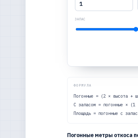
ЗАПАС
ФОРМУЛА
Погонные = (2 × высота + ш
С запасом = погонные × (1 
Площадь = погонные с запас
Погонные метры откоса п