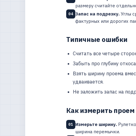
размеру считайте отдельн
Запас на подрезку.
Углы с
04
фактурных или дорогих па
Типичные ошибки
Считать все четыре сторо
Забыть про глубину откоса
Взять ширину проема вмес
удваивается.
Не заложить запас на подр
Как измерить проем
Измерьте ширину.
Рулетко
01
ширина перемычки.