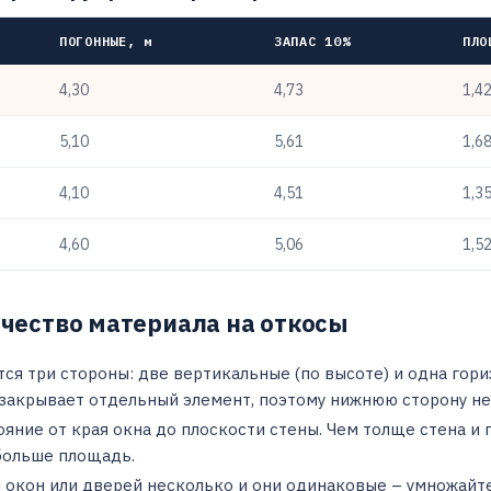
ПОГОННЫЕ, м
ЗАПАС 10%
ПЛО
4,30
4,73
1,42
5,10
5,61
1,68
4,10
4,51
1,35
4,60
5,06
1,52
ичество материала на откосы
ся три стороны: две вертикальные (по высоте) и одна гори
закрывает отдельный элемент, поэтому нижнюю сторону не 
ояние от края окна до плоскости стены. Чем толще стена и 
больше площадь.
 окон или дверей несколько и они одинаковые – умножайте