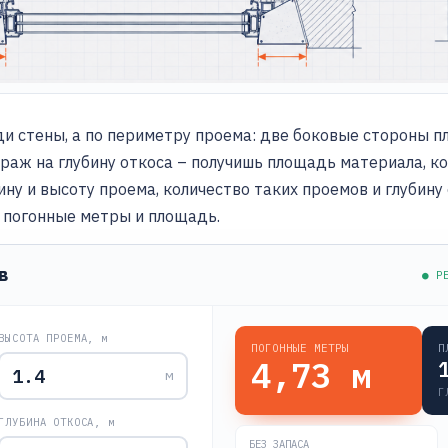
и стены, а по периметру проема: две боковые стороны п
аж на глубину откоса – получишь площадь материала, ко
у и высоту проема, количество таких проемов и глубину 
 погонные метры и площадь.
в
● Р
ВЫСОТА ПРОЕМА, м
ПОГОННЫЕ МЕТРЫ
П
4,73
м
м
Г
ГЛУБИНА ОТКОСА, м
БЕЗ ЗАПАСА