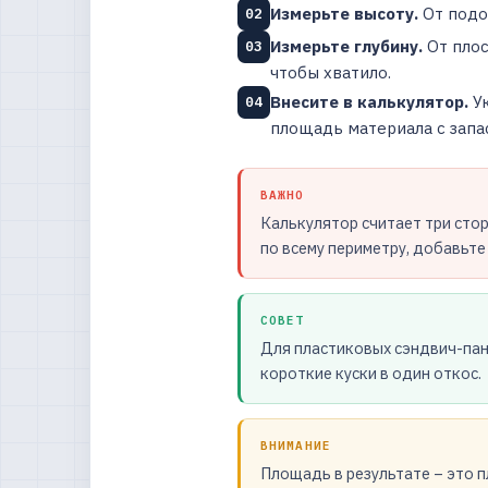
Измерьте высоту.
От подо
02
Измерьте глубину.
От плос
03
чтобы хватило.
Внесите в калькулятор.
Ук
04
площадь материала с запа
ВАЖНО
Калькулятор считает три стор
по всему периметру, добавьт
СОВЕТ
Для пластиковых сэндвич-пане
короткие куски в один откос.
ВНИМАНИЕ
Площадь в результате – это п