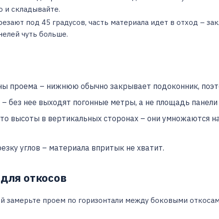
о и складывайте.
резают под 45 градусов, часть материала идет в отход – за
нелей чуть больше.
ны проема – нижнюю обычно закрывает подоконник, поэто
 – без нее выходят погонные метры, а не площадь панели
то высоты в вертикальных сторонах – они умножаются на
езку углов – материала впритык не хватит.
 для откосов
й замерьте проем по горизонтали между боковыми откосами