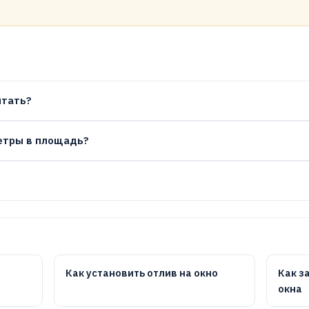
итать?
етры в площадь?
Как установить отлив на окно
Как з
окна