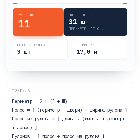
РУЛОНОВ
ПОЛОС ВСЕГО
11
31
шт
ПЕРИМЕТР:
17,0
м
ПОЛОС ИЗ РУЛОНА
ПЕРИМЕТР
3
шт
17,0
м
ФОРМУЛА
Периметр = 2 × (Д + Ш)
Полос = ⌈ (периметр − двери) ÷ ширина рулона ⌉
Полос из рулона = ⌊ длина ÷ (высота + раппорт
+ запас) ⌋
Рулонов = ⌈ полос ÷ полос из рулона ⌉