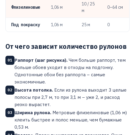
10 / 25
Флизелиновые
1,06 м
0–64 см
м
Под покраску
1,06 м
25 м
0
От чего зависит количество рулонов
Раппорт (шаг рисунка).
Чем больше раппорт, тем
01
больше обоев уходит в отходы на подгонку.
Однотонные обои без раппорта – самые
экономичные.
Высота потолка.
Если из рулона выходит 3 целые
02
полосы при 2,7 м, то при 3,1 м – уже 2, и расход
резко вырастет.
Ширина рулона.
Метровые флизелиновые (1,06 м)
03
клеить быстрее и полос меньше, чем бумажные
0,53 м.