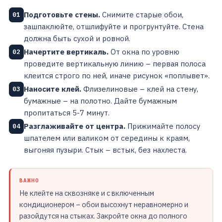
Подготовьте стены.
Снимите старые обои,
01
зашпаклюйте, отшлифуйте и прогрунтуйте. Стена
должна быть сухой и ровной.
Начертите вертикаль.
От окна по уровню
02
проведите вертикальную линию – первая полоса
клеится строго по ней, иначе рисунок «поплывет».
Наносите клей.
Флизелиновые – клей на стену,
03
бумажные – на полотно. Дайте бумажным
пропитаться 5-7 минут.
Разглаживайте от центра.
Прижимайте полосу
04
шпателем или валиком от середины к краям,
выгоняя пузыри. Стык – встык, без нахлеста.
ВАЖНО
Не клейте на сквозняке и с включенным
кондиционером – обои высохнут неравномерно и
разойдутся на стыках. Закройте окна до полного