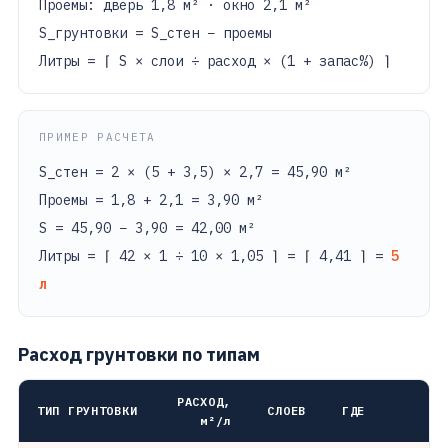
Проемы: дверь 1,8 м² · окно 2,1 м²
S_грунтовки = S_стен − проемы
Литры = ⌈ S × слои ÷ расход × (1 + запас%) ⌉
ПРИМЕР РАСЧЕТА
S_стен = 2 × (5 + 3,5) × 2,7 = 45,90 м²
Проемы = 1,8 + 2,1 = 3,90 м²
S = 45,90 − 3,90 = 42,00 м²
Литры = ⌈ 42 × 1 ÷ 10 × 1,05 ⌉ = ⌈ 4,41 ⌉ =
5
л
Расход грунтовки по типам
РАСХОД,
ТИП ГРУНТОВКИ
СЛОЕВ
ГДЕ
м²/л