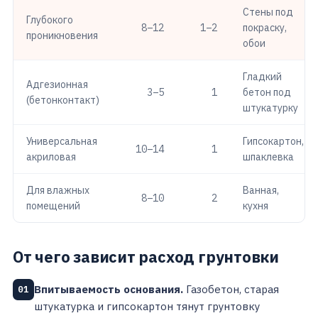
Стены под
Глубокого
8–12
1–2
покраску,
проникновения
обои
Гладкий
Адгезионная
3–5
1
бетон под
(бетонконтакт)
штукатурку
Универсальная
Гипсокартон,
10–14
1
акриловая
шпаклевка
Для влажных
Ванная,
8–10
2
помещений
кухня
От чего зависит расход грунтовки
Впитываемость основания.
Газобетон, старая
01
штукатурка и гипсокартон тянут грунтовку