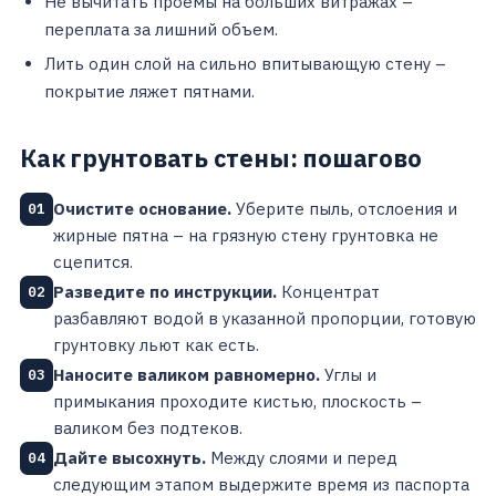
Не вычитать проемы на больших витражах –
переплата за лишний объем.
Лить один слой на сильно впитывающую стену –
покрытие ляжет пятнами.
Как грунтовать стены: пошагово
Очистите основание.
Уберите пыль, отслоения и
01
жирные пятна – на грязную стену грунтовка не
сцепится.
Разведите по инструкции.
Концентрат
02
разбавляют водой в указанной пропорции, готовую
грунтовку льют как есть.
Наносите валиком равномерно.
Углы и
03
примыкания проходите кистью, плоскость –
валиком без подтеков.
Дайте высохнуть.
Между слоями и перед
04
следующим этапом выдержите время из паспорта