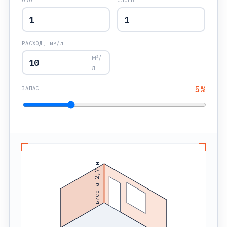
ОКОН
СЛОЕВ
РАСХОД, м²/л
м²/
л
5
%
ЗАПАС
висота 2,7 м