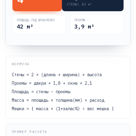
СТЕНЫ:
42
м²
ПЛОЩАДЬ ПОД ШПАКЛЕВКУ
ПРОЕМЫ -
42
м²
3,9
м²
ФОРМУЛА
Стены = 2 × (длина + ширина) × высота
Проемы = двери × 1,8 + окна × 2,1
Площадь = стены − проемы
Масса = площадь × толщина(мм) × расход
Мешки = ⌈ масса × (1+запас%) ÷ вес мешка ⌉
ПРИМЕР РАСЧЕТА