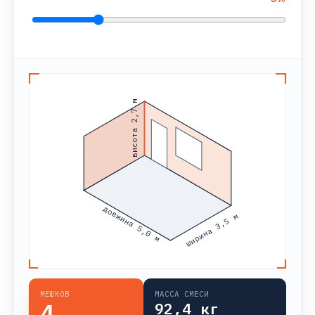
висота 2,7 м
довжина 5,0 м
ширина 3,5 м
МЕШКОВ
МАССА СМЕСИ
4
92,4
кг