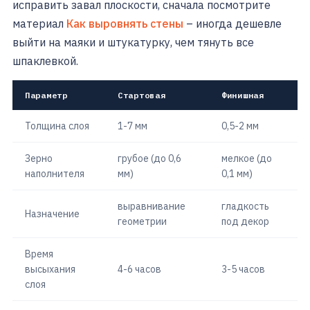
исправить завал плоскости, сначала посмотрите
материал
Как выровнять стены
– иногда дешевле
выйти на маяки и штукатурку, чем тянуть все
шпаклевкой.
Параметр
Стартовая
Финишная
Толщина слоя
1-7 мм
0,5-2 мм
Зерно
грубое (до 0,6
мелкое (до
наполнителя
мм)
0,1 мм)
выравнивание
гладкость
Назначение
геометрии
под декор
Время
высыхания
4-6 часов
3-5 часов
слоя