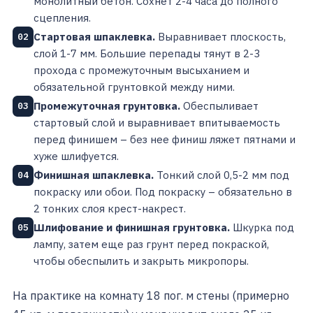
монолитный бетон. Сохнет 2-4 часа до полного
сцепления.
Стартовая шпаклевка.
Выравнивает плоскость,
02
слой 1-7 мм. Большие перепады тянут в 2-3
прохода с промежуточным высыханием и
обязательной грунтовкой между ними.
Промежуточная грунтовка.
Обеспыливает
03
стартовый слой и выравнивает впитываемость
перед финишем – без нее финиш ляжет пятнами и
хуже шлифуется.
Финишная шпаклевка.
Тонкий слой 0,5-2 мм под
04
покраску или обои. Под покраску – обязательно в
2 тонких слоя крест-накрест.
Шлифование и финишная грунтовка.
Шкурка под
05
лампу, затем еще раз грунт перед покраской,
чтобы обеспылить и закрыть микропоры.
На практике на комнату 18 пог. м стены (примерно