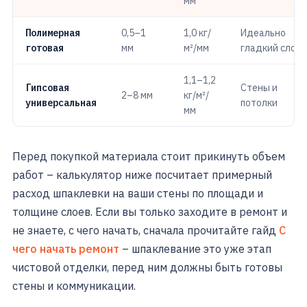
мм
Полимерная
0,5–1
1,0 кг/
Идеально
готовая
мм
м²/мм
гладкий слой
1,1–1,2
Гипсовая
Стены и
2–8 мм
кг/м²/
универсальная
потолки
мм
Перед покупкой материала стоит прикинуть объем
работ – калькулятор ниже посчитает примерный
расход шпаклевки на ваши стены по площади и
толщине слоев. Если вы только заходите в ремонт и
не знаете, с чего начать, сначала прочитайте гайд
С
чего начать ремонт
– шпаклевание это уже этап
чистовой отделки, перед ним должны быть готовы
стены и коммуникации.