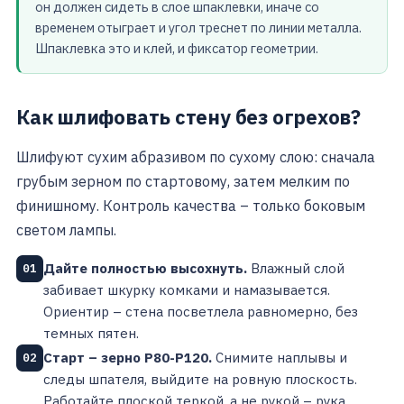
он должен сидеть в слое шпаклевки, иначе со
временем отыграет и угол треснет по линии металла.
Шпаклевка это и клей, и фиксатор геометрии.
Как шлифовать стену без огрехов?
Шлифуют сухим абразивом по сухому слою: сначала
грубым зерном по стартовому, затем мелким по
финишному. Контроль качества – только боковым
светом лампы.
Дайте полностью высохнуть.
Влажный слой
01
забивает шкурку комками и намазывается.
Ориентир – стена посветлела равномерно, без
темных пятен.
Старт – зерно P80-P120.
Снимите наплывы и
02
следы шпателя, выйдите на ровную плоскость.
Работайте плоской теркой, а не рукой – рука