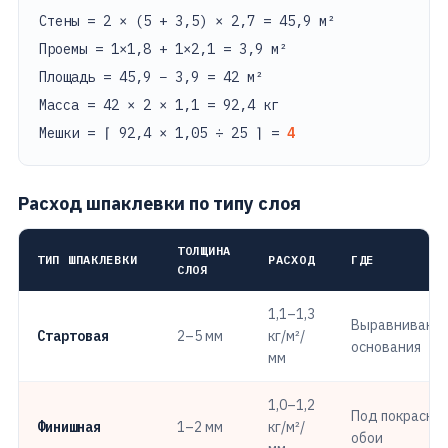
Стены = 2 × (5 + 3,5) × 2,7 = 45,9 м²
Проемы = 1×1,8 + 1×2,1 = 3,9 м²
Площадь = 45,9 − 3,9 = 42 м²
Масса = 42 × 2 × 1,1 = 92,4 кг
Мешки = ⌈ 92,4 × 1,05 ÷ 25 ⌉ =
4
Расход шпаклевки по типу слоя
ТОЛЩИНА
ТИП ШПАКЛЕВКИ
РАСХОД
ГДЕ
СЛОЯ
1,1–1,3
Выравнивани
Стартовая
2–5 мм
кг/м²/
основания
мм
1,0–1,2
Под покраску,
Финишная
1–2 мм
кг/м²/
обои