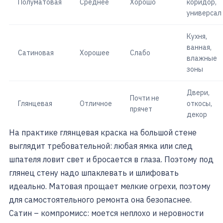
Полуматовая
Среднее
Хорошо
коридор,
универсал
Кухня,
ванная,
Сатиновая
Хорошее
Слабо
влажные
зоны
Двери,
Почти не
Глянцевая
Отличное
откосы,
прячет
декор
На практике глянцевая краска на большой стене
выглядит требовательной: любая ямка или след
шпателя ловит свет и бросается в глаза. Поэтому под
глянец стену надо шпаклевать и шлифовать
идеально. Матовая прощает мелкие огрехи, поэтому
для самостоятельного ремонта она безопаснее.
Сатин – компромисс: моется неплохо и неровности