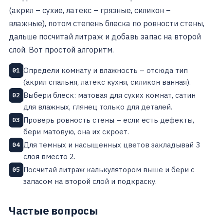
(акрил – сухие, латекс – грязные, силикон –
влажные), потом степень блеска по ровности стены,
дальше посчитай литраж и добавь запас на второй
слой. Вот простой алгоритм.
Определи комнату и влажность – отсюда тип
01
(акрил спальня, латекс кухня, силикон ванная).
Выбери блеск: матовая для сухих комнат, сатин
02
для влажных, глянец только для деталей.
Проверь ровность стены – если есть дефекты,
03
бери матовую, она их скроет.
Для темных и насыщенных цветов закладывай 3
04
слоя вместо 2.
Посчитай литраж калькулятором выше и бери с
05
запасом на второй слой и подкраску.
Частые вопросы