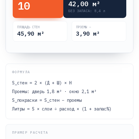
10
42,00
м²
БЕЗ ЗАПАСА:
8,4
л
ПЛОЩАДЬ СТЕН
ПРОЕМЫ −
45,90
м²
3,90
м²
ФОРМУЛА
S_стен = 2 × (Д + Ш) × H
Проемы: дверь 1,8 м² · окно 2,1 м²
S_покраски = S_стен − проемы
Литры = S × слои ÷ расход × (1 + запас%)
ПРИМЕР РАСЧЕТА