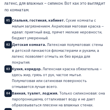
латекс, для влажных – силикон. Вот как это выглядит
по комнатам.
Спальня, гостиная, кабинет.
Сухие комнаты с
01
малым загрязнением. Акриловая матовая краска –
идеал: приятный вид, прячет мелкие неровности,
бюджет умеренный.
Детская комната.
Латексная полуматовая: стены
02
в детской пачкаются фломастерами и руками, а
латекс позволяет отмыть их без вреда для
покрытия.
Кухня, коридор.
Латексная краска обязательна –
03
здесь жир, грязь от рук, частое мытье.
Полуматовая или сатиновая поверхность
отмывается лучше всего.
Ванная, туалет, лоджия.
Только силиконовая: она
04
паропроницаема, отталкивает воду и не дает
образовываться плесени на влажных стенах.