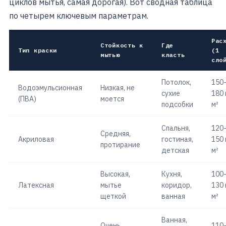
циклов мытья, самая дорогая). Вот сводная таблица
по четырем ключевым параметрам.
Рас
Стойкость к
Где
Тип краски
(1
мытью
класть
сло
Потолок,
150
Водоэмульсионная
Низкая, не
сухие
180 
(ПВА)
моется
подсобки
м²
Спальня,
120
Средняя,
Акриловая
гостиная,
150 
протирание
детская
м²
Высокая,
Кухня,
100
Латексная
мытье
коридор,
130 
щеткой
ванная
м²
Ванная,
Очень
110