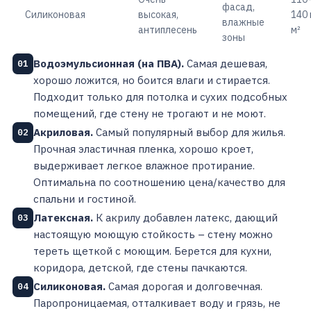
фасад,
Силиконовая
высокая,
140 
влажные
антиплесень
м²
зоны
Водоэмульсионная (на ПВА).
Самая дешевая,
01
хорошо ложится, но боится влаги и стирается.
Подходит только для потолка и сухих подсобных
помещений, где стену не трогают и не моют.
Акриловая.
Самый популярный выбор для жилья.
02
Прочная эластичная пленка, хорошо кроет,
выдерживает легкое влажное протирание.
Оптимальна по соотношению цена/качество для
спальни и гостиной.
Латексная.
К акрилу добавлен латекс, дающий
03
настоящую моющую стойкость – стену можно
тереть щеткой с моющим. Берется для кухни,
коридора, детской, где стены пачкаются.
Силиконовая.
Самая дорогая и долговечная.
04
Паропроницаемая, отталкивает воду и грязь, не