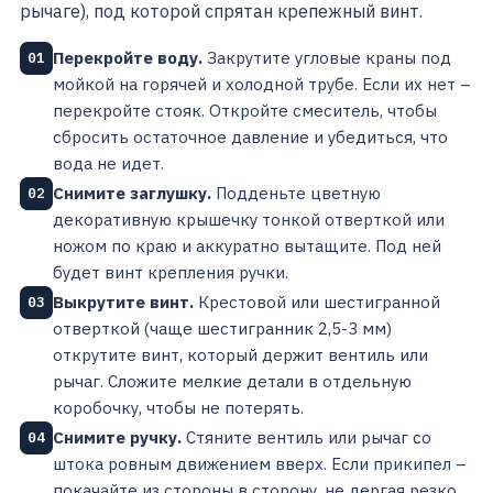
рычаге), под которой спрятан крепежный винт.
Перекройте воду.
Закрутите угловые краны под
01
мойкой на горячей и холодной трубе. Если их нет –
перекройте стояк. Откройте смеситель, чтобы
сбросить остаточное давление и убедиться, что
вода не идет.
Снимите заглушку.
Подденьте цветную
02
декоративную крышечку тонкой отверткой или
ножом по краю и аккуратно вытащите. Под ней
будет винт крепления ручки.
Выкрутите винт.
Крестовой или шестигранной
03
отверткой (чаще шестигранник 2,5-3 мм)
открутите винт, который держит вентиль или
рычаг. Сложите мелкие детали в отдельную
коробочку, чтобы не потерять.
Снимите ручку.
Стяните вентиль или рычаг со
04
штока ровным движением вверх. Если прикипел –
покачайте из стороны в сторону, не дергая резко.