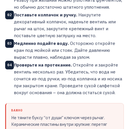
Резьбу при желании можно уплотнить фум-лентой,
но обычно достаточно штатного уплотнения.
Поставьте колпачок и ручку.
Накрутите
02
декоративный колпачок, наденьте вентиль или
рычаг на шток, закрутите крепежный винт и
поставьте цветную заглушку на место.
Медленно подайте воду.
Осторожно откройте
03
кран под мойкой или стояк. Дайте давлению
вырасти плавно, наблюдая за узлом.
Проверьте на протекание.
Откройте и закройте
04
вентиль несколько раз. Убедитесь, что вода не
сочится из-под ручки, из-под колпачка и из носика
при закрытом кране. Проведите сухой салфеткой
вокруг основания – она должна остаться сухой.
ВАЖНО
Не тяните буксу “от души” ключом через рычаг.
Керамические пластины внутри хрупкие: перетяг