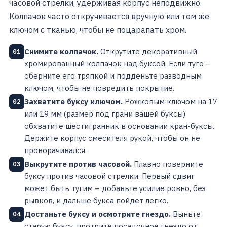
часовой стрелки, удерживая корпус неподвижно.
Колпачок часто откручивается вручную или тем же
ключом с тканью, чтобы не поцарапать хром.
Снимите колпачок.
Открутите декоративный
01
хромированный колпачок над буксой. Если туго –
оберните его тряпкой и подденьте разводным
ключом, чтобы не повредить покрытие.
Захватите буксу ключом.
Рожковым ключом на 17
02
или 19 мм (размер под грани вашей буксы)
обхватите шестигранник в основании кран-буксы.
Держите корпус смесителя рукой, чтобы он не
проворачивался.
Выкрутите против часовой.
Плавно поверните
03
буксу против часовой стрелки. Первый сдвиг
может быть тугим – добавьте усилие ровно, без
рывков, и дальше букса пойдет легко.
Достаньте буксу и осмотрите гнездо.
Выньте
04
старую буксу, протрите посадочное гнездо от