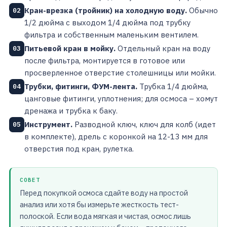
Кран-врезка (тройник) на холодную воду.
Обычно
02
1/2 дюйма с выходом 1/4 дюйма под трубку
фильтра и собственным маленьким вентилем.
Питьевой кран в мойку.
Отдельный кран на воду
03
после фильтра, монтируется в готовое или
просверленное отверстие столешницы или мойки.
Трубки, фитинги, ФУМ-лента.
Трубка 1/4 дюйма,
04
цанговые фитинги, уплотнения; для осмоса – хомут
дренажа и трубка к баку.
Инструмент.
Разводной ключ, ключ для колб (идет
05
в комплекте), дрель с коронкой на 12-13 мм для
отверстия под кран, рулетка.
СОВЕТ
Перед покупкой осмоса сдайте воду на простой
анализ или хотя бы измерьте жесткость тест-
полоской. Если вода мягкая и чистая, осмос лишь