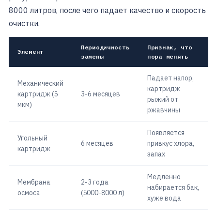
8000 литров, после чего падает качество и скорость
очистки.
Периодичность
Признак, что
Элемент
замены
пора менять
Падает напор,
Механический
картридж
картридж (5
3-6 месяцев
рыжий от
мкм)
ржавчины
Появляется
Угольный
6 месяцев
привкус хлора,
картридж
запах
Медленно
Мембрана
2-3 года
набирается бак,
осмоса
(5000-8000 л)
хуже вода