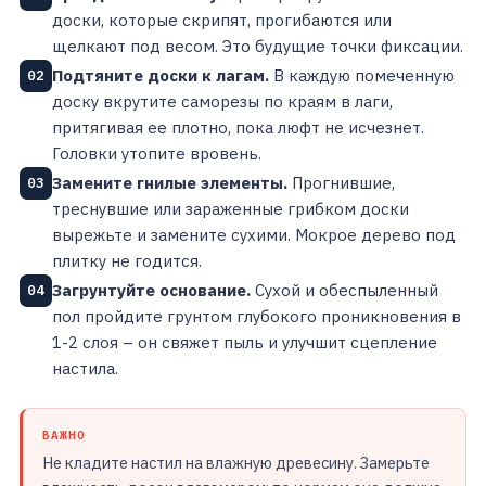
доски, которые скрипят, прогибаются или
щелкают под весом. Это будущие точки фиксации.
Подтяните доски к лагам.
В каждую помеченную
02
доску вкрутите саморезы по краям в лаги,
притягивая ее плотно, пока люфт не исчезнет.
Головки утопите вровень.
Замените гнилые элементы.
Прогнившие,
03
треснувшие или зараженные грибком доски
вырежьте и замените сухими. Мокрое дерево под
плитку не годится.
Загрунтуйте основание.
Сухой и обеспыленный
04
пол пройдите грунтом глубокого проникновения в
1-2 слоя – он свяжет пыль и улучшит сцепление
настила.
ВАЖНО
Не кладите настил на влажную древесину. Замерьте