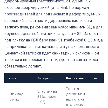
деформируемый (растяжимость от 2,5 мм), S2 –
высокодеформируемый (от 5 мм). По нормам
производителей для подвижных и деформируемых
оснований, в частности деревянных настилов и
теплого пола, рекомендован класс минимум S1, а для
крупноформатной плитки и санузлов – S2. Из опыта
под плитку на ГВЛ беру клей S1 гребенкой 8-10 мм, а
на примыкания плитка-ванна и в углах пола вместо
цементной затирки идет санитарный силикон – он
тянется и не трескается там, где жесткая затирка
обязательно лопнет.
Узел
Материал
Почему именно так
Тянется с
Эластичный
Клей под
движением
S1 (санузел
плитку
настила, не
– S2)
отслаивает