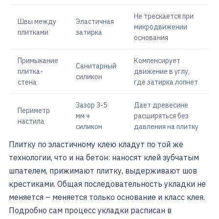
Не трескается при
Швы между
Эластичная
микродвижении
плитками
затирка
основания
Примыкание
Компенсирует
Санитарный
плитка-
движение в углу,
силикон
стена
где затирка лопнет
Зазор 3-5
Дает древесине
Периметр
мм +
расширяться без
настила
силикон
давления на плитку
Плитку по эластичному клею кладут по той же
технологии, что и на бетон: наносят клей зубчатым
шпателем, прижимают плитку, выдерживают шов
крестиками. Общая последовательность укладки не
меняется – меняется только основание и класс клея.
Подробно сам процесс укладки расписан в