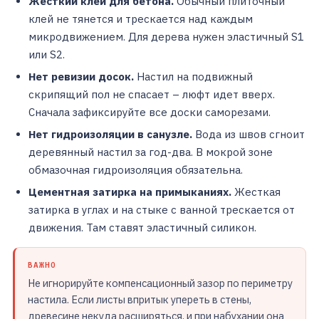
Жесткий клей для бетона.
Обычный плиточный
клей не тянется и трескается над каждым
микродвижением. Для дерева нужен эластичный S1
или S2.
Нет ревизии досок.
Настил на подвижный
скрипящий пол не спасает – люфт идет вверх.
Сначала зафиксируйте все доски саморезами.
Нет гидроизоляции в санузле.
Вода из швов сгноит
деревянный настил за год-два. В мокрой зоне
обмазочная гидроизоляция обязательна.
Цементная затирка на примыканиях.
Жесткая
затирка в углах и на стыке с ванной трескается от
движения. Там ставят эластичный силикон.
ВАЖНО
Не игнорируйте компенсационный зазор по периметру
настила. Если листы впритык упереть в стены,
древесине некуда расширяться, и при набухании она