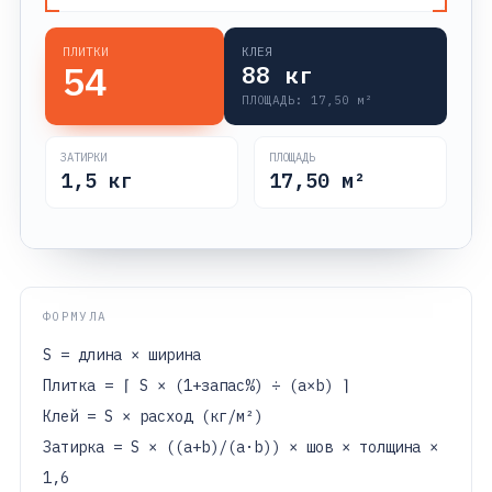
ПЛИТКИ
КЛЕЯ
54
88
кг
ПЛОЩАДЬ:
17,50
м²
ЗАТИРКИ
ПЛОЩАДЬ
1,5
кг
17,50
м²
ФОРМУЛА
S = длина × ширина
Плитка = ⌈ S × (1+запас%) ÷ (a×b) ⌉
Клей = S × расход (кг/м²)
Затирка = S × ((a+b)/(a·b)) × шов × толщина ×
1,6