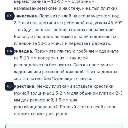
керамогранита – 10-12 мм с двойным
намазыванием (клей и на стену, и на тыл плитки).
Нанесение.
Положите клей на стену участком под
03
2-3 плитки, протяните гребенкой под углом 45-60°
– выйдут ровные гребни в одном направлении.
Большую площадь не мажьте: клей покрывается
пленкой за 10-15 минут и перестает держать.
Укладка.
Прижмите плитку к гребням и сдвиньте
04
на 5-10 мм поперек них – так клей
распределяется без пустот. Слегка простучите
ладонью или резиновой киянкой. Плитка должна
сесть плотно, без “бубнящего” звука.
Крестики.
Между плитками вставьте крестики
05
нужной толщины: 1,5-2 мм для обычной плитки, 2-3
мм для рельефной, 1,5 мм для
ректифицированной. Ровный шов по всей стене
держит геометрию рядов.