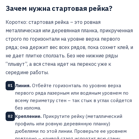
Зачем нужна стартовая рейка?
Коротко: стартовая рейка – это ровная
металлическая или деревянная планка, прикрученная
строго по горизонтали на уровне верха первого
ряда; она держит вес всех рядов, пока сохнет клей, и
не дает плитке сползать. Без нее нижние ряды
“плывут”, а вся стена идет на перекос уже к
середине работы.
Линия.
Отбейте горизонталь по уровню верха
01
первого ряда лазерным или водяным уровнем по
всему периметру стен – так стык в углах сойдется
без излома.
Крепление.
Прикрутите рейку (металлический
02
профиль или ровную деревянную планку)
дюбелями по этой линии. Проверьте ее уровнем
повторно – кривой старт испортит всю стену.