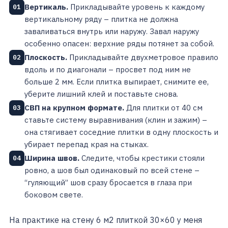
Вертикаль.
Прикладывайте уровень к каждому
01
вертикальному ряду – плитка не должна
заваливаться внутрь или наружу. Завал наружу
особенно опасен: верхние ряды потянет за собой.
Плоскость.
Прикладывайте двухметровое правило
02
вдоль и по диагонали – просвет под ним не
больше 2 мм. Если плитка выпирает, снимите ее,
уберите лишний клей и поставьте снова.
СВП на крупном формате.
Для плитки от 40 см
03
ставьте систему выравнивания (клин и зажим) –
она стягивает соседние плитки в одну плоскость и
убирает перепад края на стыках.
Ширина швов.
Следите, чтобы крестики стояли
04
ровно, а шов был одинаковый по всей стене –
“гуляющий” шов сразу бросается в глаза при
боковом свете.
На практике на стену 6 м2 плиткой 30×60 у меня