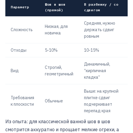
Шов в шов
В разбежку / со
Параметр
(прямой)
сдвигом
Средняя, нужно
Низкая, для
Сложность
держать сдвиг
новичка
ровным
Отходы
5-10%
10-15%
Динамичный,
Строгий,
Вид
“кирпичная
геометричный
кладка”
Выше: на крупной
Требования
плитке сдвиг
Обычные
к плоскости
подчеркивает
перепад края
Из опыта: для классической ванной шов в шов
смотрится аккуратно и прощает мелкие огрехи, а