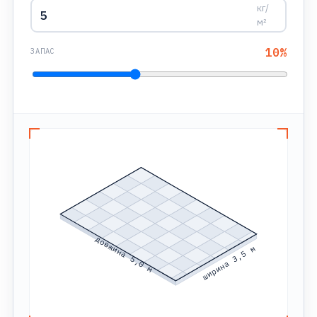
кг/
м²
10
%
ЗАПАС
довжина 5,0 м
ширина 3,5 м