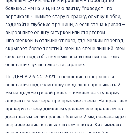
прочным, сухим, чистым и ровным – перепад не
больше 2 мм на 2 м, иначе плитку “поведет” по
вертикали. Снимите старую краску, осыпку и обои,
заделайте глубокие трещины, а если стена кривая –
выровняйте ее штукатуркой или стартовой
шпаклевкой. В отличие от пола, где мелкий перепад
скрывает более толстый клей, на стене лишний клей
сползает под собственным весом плитки, поэтому
основание лучше вывести заранее.
По ДБН В.2.6-22:2021 отклонение поверхности
основания под облицовку не должно превышать 2
мм на двухметровой рейке – именно на эту норму
опираются мастера при приемке стены. На практике
проверяю стену длинным уровнем или правилом по
диагоналям: если просвет больше 2 мм, сначала идет
выравнивание, и только потом плитка. Как именно
вывести кривую стену в плоскость, подробно