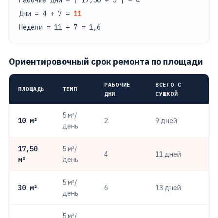
Рабочие дни = ⌈ 17,50 ÷ 5 ⌉ = 4
Дни = 4 + 7 =
11
Недели = 11 ÷ 7 = 1,6
Ориентировочный срок ремонта по площади
РАБОЧИЕ
ВСЕГО С
ПЛОЩАДЬ
ТЕМП
ДНИ
СУШКОЙ
5 м²/
10 м²
2
9 дней
день
17,50
5 м²/
4
11 дней
м²
день
5 м²/
30 м²
6
13 дней
день
5 м²/