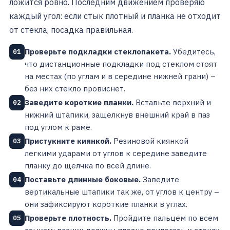
ложится ровно. Последним движением проверяю
каждый угол: если стык плотный и планка не отходит
от стекла, посадка правильная.
Проверьте подкладки стеклопакета.
Убедитесь,
01
что дистанционные подкладки под стеклом стоят
на местах (по углам и в середине нижней грани) –
без них стекло провиснет.
Заведите короткие планки.
Вставьте верхний и
02
нижний штапики, защелкнув внешний край в паз
под углом к раме.
Пристукните киянкой.
Резиновой киянкой
03
легкими ударами от углов к середине заведите
планку до щелчка по всей длине.
Поставьте длинные боковые.
Заведите
04
вертикальные штапики так же, от углов к центру –
они зафиксируют короткие планки в углах.
Проверьте плотность.
Пройдите пальцем по всем
05