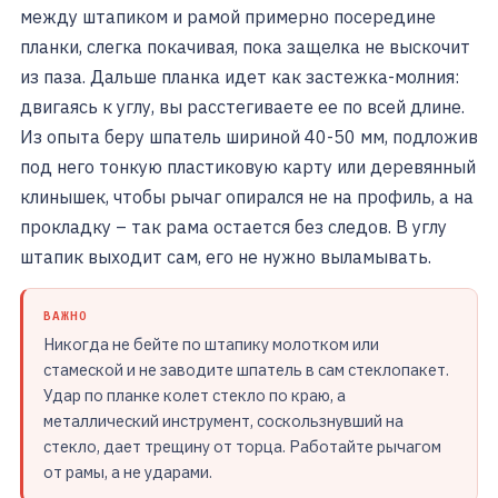
между штапиком и рамой примерно посередине
планки, слегка покачивая, пока защелка не выскочит
из паза. Дальше планка идет как застежка-молния:
двигаясь к углу, вы расстегиваете ее по всей длине.
Из опыта беру шпатель шириной 40-50 мм, подложив
под него тонкую пластиковую карту или деревянный
клинышек, чтобы рычаг опирался не на профиль, а на
прокладку – так рама остается без следов. В углу
штапик выходит сам, его не нужно выламывать.
ВАЖНО
Никогда не бейте по штапику молотком или
стамеской и не заводите шпатель в сам стеклопакет.
Удар по планке колет стекло по краю, а
металлический инструмент, соскользнувший на
стекло, дает трещину от торца. Работайте рычагом
от рамы, а не ударами.