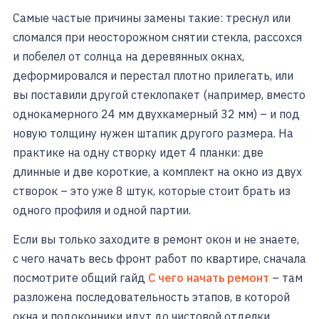
Самые частые причины замены такие: треснул или
сломался при неосторожном снятии стекла, рассохся
и побелел от солнца на деревянных окнах,
деформировался и перестал плотно прилегать, или
вы поставили другой стеклопакет (например, вместо
однокамерного 24 мм двухкамерный 32 мм) – и под
новую толщину нужен штапик другого размера. На
практике на одну створку идет 4 планки: две
длинные и две короткие, а комплект на окно из двух
створок – это уже 8 штук, которые стоит брать из
одного профиля и одной партии.
Если вы только заходите в ремонт окон и не знаете,
с чего начать весь фронт работ по квартире, сначала
посмотрите общий гайд
С чего начать ремонт
– там
разложена последовательность этапов, в которой
окна и подоконники идут до чистовой отделки.