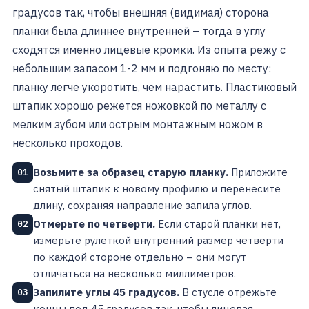
градусов так, чтобы внешняя (видимая) сторона
планки была длиннее внутренней – тогда в углу
сходятся именно лицевые кромки. Из опыта режу с
небольшим запасом 1-2 мм и подгоняю по месту:
планку легче укоротить, чем нарастить. Пластиковый
штапик хорошо режется ножовкой по металлу с
мелким зубом или острым монтажным ножом в
несколько проходов.
Возьмите за образец старую планку.
Приложите
01
снятый штапик к новому профилю и перенесите
длину, сохраняя направление запила углов.
Отмерьте по четверти.
Если старой планки нет,
02
измерьте рулеткой внутренний размер четверти
по каждой стороне отдельно – они могут
отличаться на несколько миллиметров.
Запилите углы 45 градусов.
В стусле отрежьте
03
концы под 45 градусов так, чтобы лицевая