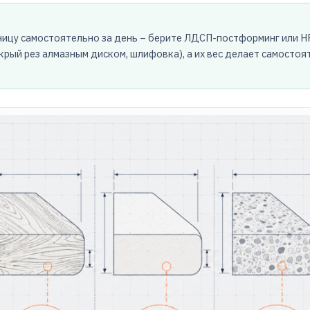
ницу самостоятельно за день – берите ЛДСП-постформинг или HP
крый рез алмазным диском, шлифовка), а их вес делает самосто