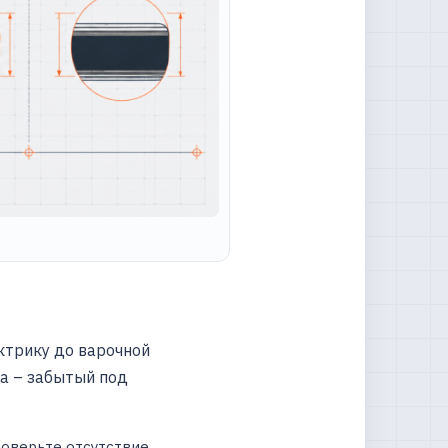
ектрику до варочной
на – забытый под
оверьте отсутствие