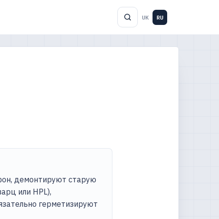
UK
RU
фон, демонтируют старую
арц или HPL),
бязательно герметизируют