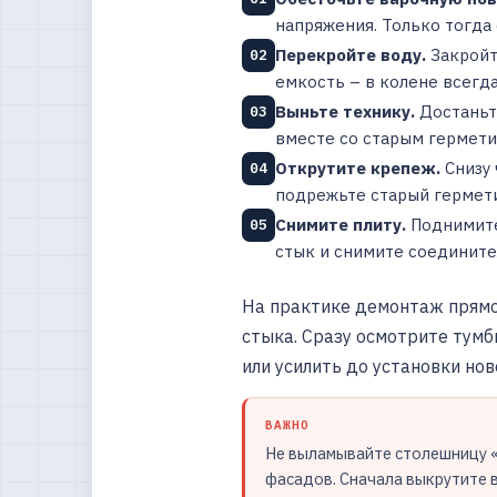
напряжения. Только тогда
Перекройте воду.
Закройт
02
емкость – в колене всегда
Выньте технику.
Достаньт
03
вместе со старым гермети
Открутите крепеж.
Снизу 
04
подрежьте старый гермети
Снимите плиту.
Поднимите 
05
стык и снимите соедините
На практике демонтаж прямой
стыка. Сразу осмотрите тумб
или усилить до установки нов
ВАЖНО
Не выламывайте столешницу «
фасадов. Сначала выкрутите в