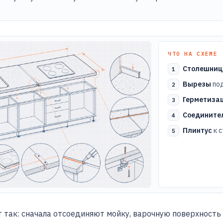
ЧТО НА СХЕМЕ
Столешниц
Вырезы
под
Герметиза
Соедините
Плинтус
к с
 так: сначала отсоединяют мойку, варочную поверхность