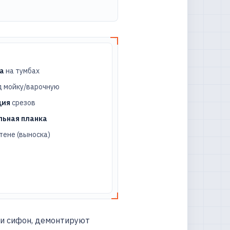
а
на тумбах
 мойку/варочную
ция
срезов
льная планка
тене (выноска)
 и сифон, демонтируют