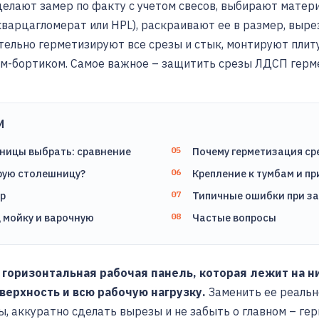
делают замер по факту с учетом свесов, выбирают матер
 кварцагломерат или HPL), раскраивают ее в размер, выр
тельно герметизируют все срезы и стык, монтируют плит
ом-бортиком. Самое важное – защитить срезы ЛДСП герме
И
ницы выбрать: сравнение
Почему герметизация ср
рую столешницу?
Крепление к тумбам и п
ер
Типичные ошибки при з
 мойку и варочную
Частые вопросы
 горизонтальная рабочая панель, которая лежит на н
верхность и всю рабочую нагрузку.
Заменить ее реальн
ы, аккуратно сделать вырезы и не забыть о главном – ге