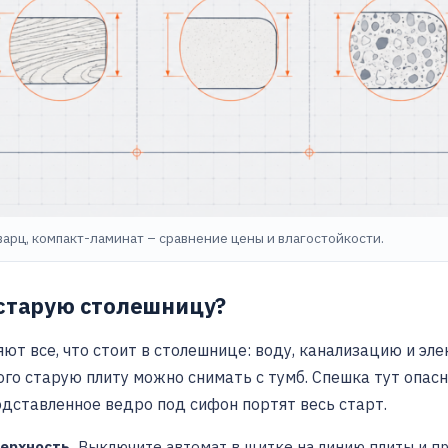
кварц, компакт-ламинат – сравнение цены и влагостойкости.
старую столешницу?
ют все, что стоит в столешнице: воду, канализацию и эл
того старую плиту можно снимать с тумб. Спешка тут опас
дставленное ведро под сифон портят весь старт.
ерхность.
Выключите автомат в щитке на линию плиты и пр