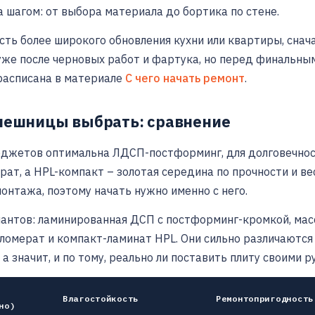
а шагом: от выбора материала до бортика по стене.
сть более широкого обновления кухни или квартиры, снач
уже после черновых работ и фартука, но перед финальны
расписана в материале
С чего начать ремонт
.
лешницы выбрать: сравнение
юджетов оптимальна ЛДСП-постформинг, для долговечност
ат, а HPL-компакт – золотая середина по прочности и ве
монтажа, поэтому начать нужно именно с него.
иантов: ламинированная ДСП с постформинг-кромкой, мас
ломерат и компакт-ламинат HPL. Они сильно различаются 
а значит, и по тому, реально ли поставить плиту своими р
Влагостойкость
Ремонтопригодность
но)