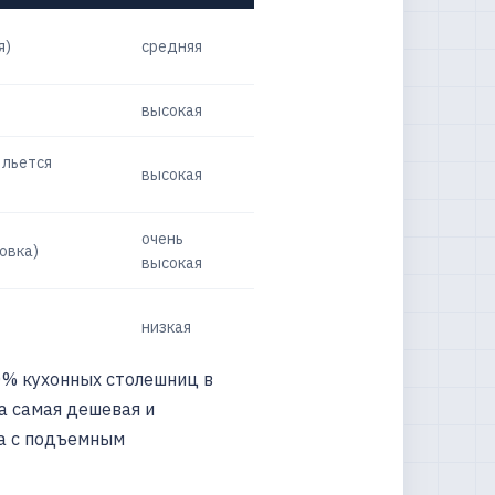
я)
средняя
)
высокая
 льется
высокая
очень
овка)
высокая
низкая
0% кухонных столешниц в
а самая дешевая и
а с подъемным