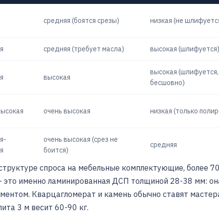
средняя (боятся срезы)
низкая (не шлифуетс
я
средняя (требует масла)
высокая (шлифуется
высокая (шлифуется,
я
высокая
бесшовно)
высокая
очень высокая
низкая (только полир
я-
очень высокая (срез не
средняя
я
боится)
 структуре спроса на мебельные комплектующие, более 7
– это именно ламинированная ДСП толщиной 28-38 мм: он
ментом. Кварцагломерат и камень обычно ставят мастер
ита 3 м весит 60-90 кг.