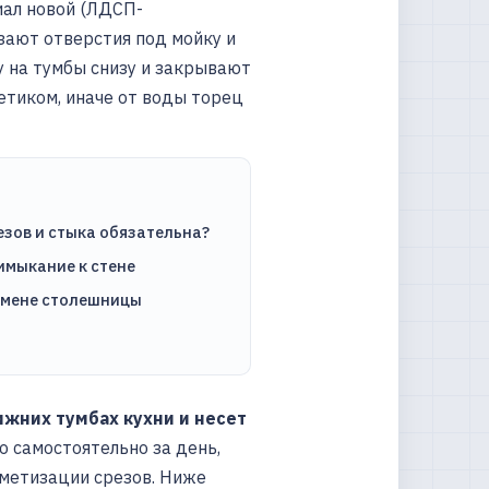
иал новой (ЛДСП-
езают отверстия под мойку и
у на тумбы снизу и закрывают
тиком, иначе от воды торец
езов и стыка обязательна?
римыкание к стене
амене столешницы
ижних тумбах кухни и несет
о самостоятельно за день,
рметизации срезов. Ниже