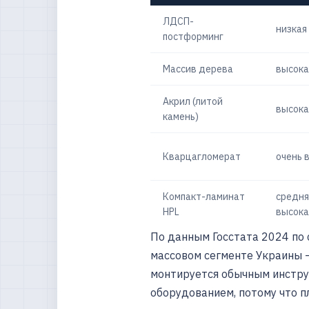
ЛДСП-
низкая
постформинг
Массив дерева
высока
Акрил (литой
высока
камень)
Кварцагломерат
очень 
Компакт-ламинат
средня
HPL
высока
По данным Госстата 2024 по
массовом сегменте Украины 
монтируется обычным инстру
оборудованием, потому что пл