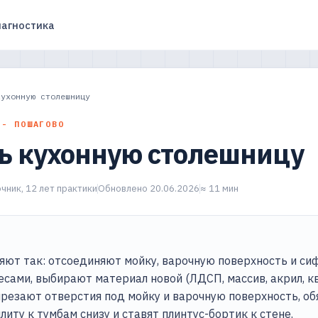
агностика
кухонную столешницу
 - ПОШАГОВО
ь кухонную столешницу
чник, 12 лет практики
Обновлено 20.06.2026
≈ 11 мин
яют так: отсоединяют мойку, варочную поверхность и си
есами, выбирают материал новой (ЛДСП, массив, акрил, кв
резают отверстия под мойку и варочную поверхность, о
плиту к тумбам снизу и ставят плинтус-бортик к стене.