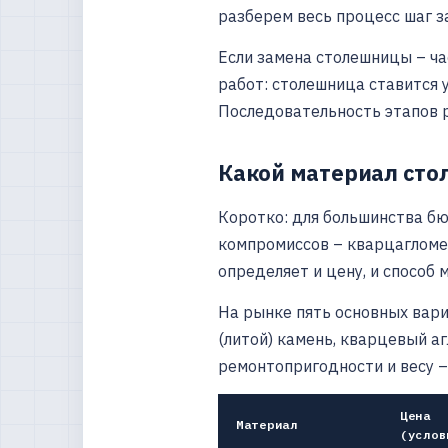
разберем весь процесс шаг з
Если замена столешницы – ча
работ: столешница ставится 
Последовательность этапов 
Какой материал сто
Коротко: для большинства б
компромиссов – кварцагломер
определяет и цену, и способ 
На рынке пять основных вар
(литой) камень, кварцевый аг
ремонтопригодности и весу – 
Цена
Материал
(услов