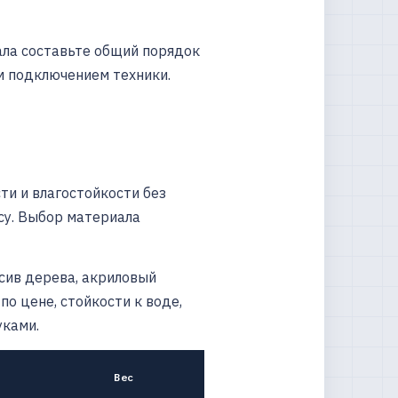
ала составьте общий порядок
м подключением техники.
и и влагостойкости без
су. Выбор материала
сив дерева, акриловый
по цене, стойкости к воде,
уками.
Вес