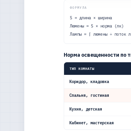
ФОРМУЛА
S = длина × ширина
Люмены = S × норма (лк)
Лампы = ⌈ люмены ÷ поток л
Норма освещенности по 
ТИП КОМНАТЫ
Коридор, кладовка
Спальня, гостиная
Кухня, детская
Кабинет, мастерская