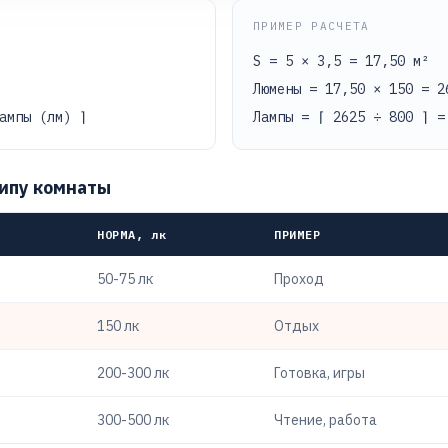
ПРИМЕР РАСЧЕТА
S = 5 × 3,5 = 17,50 м²
Люмены = 17,50 × 150 = 2
ампы (лм) ⌉
Лампы = ⌈ 2625 ÷ 800 ⌉ 
типу комнаты
НОРМА, лк
ПРИМЕР
50-75 лк
Проход
150 лк
Отдых
200-300 лк
Готовка, игры
300-500 лк
Чтение, работа