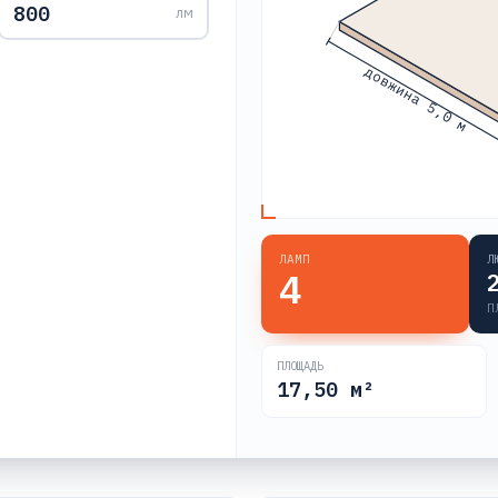
лм
довжина 5,0 м
ЛАМП
Л
4
П
ПЛОЩАДЬ
17,50
м²