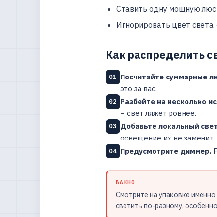
Ставить одну мощную люст
Игнорировать цвет света 
Как распределить с
Посчитайте суммарные л
01
это за вас.
Разбейте на несколько ис
02
– свет ляжет ровнее.
Добавьте локальный свет
03
освещение их не заменит.
Предусмотрите диммер.
Р
04
ВАЖНО
Смотрите на упаковке именно
светить по-разному, особенн