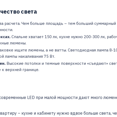
ичество света
за расчета. Чем больше площадь – тем больший суммарный 
ности.
ксах.
Спальне хватает 150 лк, кухне нужно 200-300 лк, рабо
жные люмены.
аковке ищите люмены, а не ватты. Светодиодная лампа 8-10
ой лампы накаливания 75 Вт.
ен.
Высокие потолки и темные поверхности «съедают» свет
 к верхней границе.
 современные LED при малой мощности дают много люмено
вартиру – кухне и кабинету нужно вдвое больше света, че