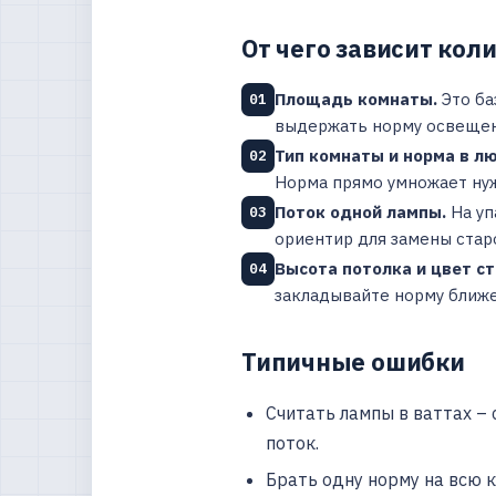
От чего зависит кол
Площадь комнаты.
Это ба
01
выдержать норму освещен
Тип комнаты и норма в лю
02
Норма прямо умножает ну
Поток одной лампы.
На уп
03
ориентир для замены стар
Высота потолка и цвет ст
04
закладывайте норму ближе
Типичные ошибки
Считать лампы в ваттах –
поток.
Брать одну норму на всю к