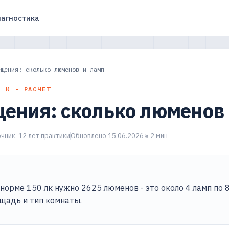
агностика
ещения: сколько люменов и ламп
П К - РАСЧЕТ
щения: сколько люменов
чник, 12 лет практики
Обновлено 15.06.2026
≈ 2 мин
 норме 150 лк нужно 2625 люменов - это около 4 ламп по 
щадь и тип комнаты.