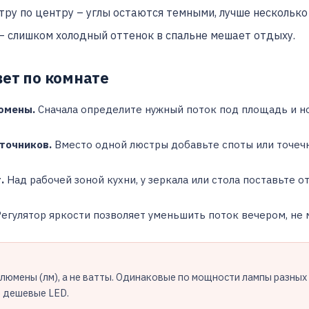
ру по центру – углы остаются темными, лучше несколько
– слишком холодный оттенок в спальне мешает отдыху.
вет по комнате
юмены.
Сначала определите нужный поток под площадь и но
точников.
Вместо одной люстры добавьте споты или точеч
.
Над рабочей зоной кухни, у зеркала или стола поставьте
егулятор яркости позволяет уменьшить поток вечером, не 
 люмены (лм), а не ватты. Одинаковые по мощности лампы разны
о дешевые LED.